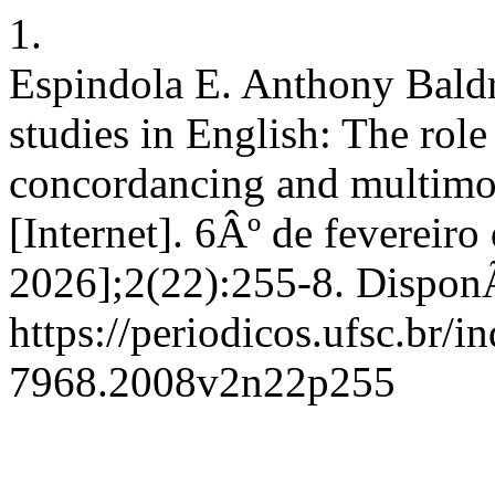
1.
Espindola E. Anthony Baldr
studies in English: The ro
concordancing and multimod
[Internet]. 6Âº de fevereir
2026];2(22):255-8. DisponÃ
https://periodicos.ufsc.br/
7968.2008v2n22p255