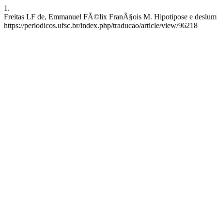
1.
Freitas LF de, Emmanuel FÃ©lix FranÃ§ois M. Hipotipose e deslumbr
https://periodicos.ufsc.br/index.php/traducao/article/view/96218