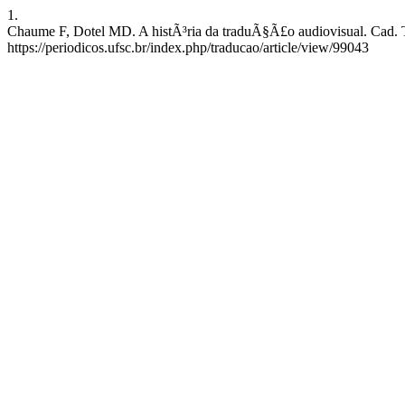
1.
Chaume F, Dotel MD. A histÃ³ria da traduÃ§Ã£o audiovisual. Cad. Tr
https://periodicos.ufsc.br/index.php/traducao/article/view/99043