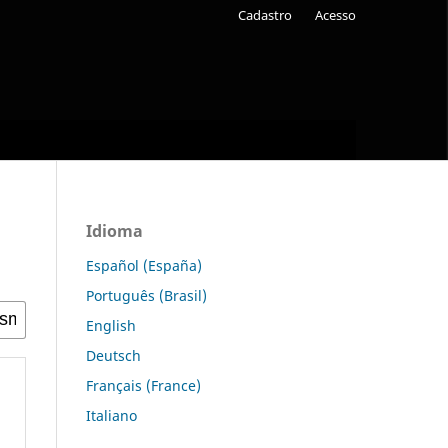
Cadastro
Acesso
Idioma
Español (España)
Português (Brasil)
English
Deutsch
Français (France)
Italiano