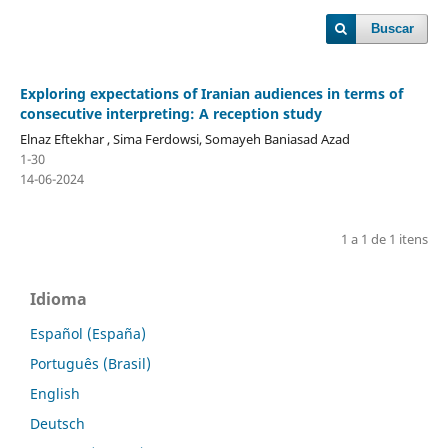
Buscar
Exploring expectations of Iranian audiences in terms of
consecutive interpreting: A reception study
Elnaz Eftekhar , Sima Ferdowsi, Somayeh Baniasad Azad
1-30
14-06-2024
1 a 1 de 1 itens
Idioma
Español (España)
Português (Brasil)
English
Deutsch