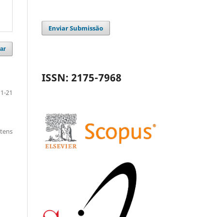
Enviar Submissão
ar
ISSN: 2175-7968
1-21
itens