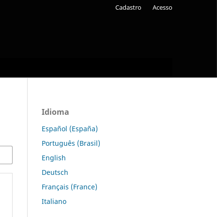
Cadastro
Acesso
Idioma
Español (España)
Português (Brasil)
English
Deutsch
Français (France)
Italiano