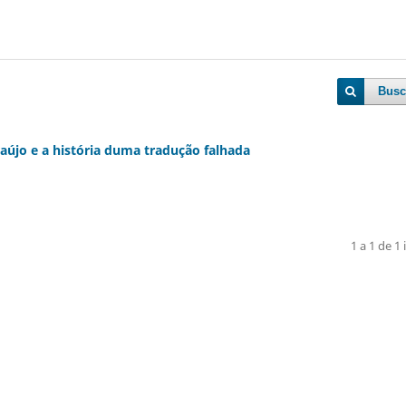
Busc
aújo e a história duma tradução falhada
1 a 1 de 1 