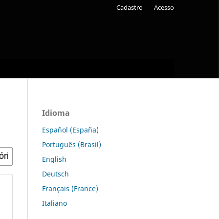
Cadastro
Acesso
Idioma
Español (España)
Português (Brasil)
English
Deutsch
Français (France)
Italiano