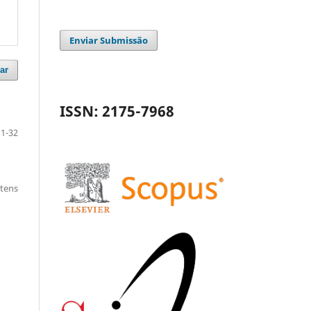
Enviar Submissão
ar
ISSN: 2175-7968
1-32
itens