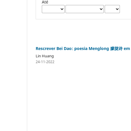
Até
Rescrever Bei Dao: poesia Menglong 朦胧诗 em 
Lin Huang
24-11-2022