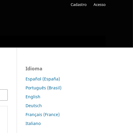
Cadastro
Acesso
Idioma
Español (España)
Português (Brasil)
English
Deutsch
Français (France)
Italiano