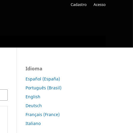
Cadastro
Acesso
Idioma
Español (España)
Português (Brasil)
English
Deutsch
Français (France)
Italiano