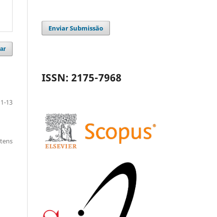
Enviar Submissão
ar
ISSN: 2175-7968
1-13
itens