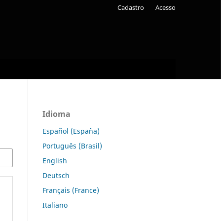
Cadastro
Acesso
Idioma
Español (España)
Português (Brasil)
English
Deutsch
Français (France)
Italiano