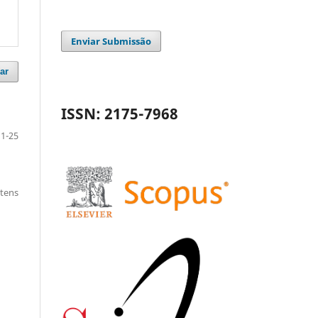
Enviar Submissão
ar
ISSN: 2175-7968
1-25
itens