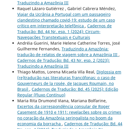
Traduzindo a Amazônia III
Raquel Lázaro Gutiérrez , Gabriel Cabrera Méndez,
Viajar da Ucrânia a Portugal com um passageiro
clandestino chamado covid-19: estudo de um caso
crítico em interpretação telefônica
,
Cadernos de
Tradução: Bd. 44 Nr. esp. 1 (2024): Circum-
Navegações Transtextuais e Culturais
Andréia Guerini, Marie Helene Catherine Torres, José
Guilherme Fernandes,
Traduzindo a Amazônia:
tradução de relatos de viagem sobre a Amazônia III
,
Cadernos de Tradução: Bd. 43 Nr. esp. 2 (2023):
Traduzindo a Amazônia III
Thiago Mattos, Lorena Micaela Vila Real,
Diglossia em
(re)tradução nas literaturas francófonas: o caso de
Gouverneurs de la rosée, de Jacques Roumain, no
Brasil
,
Cadernos de Tradução: Bd. 45 (2025): Edição
Regular (Fluxo Contínuo)
Maria Rita Drumond Viana, Mariana Bolfarine,
Excertos da correspondência consular de Roger
Casement de 1910 e 1911: revelações sobre os crimes
no coração da Amazônia seringalista no boom da
economia da borracha
,
Cadernos de Tradução: Bd. 44