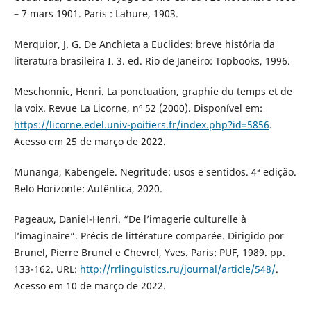
– 7 mars 1901. Paris : Lahure, 1903.
Merquior, J. G. De Anchieta a Euclides: breve história da
literatura brasileira I. 3. ed. Rio de Janeiro: Topbooks, 1996.
Meschonnic, Henri. La ponctuation, graphie du temps et de
la voix. Revue La Licorne, nº 52 (2000). Disponível em:
https://licorne.edel.univ-poitiers.fr/index.php?id=5856
.
Acesso em 25 de março de 2022.
Munanga, Kabengele. Negritude: usos e sentidos. 4ª edição.
Belo Horizonte: Autêntica, 2020.
Pageaux, Daniel-Henri. “De l’imagerie culturelle à
l’imaginaire”. Précis de littérature comparée. Dirigido por
Brunel, Pierre Brunel e Chevrel, Yves. Paris: PUF, 1989. pp.
133-162. URL:
http://rrlinguistics.ru/journal/article/548/
.
Acesso em 10 de março de 2022.