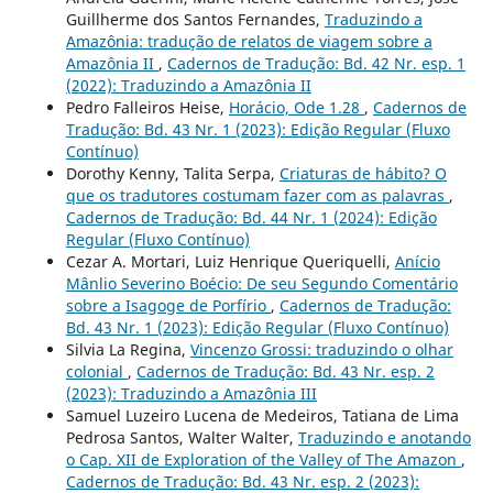
Guillherme dos Santos Fernandes,
Traduzindo a
Amazônia: tradução de relatos de viagem sobre a
Amazônia II
,
Cadernos de Tradução: Bd. 42 Nr. esp. 1
(2022): Traduzindo a Amazônia II
Pedro Falleiros Heise,
Horácio, Ode 1.28
,
Cadernos de
Tradução: Bd. 43 Nr. 1 (2023): Edição Regular (Fluxo
Contínuo)
Dorothy Kenny, Talita Serpa,
Criaturas de hábito? O
que os tradutores costumam fazer com as palavras
,
Cadernos de Tradução: Bd. 44 Nr. 1 (2024): Edição
Regular (Fluxo Contínuo)
Cezar A. Mortari, Luiz Henrique Queriquelli,
Anício
Mânlio Severino Boécio: De seu Segundo Comentário
sobre a Isagoge de Porfírio
,
Cadernos de Tradução:
Bd. 43 Nr. 1 (2023): Edição Regular (Fluxo Contínuo)
Silvia La Regina,
Vincenzo Grossi: traduzindo o olhar
colonial
,
Cadernos de Tradução: Bd. 43 Nr. esp. 2
(2023): Traduzindo a Amazônia III
Samuel Luzeiro Lucena de Medeiros, Tatiana de Lima
Pedrosa Santos, Walter Walter,
Traduzindo e anotando
o Cap. XII de Exploration of the Valley of The Amazon
,
Cadernos de Tradução: Bd. 43 Nr. esp. 2 (2023):