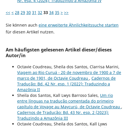
Nr. esp. 4 (2024): Traduzindo a Amazônia IV
<<
<
28
29
30
31
32
33
34
35
>
>>
Sie können auch
eine erweiterte Ähnlichkeitssuche starten
für diesen Artikel nutzen.
Am häufigsten gelesenen Artikel dieser/dieses
Autor/in
Octavie Coudreau, Sheila dos Santos, Clarrisa Marini,
Viagem ao Rio Curuá - 20 de novembro de 1900 a 7 de
março de 1901, de Octavie Coudreau
,
Cadernos de
Tradução: Bd. 42 Nr. esp. 1 (2022): Traduzindo a
Amazônia II
Sheila dos Santos, Kall Lwys Barroso Sales,
Um rio
entre línguas na tradução comentada do primeiro
capítulo de Voyage au Maycurú, de Octavie Coudreau
,
Cadernos de Tradução: Bd. 43 Nr. esp. 2 (2023):
Traduzindo a Amazônia III
Octavie Coudreau, Sheila dos Santos, Kall Lyws