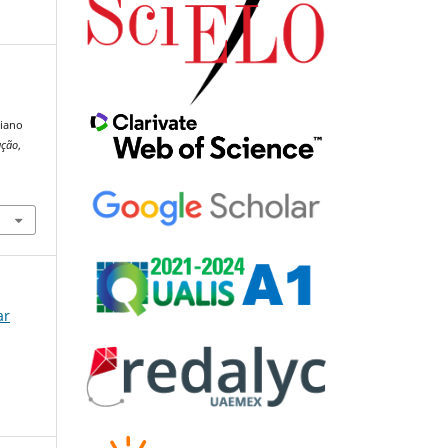
ciano
ução
,
ar