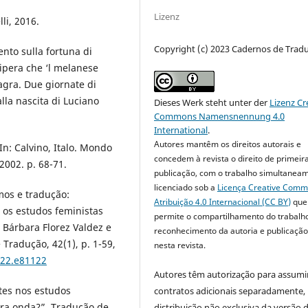
Lizenz
lli, 2016.
Copyright (c) 2023 Cadernos de Trad
nto sulla fortuna di
 vipera che ‘l melanese
agra. Due giornate di
alla nascita di Luciano
Dieses Werk steht unter der
Lizenz Cr
Commons Namensnennung 4.0
International
.
Autores mantêm os direitos autorais e
 In: Calvino, Italo. Mondo
concedem à revista o direito de primeir
2002. p. 68-71.
publicação, com o trabalho simultanea
licenciado sob a
Licença Creative Com
mos e tradução:
Atribuição 4.0 Internacional (CC BY)
que
 os estudos feministas
permite o compartilhamento do trabalh
 Bárbara Florez Valdez e
reconhecimento da autoria e publicação 
Tradução, 42(1), p. 1-59,
nesta revista.
022.e81122
Autores têm autorização para assumi
tes nos estudos
contratos adicionais separadamente,
ira onda?”. Tradução de
distribuição não exclusiva da versão 