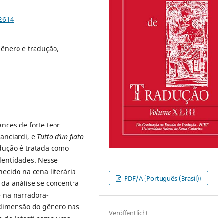
92614
 gênero e tradução,
nces de forte teor
ianciardi, e
Tutto d’un fiato
adução é tratada como
identidades. Nesse
ecido na cena literária
PDF/A (Português (Brasil))
 da análise se concentra
 na narradora-
dimensão do gênero nas
Veröffentlicht