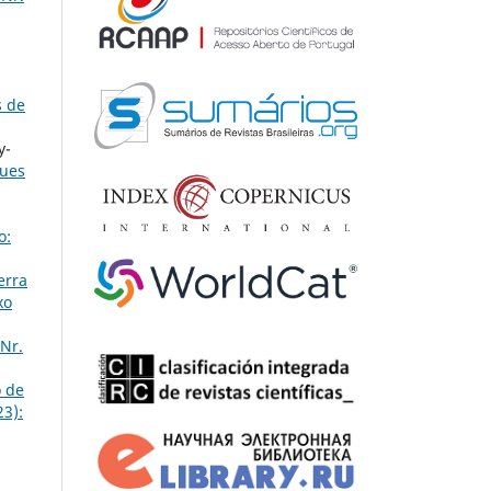
 de
y-
gues
o:
erra
xo
Nr.
o de
23):