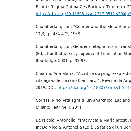
Beatriz Regina Guimarães Barboza. Tradterm, 29,
https://doi.org/10.11606/issn.2317-9511.v29i0p
Chamberlain, Lori. “Gender and the Metaphorics 
13(3), p. 454-472, 1988.
Chamberlain, Lori. Gender metaphorics in transl
(Ed.). Routledge Encyclopedia of Translation Stu
Routledge, 2001. p. 93-96.
Chiarini, Ana Maria. “A crítica do progresso e d
vita agra, de Luciano Bianciardi”. Revista da Anpo
2019. DOI:
https://doi.org/10.18309/anp.v1i51.1
Corrias, Pino. Vita agra di un anarchico. Luciano
Milano: Feltrinelli, 2011.
De Nicola, Antonella. "Intervista a Maria Jatosti
In: De Nicola, Antonella (Ed.). La fatica di un u