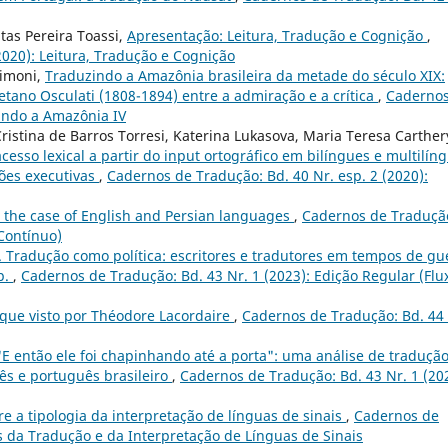
itas Pereira Toassi,
Apresentação: Leitura, Tradução e Cognição
,
2020): Leitura, Tradução e Cognição
Simoni,
Traduzindo a Amazônia brasileira da metade do século XIX:
etano Osculati (1808-1894) entre a admiração e a crítica
,
Cadernos
zindo a Amazônia IV
istina de Barros Torresi, Katerina Lukasova, Maria Teresa Carther
cesso lexical a partir do input ortográfico em bilíngues e multilín
ções executivas
,
Cadernos de Tradução: Bd. 40 Nr. esp. 2 (2020):
: the case of English and Persian languages
,
Cadernos de Traduçã
 Contínuo)
o. Tradução como política: escritores e tradutores em tempos de gu
p.
,
Cadernos de Tradução: Bd. 43 Nr. 1 (2023): Edição Regular (Flu
que visto por Théodore Lacordaire
,
Cadernos de Tradução: Bd. 44 
"E então ele foi chapinhando até a porta": uma análise de traduçã
s e português brasileiro
,
Cadernos de Tradução: Bd. 43 Nr. 1 (20
re a tipologia da interpretação de línguas de sinais
,
Cadernos de
os da Tradução e da Interpretação de Línguas de Sinais