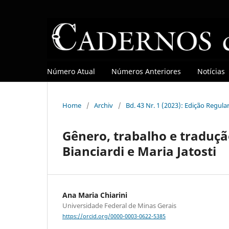
Número Atual
Números Anteriores
Notícias
Home
/
Archiv
/
Bd. 43 Nr. 1 (2023): Edição Regula
Gênero, trabalho e traduçã
Bianciardi e Maria Jatosti
Ana Maria Chiarini
Universidade Federal de Minas Gerais
https://orcid.org/0000-0003-0622-5385