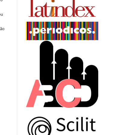
ou
ção