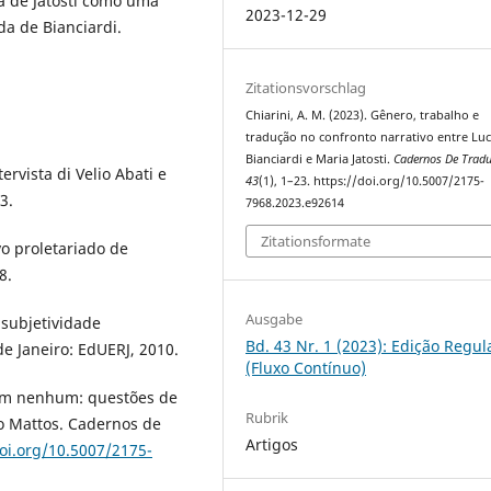
a de Jatosti como uma
2023-12-29
ida de Bianciardi.
Zitationsvorschlag
Chiarini, A. M. (2023). Gênero, trabalho e
tradução no confronto narrativo entre Lu
Bianciardi e Maria Jatosti.
Cadernos De Trad
tervista di Velio Abati e
43
(1), 1–23. https://doi.org/10.5007/2175-
3.
7968.2023.e92614
Zitationsformate
vo proletariado de
8.
Ausgabe
 subjetividade
Bd. 43 Nr. 1 (2023): Edição Regul
e Janeiro: EdUERJ, 2010.
(Fluxo Contínuo)
em nenhum: questões de
Rubrik
o Mattos. Cadernos de
Artigos
doi.org/10.5007/2175-