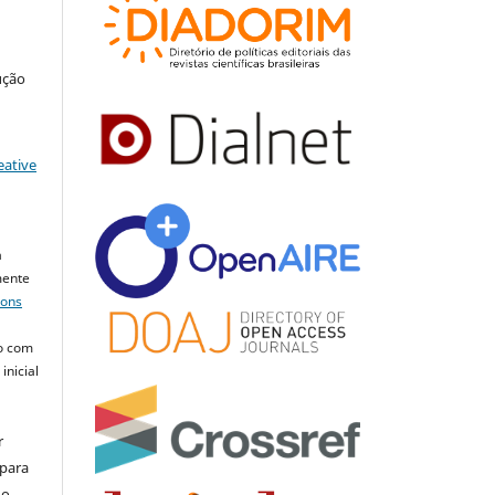
ução
eative
a
mente
mons
o com
inicial
r
 para
do