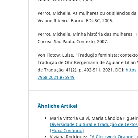
Perrot, Michelle. As mulheres ou os silêncios da
Viviane Ribeiro. Bauru: EDUSC, 2005.
Perrot, Michelle. Minha história das mulheres. 
Correa. São Paulo: Contexto, 2007.
Von Flotow, Luise. “Tradução feminista: contextos
Tradução de Ofir Bergemann de Aguiar e Lilian 
de Tradução, 41(2), p. 492-511, 2021. DOI:
https
7968.2021.e75949
Ähnliche Artikel
Maria Vittoria Calvi, Maria Cândida Figue
Diversidade Cultural e Tradução de Textos
(Fluxo Contínuo)
Viviana Rodríguez,
"A Clockwork Orange" 