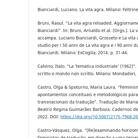
Bianciardi, Luciano. La vita agra. Milano: Feltrine
Bruni, Raoul. “La vita agra reloaded. Aggiorname
Bianciardi”. In: Bruni, Arnaldo et al. (Orgs.). La
accampa. Luciano Bianciardi, Grosseto e La vita 
studio per i 50 anni de La vita agra e i 90 anni d
Bianciardi. Milano: ExCogita, 2014. p. 31-44.
Calvino, Italo. “La ‘tematica industriale’ (1962)”.
scritto e mondo non scritto. Milano: Mondadori, 
Castro, Olga & Spoturno, María Laura. “Feminis
apontamentos conceituais e metodológicos para
transnacionais da tradução”. Tradução de Maria
Beatriz Regina Guimarães Barboza. Cadernos de 
2022. DOI:
https://doi.org/10.5007/2175-7968.2
Castro-Vásquez, Olga. “(Re)examinando horizon
feministas de tradução: em direção a uma terce