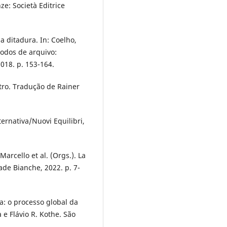
ze: Società Editrice
a ditadura. In: Coelho,
Modos de arquivo:
 2018. p. 153-164.
tro. Tradução de Rainer
ternativa/Nuovi Equilibri,
Marcello et al. (Orgs.). La
rade Bianche, 2022. p. 7-
ca: o processo global da
e Flávio R. Kothe. São