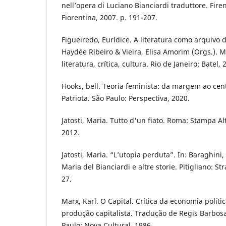
nell’opera di Luciano Bianciardi traduttore. Firen
Fiorentina, 2007. p. 191-207.
Figueiredo, Eurídice. A literatura como arquivo d
Haydée Ribeiro & Vieira, Elisa Amorim (Orgs.). 
literatura, crítica, cultura. Rio de Janeiro: Batel,
Hooks, bell. Teoria feminista: da margem ao cen
Patriota. São Paulo: Perspectiva, 2020.
Jatosti, Maria. Tutto d'un fiato. Roma: Stampa Al
2012.
Jatosti, Maria. “L’utopia perduta”. In: Baraghini, 
Maria del Bianciardi e altre storie. Pitigliano: St
27.
Marx, Karl. O Capital. Crítica da economia políti
produção capitalista. Tradução de Regis Barbosa 
Paulo: Nova Cultural, 1986.