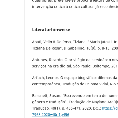
duas obras, pretende-se propor a leitura da obr
intervenção crítica à crítica cultural já reconhec
Literaturhinweise
Abati, Velio & De Rosa, Tiziana. “Maria Jatosti. In
Tiziana De Rosa”. Il Gabellino. 10(9), p. 8-15, 200
Antunes, Ricardo. O privilégio da servidão: o no
serviços na era digital. São Paulo: Boitempo, 201
Arfuch, Leonor. O espaço biográfico: dilemas da
contemporânea. Tradução de Paloma Vidal. Rio d
Bassnett, Susan. “Escrevendo em terra de hom
gênero e tradução”. Tradução de Naylane Araúj
Tradução, 40(1), p. 456-471, 2020. DOI:
https://
7968.2020v40n1p456