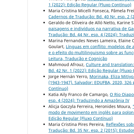
1 (2022): Edição Regular (Fluxo Contínuo)
Maria Cristina Micelli Fonseca, Pâmela Fre
Cadernos de Tradução: Bd. 40 Nr. esp. 2 (
Geraldo de Oliveira de Alló Netto, Karine 
paisagens e indivíduos na narrativa de Ga
Tradução: Bd. 44 Nr. esp. 4 (2024): Tradu
Marina Fernandes Neves Lameira, Elaine Cr
Goulart,
Línguas em conflito: modelos de a
e o efeito do multilinguismo sobre as fun
Leitura, Tradução e Cognição
Mahmoud Afrouz,
Culture and translation
Bd. 42 Nr. 1 (2022): Edição Regular (Fluxo
Jorge Hernán Yerro,
Morinaka, Eliza Mitiy
(1943-1947). Salvador: EDUFBA, 2020, 326 
Contínuo)
Katia Aily Franco de Camargo,
O Rio Oiapo
esp. 4 (2024): Traduzindo a Amazônia IV
Alicja Goczyla Ferreira, Heronides Moura,
modo de movimento em inglês para polonê
Edição Regular (Fluxo Contínuo)
Maria Cristina Pires Pereira,
Reflexões sob
Tradução: Bd. 35 Nr. esp. 2 (2015): Estud