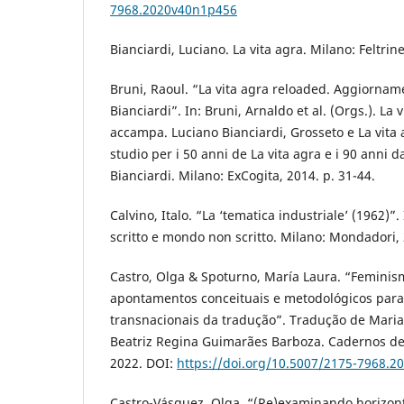
7968.2020v40n1p456
Bianciardi, Luciano. La vita agra. Milano: Feltrine
Bruni, Raoul. “La vita agra reloaded. Aggiorname
Bianciardi”. In: Bruni, Arnaldo et al. (Orgs.). La
accampa. Luciano Bianciardi, Grosseto e La vita 
studio per i 50 anni de La vita agra e i 90 anni d
Bianciardi. Milano: ExCogita, 2014. p. 31-44.
Calvino, Italo. “La ‘tematica industriale’ (1962)”.
scritto e mondo non scritto. Milano: Mondadori, 
Castro, Olga & Spoturno, María Laura. “Feminis
apontamentos conceituais e metodológicos para
transnacionais da tradução”. Tradução de Maria
Beatriz Regina Guimarães Barboza. Cadernos de 
2022. DOI:
https://doi.org/10.5007/2175-7968.2
Castro-Vásquez, Olga. “(Re)examinando horizon