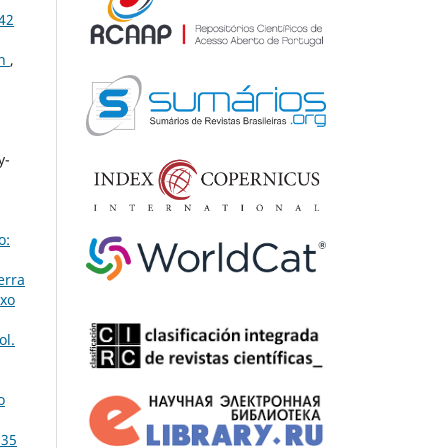
42
on
,
y-
o:
erra
uxo
ol.
o
 35