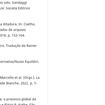
omo solo. Sondaggi
ze: Società Editrice
a ditadura. In: Coelho,
Modos de arquivo:
 2018. p. 153-164.
tro. Tradução de Rainer
ternativa/Nuovi Equilibri,
Marcello et al. (Orgs.). La
rade Bianche, 2022. p. 7-
ca: o processo global da
e Flávio R. Kothe. São