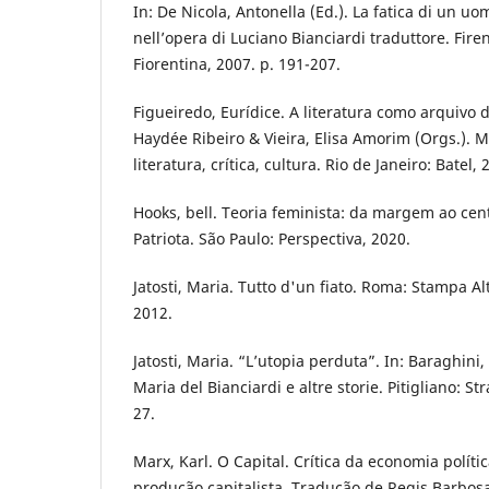
In: De Nicola, Antonella (Ed.). La fatica di un u
nell’opera di Luciano Bianciardi traduttore. Firen
Fiorentina, 2007. p. 191-207.
Figueiredo, Eurídice. A literatura como arquivo d
Haydée Ribeiro & Vieira, Elisa Amorim (Orgs.). 
literatura, crítica, cultura. Rio de Janeiro: Batel,
Hooks, bell. Teoria feminista: da margem ao cen
Patriota. São Paulo: Perspectiva, 2020.
Jatosti, Maria. Tutto d'un fiato. Roma: Stampa Al
2012.
Jatosti, Maria. “L’utopia perduta”. In: Baraghini, 
Maria del Bianciardi e altre storie. Pitigliano: St
27.
Marx, Karl. O Capital. Crítica da economia políti
produção capitalista. Tradução de Regis Barbosa 