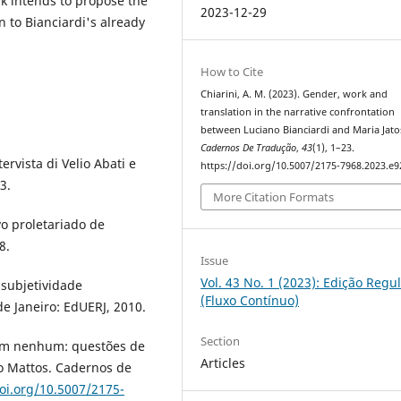
rk intends to propose the
2023-12-29
on to Bianciardi's already
How to Cite
Chiarini, A. M. (2023). Gender, work and
translation in the narrative confrontation
between Luciano Bianciardi and Maria Jatos
Cadernos De Tradução
,
43
(1), 1–23.
tervista di Velio Abati e
https://doi.org/10.5007/2175-7968.2023.e
3.
More Citation Formats
vo proletariado de
8.
Issue
Vol. 43 No. 1 (2023): Edição Regu
 subjetividade
(Fluxo Contínuo)
e Janeiro: EdUERJ, 2010.
Section
em nenhum: questões de
Articles
o Mattos. Cadernos de
doi.org/10.5007/2175-