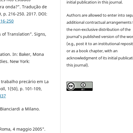
initial publication in this journal.
ira onda?”. Tradução de
 p. 216-250. 2017. DOI:
Authors are allowed to enter into sep
216-250
additional contractual arrangements 
the non-exclusive distribution of the
of Translation”. Signs,
journal's published version of the wo
(e.g., post it to an institutional reposi
or as a book chapter, with an
ation. In: Baker, Mona
acknowledgment of its initial publicat
dies. New York:
this journal).
o trabalho precário em La
ll, 1(50), p. 101-109,
337
 Bianciardi a Milano.
. Roma, 4 maggio 2005".