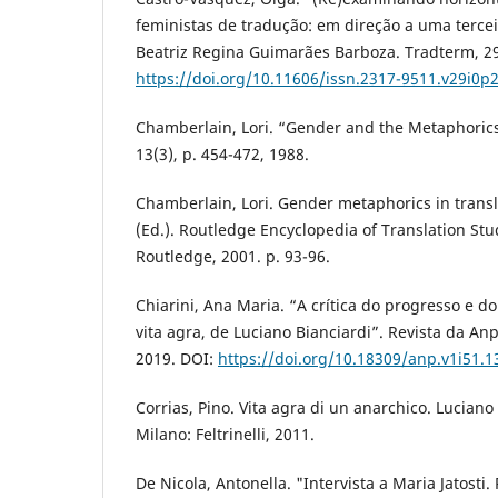
feministas de tradução: em direção a uma terce
Beatriz Regina Guimarães Barboza. Tradterm, 29,
https://doi.org/10.11606/issn.2317-9511.v29i0p
Chamberlain, Lori. “Gender and the Metaphorics 
13(3), p. 454-472, 1988.
Chamberlain, Lori. Gender metaphorics in transl
(Ed.). Routledge Encyclopedia of Translation Stu
Routledge, 2001. p. 93-96.
Chiarini, Ana Maria. “A crítica do progresso e d
vita agra, de Luciano Bianciardi”. Revista da Anpo
2019. DOI:
https://doi.org/10.18309/anp.v1i51.1
Corrias, Pino. Vita agra di un anarchico. Luciano
Milano: Feltrinelli, 2011.
De Nicola, Antonella. "Intervista a Maria Jatosti