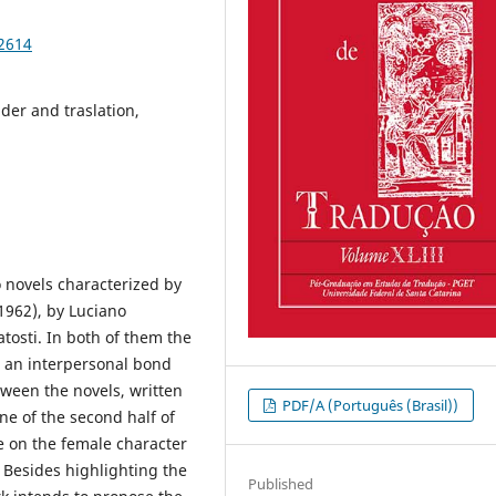
92614
nder and traslation,
 novels characterized by
1962), by Luciano
atosti. In both of them the
n, an interpersonal bond
tween the novels, written
PDF/A (Português (Brasil))
ene of the second half of
be on the female character
. Besides highlighting the
Published