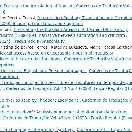
n Portugal: the translation of Nadsat
,
Cadernos de Tradução: Vol. 
uo)
itas Pereira Toassi,
Introduction Reading, Translation and Cogniti
(2020): Reading, Translation and Cognition
Simoni,
Translating the Brazilian Amazon of the mid-19th century:
ulati’s (1808-1894) narrative between admiration and criticism
,
(2024): Traduzindo a Amazônia IV
istina de Barros Torresi, Katerina Lukasova, Maria Teresa Carther
lexical access based on ortographic input in bilinguals or
alism in the executive functions
,
Cadernos de Tradução: Vol. 40 No.
gnition
: the case of English and Persian languages
,
Cadernos de Traduçã
 Contínuo)
o. Tradução como política: escritores e tradutores em tempos de gu
p.
,
Cadernos de Tradução: Vol. 43 No. 1 (2023): Edição Regular (Fl
e river as seen by Théodore Lacordaire
,
Cadernos de Tradução: V
ia IV
shed to his door": Analysis of manner of motion translation from
e
,
Cadernos de Tradução: Vol. 43 No. 1 (2023): Edição Regular (Flux
n sign language interpreting typology
,
Cadernos de Tradução: Vol.