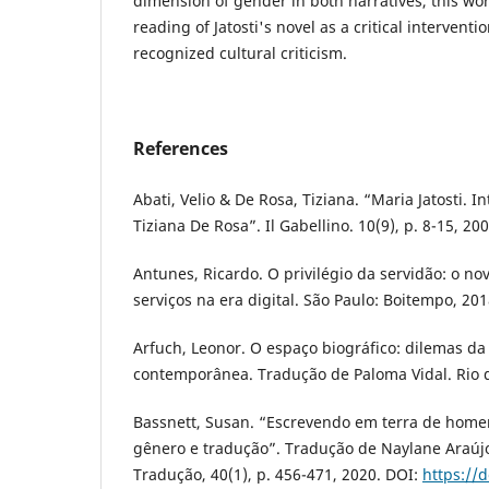
dimension of gender in both narratives, this wo
reading of Jatosti's novel as a critical interventi
recognized cultural criticism.
References
Abati, Velio & De Rosa, Tiziana. “Maria Jatosti. In
Tiziana De Rosa”. Il Gabellino. 10(9), p. 8-15, 200
Antunes, Ricardo. O privilégio da servidão: o no
serviços na era digital. São Paulo: Boitempo, 201
Arfuch, Leonor. O espaço biográfico: dilemas da
contemporânea. Tradução de Paloma Vidal. Rio d
Bassnett, Susan. “Escrevendo em terra de hom
gênero e tradução”. Tradução de Naylane Araúj
Tradução, 40(1), p. 456-471, 2020. DOI:
https://