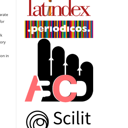
arate
for
rk
tory
ion in