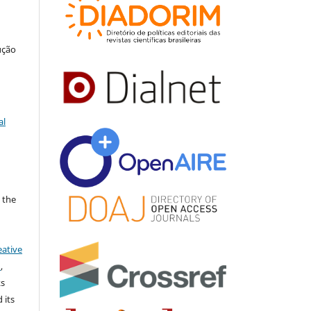
ução
al
 the
eative
)
,
ks
 its