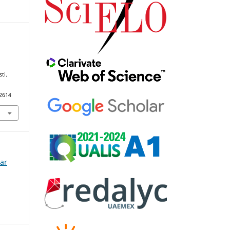
ti.
92614
lar