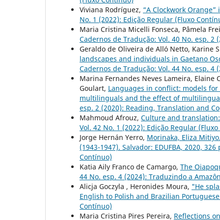
Viviana Rodríguez,
“A Clockwork Orange” i
No. 1 (2022): Edição Regular (Fluxo Contín
Maria Cristina Micelli Fonseca, Pâmela Fre
Cadernos de Tradução: Vol. 40 No. esp. 2 
Geraldo de Oliveira de Alló Netto, Karine 
landscapes and individuals in Gaetano Osc
Cadernos de Tradução: Vol. 44 No. esp. 4 
Marina Fernandes Neves Lameira, Elaine Cr
Goulart,
Languages in conflict: models for 
multilinguals and the effect of multilingu
esp. 2 (2020): Reading, Translation and Co
Mahmoud Afrouz,
Culture and translation
Vol. 42 No. 1 (2022): Edição Regular (Fluxo
Jorge Hernán Yerro,
Morinaka, Eliza Mitiy
(1943-1947). Salvador: EDUFBA, 2020, 326 
Contínuo)
Katia Aily Franco de Camargo,
The Oiapoqu
44 No. esp. 4 (2024): Traduzindo a Amazôn
Alicja Goczyla , Heronides Moura,
"He spla
English to Polish and Brazilian Portugues
Contínuo)
Maria Cristina Pires Pereira,
Reflections o