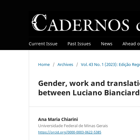
Current Issue
Past Issues
News
Ahead of
Home
/
Archives
/
Vol. 43 No. 1 (2023): Edição Re
Gender, work and translati
between Luciano Bianciardi
Ana Maria Chiarini
Universidade Federal de Minas Gerais
https://orcid.org/0000-0003-0622-5385