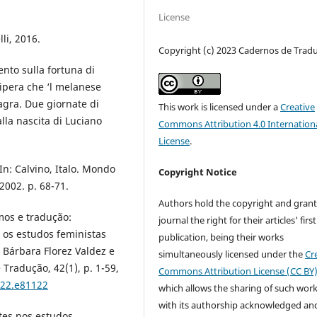
License
lli, 2016.
Copyright (c) 2023 Cadernos de Trad
nto sulla fortuna di
 vipera che ‘l melanese
agra. Due giornate di
This work is licensed under a
Creative
alla nascita di Luciano
Commons Attribution 4.0 Internation
License
.
 In: Calvino, Italo. Mondo
Copyright Notice
2002. p. 68-71.
Authors hold the copyright and grant
mos e tradução:
journal the right for their articles' first
 os estudos feministas
publication, being their works
 Bárbara Florez Valdez e
simultaneously licensed under the
Cr
Tradução, 42(1), p. 1-59,
Commons Attribution License (CC BY
022.e81122
which allows the sharing of such wor
with its authorship acknowledged and
tes nos estudos