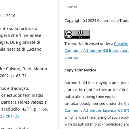
License
lli, 2016.
Copyright (c) 2023 Cadernos de Trad
nto sulla fortuna di
 vipera che ‘l melanese
agra. Due giornate di
This work is licensed under a
Creative
alla nascita di Luciano
Commons Attribution 4.0 Internation
License
.
 In: Calvino, Italo. Mondo
Copyright Notice
2002. p. 68-71.
Authors hold the copyright and grant
mos e tradução:
journal the right for their articles' first
 os estudos feministas
publication, being their works
 Bárbara Florez Valdez e
simultaneously licensed under the
Cr
Tradução, 42(1), p. 1-59,
Commons Attribution License (CC BY
022.e81122
which allows the sharing of such wor
with its authorship acknowledged and
tes nos estudos