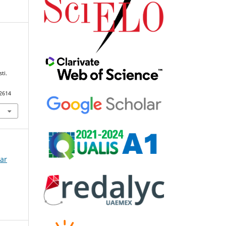
ti.
92614
lar