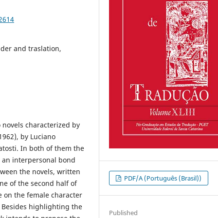
92614
nder and traslation,
 novels characterized by
1962), by Luciano
atosti. In both of them the
n, an interpersonal bond
tween the novels, written
PDF/A (Português (Brasil))
ene of the second half of
be on the female character
. Besides highlighting the
Published