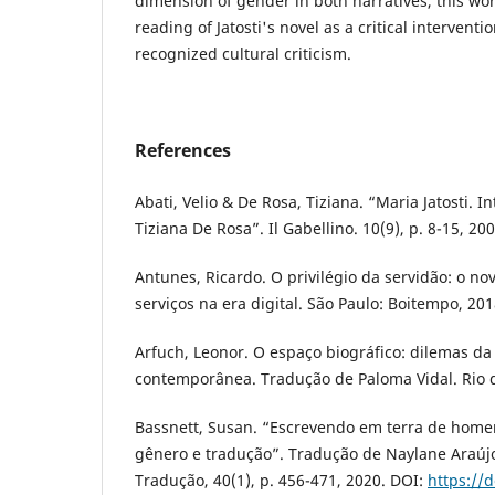
dimension of gender in both narratives, this wo
reading of Jatosti's novel as a critical interventi
recognized cultural criticism.
References
Abati, Velio & De Rosa, Tiziana. “Maria Jatosti. In
Tiziana De Rosa”. Il Gabellino. 10(9), p. 8-15, 200
Antunes, Ricardo. O privilégio da servidão: o no
serviços na era digital. São Paulo: Boitempo, 201
Arfuch, Leonor. O espaço biográfico: dilemas da
contemporânea. Tradução de Paloma Vidal. Rio d
Bassnett, Susan. “Escrevendo em terra de hom
gênero e tradução”. Tradução de Naylane Araúj
Tradução, 40(1), p. 456-471, 2020. DOI:
https://