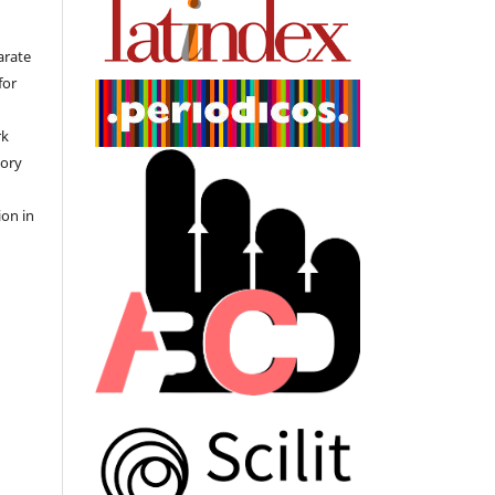
arate
for
rk
tory
ion in