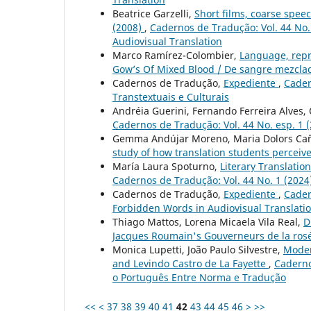
Beatrice Garzelli,
Short films, coarse spee
(2008)
,
Cadernos de Tradução: Vol. 44 No.
Audiovisual Translation
Marco Ramírez-Colombier,
Language, repr
Gow’s Of Mixed Blood / De sangre mezcl
Cadernos de Tradução,
Expediente
,
Cader
Transtextuais e Culturais
Andréia Guerini, Fernando Ferreira Alves
Cadernos de Tradução: Vol. 44 No. esp. 1 
Gemma Andújar Moreno, Maria Dolors Cañ
study of how translation students percei
María Laura Spoturno,
Literary Translatio
Cadernos de Tradução: Vol. 44 No. 1 (2024
Cadernos de Tradução,
Expediente
,
Cader
Forbidden Words in Audiovisual Translati
Thiago Mattos, Lorena Micaela Vila Real,
D
Jacques Roumain's Gouverneurs de la rosé
Monica Lupetti, João Paulo Silvestre,
Moder
and Levindo Castro de La Fayette
,
Caderno
o Português Entre Norma e Tradução
<<
<
37
38
39
40
41
42
43
44
45
46
>
>>