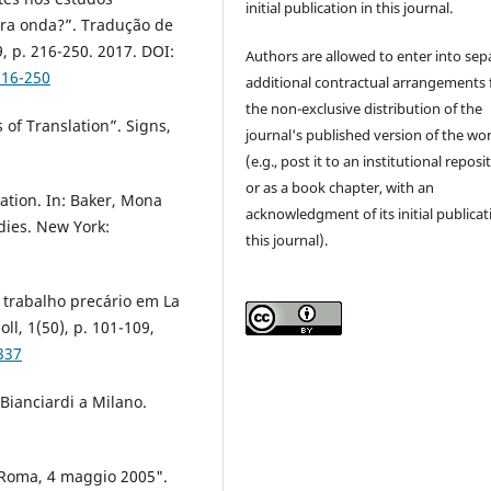
initial publication in this journal.
ira onda?”. Tradução de
 p. 216-250. 2017. DOI:
Authors are allowed to enter into sep
216-250
additional contractual arrangements 
the non-exclusive distribution of the
of Translation”. Signs,
journal's published version of the wo
(e.g., post it to an institutional reposi
or as a book chapter, with an
ation. In: Baker, Mona
acknowledgment of its initial publicat
dies. New York:
this journal).
o trabalho precário em La
ll, 1(50), p. 101-109,
337
 Bianciardi a Milano.
. Roma, 4 maggio 2005".