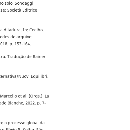
omo solo. Sondaggi
ze: Società Editrice
a ditadura. In: Coelho,
Modos de arquivo:
 2018. p. 153-164.
tro. Tradução de Rainer
ternativa/Nuovi Equilibri,
Marcello et al. (Orgs.). La
rade Bianche, 2022. p. 7-
ca: o processo global da
e Flávio R. Kothe. São