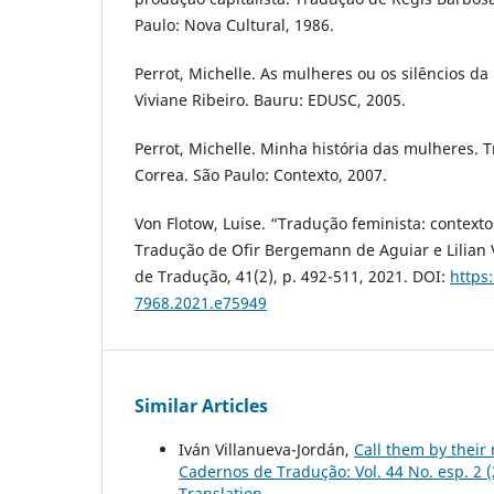
Paulo: Nova Cultural, 1986.
Perrot, Michelle. As mulheres ou os silêncios da
Viviane Ribeiro. Bauru: EDUSC, 2005.
Perrot, Michelle. Minha história das mulheres. 
Correa. São Paulo: Contexto, 2007.
Von Flotow, Luise. “Tradução feminista: contextos
Tradução de Ofir Bergemann de Aguiar e Lilian 
de Tradução, 41(2), p. 492-511, 2021. DOI:
https
7968.2021.e75949
Similar Articles
Iván Villanueva-Jordán,
Call them by their
Cadernos de Tradução: Vol. 44 No. esp. 2 
Translation