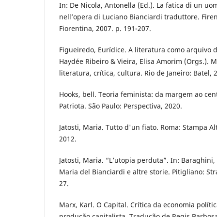
In: De Nicola, Antonella (Ed.). La fatica di un u
nell’opera di Luciano Bianciardi traduttore. Firen
Fiorentina, 2007. p. 191-207.
Figueiredo, Eurídice. A literatura como arquivo d
Haydée Ribeiro & Vieira, Elisa Amorim (Orgs.). 
literatura, crítica, cultura. Rio de Janeiro: Batel,
Hooks, bell. Teoria feminista: da margem ao cen
Patriota. São Paulo: Perspectiva, 2020.
Jatosti, Maria. Tutto d'un fiato. Roma: Stampa Al
2012.
Jatosti, Maria. “L’utopia perduta”. In: Baraghini, 
Maria del Bianciardi e altre storie. Pitigliano: St
27.
Marx, Karl. O Capital. Crítica da economia políti
produção capitalista. Tradução de Regis Barbosa 