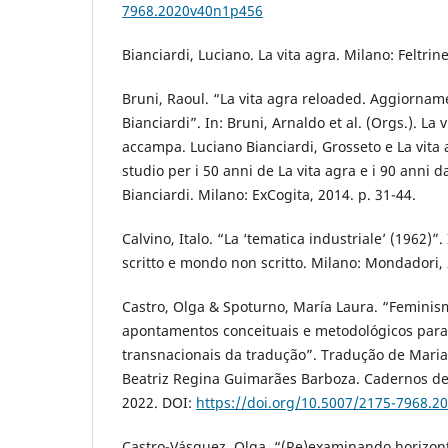
7968.2020v40n1p456
Bianciardi, Luciano. La vita agra. Milano: Feltrine
Bruni, Raoul. “La vita agra reloaded. Aggiorname
Bianciardi”. In: Bruni, Arnaldo et al. (Orgs.). La
accampa. Luciano Bianciardi, Grosseto e La vita 
studio per i 50 anni de La vita agra e i 90 anni d
Bianciardi. Milano: ExCogita, 2014. p. 31-44.
Calvino, Italo. “La ‘tematica industriale’ (1962)”.
scritto e mondo non scritto. Milano: Mondadori, 
Castro, Olga & Spoturno, María Laura. “Feminis
apontamentos conceituais e metodológicos para
transnacionais da tradução”. Tradução de Maria
Beatriz Regina Guimarães Barboza. Cadernos de 
2022. DOI:
https://doi.org/10.5007/2175-7968.2
Castro-Vásquez, Olga. “(Re)examinando horizon