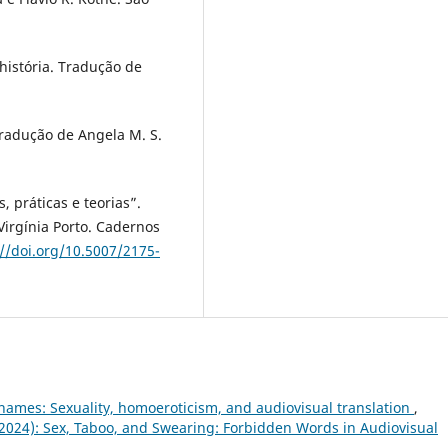
 história. Tradução de
Tradução de Angela M. S.
, práticas e teorias”.
Virgínia Porto. Cadernos
://doi.org/10.5007/2175-
 names: Sexuality, homoeroticism, and audiovisual translation
,
(2024): Sex, Taboo, and Swearing: Forbidden Words in Audiovisual