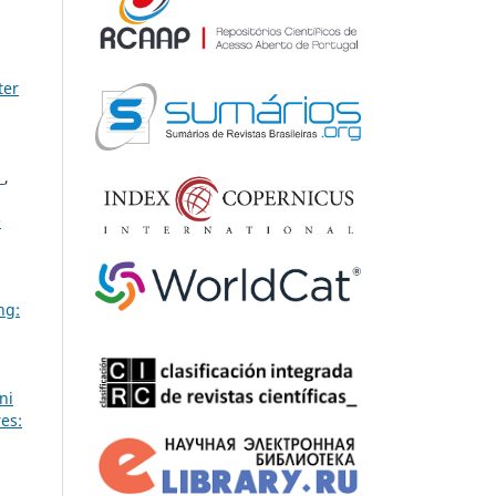
ter
s
,
e
ng:
ni
es: