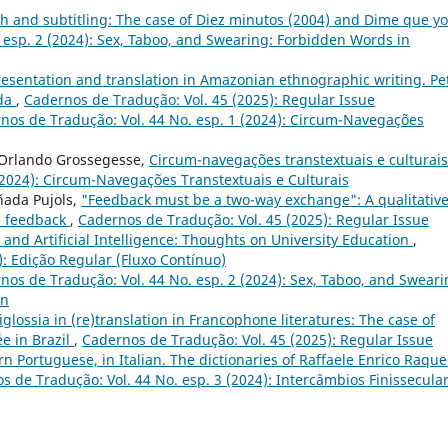
ch and subtitling: The case of Diez minutos (2004) and Dime que yo
 esp. 2 (2024): Sex, Taboo, and Swearing: Forbidden Words in
esentation and translation in Amazonian ethnographic writing. Pe
ada
,
Cadernos de Tradução: Vol. 45 (2025): Regular Issue
nos de Tradução: Vol. 44 No. esp. 1 (2024): Circum-Navegações
, Orlando Grossegesse,
Circum-navegações transtextuais e culturai
(2024): Circum-Navegações Transtextuais e Culturais
ada Pujols,
"Feedback must be a two-way exchange": A qualitativ
ve feedback
,
Cadernos de Tradução: Vol. 45 (2025): Regular Issue
n and Artificial Intelligence: Thoughts on University Education
,
): Edição Regular (Fluxo Contínuo)
nos de Tradução: Vol. 44 No. esp. 2 (2024): Sex, Taboo, and Sweari
on
iglossia in (re)translation in Francophone literatures: The case of
e in Brazil
,
Cadernos de Tradução: Vol. 45 (2025): Regular Issue
n Portuguese, in Italian. The dictionaries of Raffaele Enrico Raque
s de Tradução: Vol. 44 No. esp. 3 (2024): Intercâmbios Finissecular