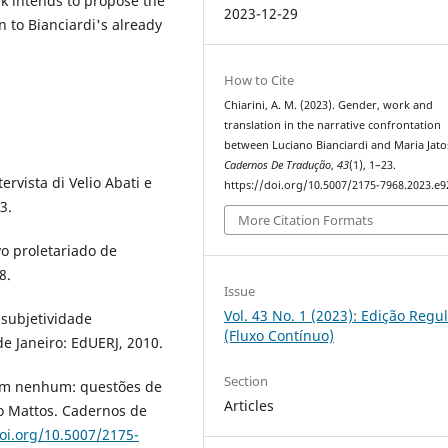
rk intends to propose the
2023-12-29
on to Bianciardi's already
How to Cite
Chiarini, A. M. (2023). Gender, work and
translation in the narrative confrontation
between Luciano Bianciardi and Maria Jatos
Cadernos De Tradução
,
43
(1), 1–23.
tervista di Velio Abati e
https://doi.org/10.5007/2175-7968.2023.e
3.
More Citation Formats
vo proletariado de
8.
Issue
Vol. 43 No. 1 (2023): Edição Regu
 subjetividade
(Fluxo Contínuo)
e Janeiro: EdUERJ, 2010.
Section
em nenhum: questões de
Articles
o Mattos. Cadernos de
doi.org/10.5007/2175-