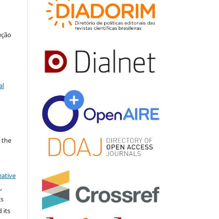
ução
al
 the
eative
)
,
ks
 its