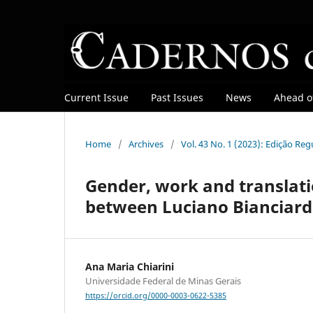
Current Issue
Past Issues
News
Ahead of
Home
/
Archives
/
Vol. 43 No. 1 (2023): Edição Re
Gender, work and translati
between Luciano Bianciardi
Ana Maria Chiarini
Universidade Federal de Minas Gerais
https://orcid.org/0000-0003-0622-5385