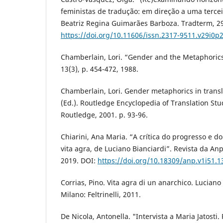
feministas de tradução: em direção a uma terce
Beatriz Regina Guimarães Barboza. Tradterm, 29,
https://doi.org/10.11606/issn.2317-9511.v29i0p
Chamberlain, Lori. “Gender and the Metaphorics 
13(3), p. 454-472, 1988.
Chamberlain, Lori. Gender metaphorics in transl
(Ed.). Routledge Encyclopedia of Translation Stu
Routledge, 2001. p. 93-96.
Chiarini, Ana Maria. “A crítica do progresso e d
vita agra, de Luciano Bianciardi”. Revista da Anpo
2019. DOI:
https://doi.org/10.18309/anp.v1i51.1
Corrias, Pino. Vita agra di un anarchico. Luciano
Milano: Feltrinelli, 2011.
De Nicola, Antonella. "Intervista a Maria Jatosti