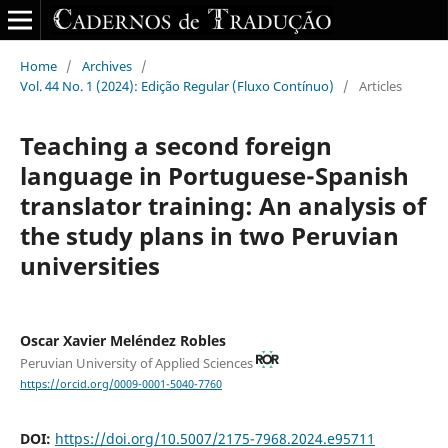
Home
/
Archives
/
Vol. 44 No. 1 (2024): Edição Regular (Fluxo Contínuo)
/
Articles
Teaching a second foreign
language in Portuguese-Spanish
translator training: An analysis of
the study plans in two Peruvian
universities
Oscar Xavier Meléndez Robles
Peruvian University of Applied Sciences
https://orcid.org/0009-0001-5040-7760
DOI:
https://doi.org/10.5007/2175-7968.2024.e95711