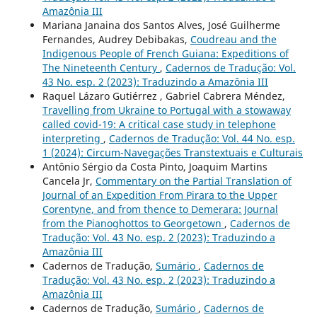
Amazônia III
Mariana Janaina dos Santos Alves, José Guilherme
Fernandes, Audrey Debibakas,
Coudreau and the
Indigenous People of French Guiana: Expeditions of
The Nineteenth Century
,
Cadernos de Tradução: Vol.
43 No. esp. 2 (2023): Traduzindo a Amazônia III
Raquel Lázaro Gutiérrez , Gabriel Cabrera Méndez,
Travelling from Ukraine to Portugal with a stowaway
called covid-19: A critical case study in telephone
interpreting
,
Cadernos de Tradução: Vol. 44 No. esp.
1 (2024): Circum-Navegações Transtextuais e Culturais
Antônio Sérgio da Costa Pinto, Joaquim Martins
Cancela Jr,
Commentary on the Partial Translation of
Journal of an Expedition From Pirara to the Upper
Corentyne, and from thence to Demerara: Journal
from the Pianoghottos to Georgetown
,
Cadernos de
Tradução: Vol. 43 No. esp. 2 (2023): Traduzindo a
Amazônia III
Cadernos de Tradução,
Sumário
,
Cadernos de
Tradução: Vol. 43 No. esp. 2 (2023): Traduzindo a
Amazônia III
Cadernos de Tradução,
Sumário
,
Cadernos de