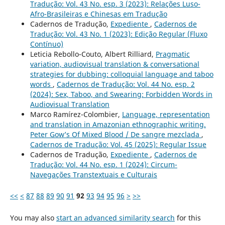
Tradução: Vol. 43 No. esp. 3 (2023): Relações Luso-
Afro-Brasileiras e Chinesas em Tradução
Cadernos de Tradução,
Expediente
,
Cadernos de
Tradução: Vol. 43 No. 1 (2023): Edição Regular (Fluxo
Contínuo)
Leticia Rebollo-Couto, Albert Rilliard,
Pragmatic
variation, audiovisual translation & conversational
strategies for dubbing: colloquial language and taboo
words
,
Cadernos de Tradução: Vol. 44 No. esp. 2
(2024): Sex, Taboo, and Swearing: Forbidden Words in
Audiovisual Translation
Marco Ramírez-Colombier,
Language, representation
and translation in Amazonian ethnographic writing.
Peter Gow’s Of Mixed Blood / De sangre mezclada
,
Cadernos de Tradução: Vol. 45 (2025): Regular Issue
Cadernos de Tradução,
Expediente
,
Cadernos de
Tradução: Vol. 44 No. esp. 1 (2024): Circum-
Navegações Transtextuais e Culturais
<<
<
87
88
89
90
91
92
93
94
95
96
>
>>
You may also
start an advanced similarity search
for this