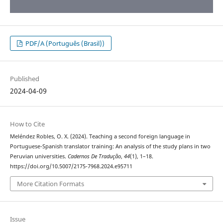
PDF/A (Português (Brasil))
Published
2024-04-09
How to Cite
Meléndez Robles, O. X. (2024). Teaching a second foreign language in
Portuguese-Spanish translator training: An analysis of the study plans in two
Peruvian universities.
Cadernos De Tradução
,
44
(1), 1–18.
https://doi.org/10.5007/2175-7968.2024.e95711
More Citation Formats
Issue