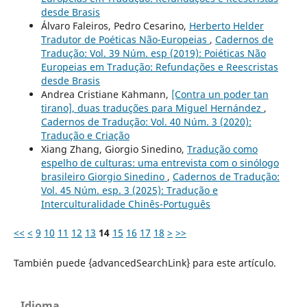
desde Brasis
Álvaro Faleiros, Pedro Cesarino,
Herberto Helder
Tradutor de Poéticas Não-Europeias
,
Cadernos de
Tradução: Vol. 39 Núm. esp (2019): Poiéticas Não
Europeias em Tradução: Refundações e Reescristas
desde Brasis
Andrea Cristiane Kahmann,
[Contra un poder tan
tirano], duas traduções para Miguel Hernández
,
Cadernos de Tradução: Vol. 40 Núm. 3 (2020):
Tradução e Criação
Xiang Zhang, Giorgio Sinedino,
Tradução como
espelho de culturas: uma entrevista com o sinólogo
brasileiro Giorgio Sinedino
,
Cadernos de Tradução:
Vol. 45 Núm. esp. 3 (2025): Tradução e
Interculturalidade Chinês-Português
<<
<
9
10
11
12
13
14
15
16
17
18
>
>>
También puede {advancedSearchLink} para este artículo.
Idioma