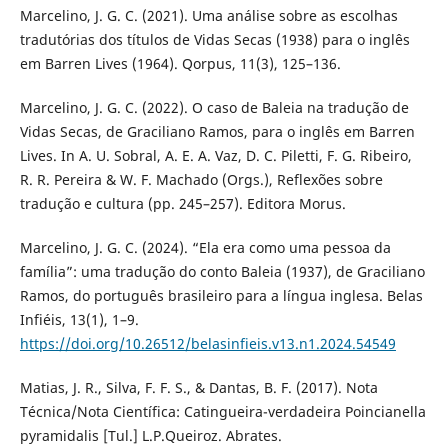
Marcelino, J. G. C. (2021). Uma análise sobre as escolhas
tradutórias dos títulos de Vidas Secas (1938) para o inglês
em Barren Lives (1964). Qorpus, 11(3), 125–136.
Marcelino, J. G. C. (2022). O caso de Baleia na tradução de
Vidas Secas, de Graciliano Ramos, para o inglês em Barren
Lives. In A. U. Sobral, A. E. A. Vaz, D. C. Piletti, F. G. Ribeiro,
R. R. Pereira & W. F. Machado (Orgs.), Reflexões sobre
tradução e cultura (pp. 245–257). Editora Morus.
Marcelino, J. G. C. (2024). “Ela era como uma pessoa da
família”: uma tradução do conto Baleia (1937), de Graciliano
Ramos, do português brasileiro para a língua inglesa. Belas
Infiéis, 13(1), 1–9.
https://doi.org/10.26512/belasinfieis.v13.n1.2024.54549
Matias, J. R., Silva, F. F. S., & Dantas, B. F. (2017). Nota
Técnica/Nota Científica: Catingueira-verdadeira Poincianella
pyramidalis [Tul.] L.P.Queiroz. Abrates.