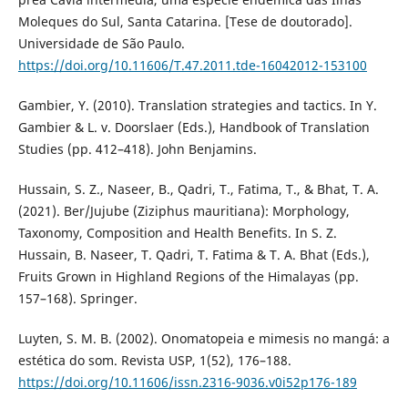
Moleques do Sul, Santa Catarina. [Tese de doutorado].
Universidade de São Paulo.
https://doi.org/10.11606/T.47.2011.tde-16042012-153100
Gambier, Y. (2010). Translation strategies and tactics. In Y.
Gambier & L. v. Doorslaer (Eds.), Handbook of Translation
Studies (pp. 412–418). John Benjamins.
Hussain, S. Z., Naseer, B., Qadri, T., Fatima, T., & Bhat, T. A.
(2021). Ber/Jujube (Ziziphus mauritiana): Morphology,
Taxonomy, Composition and Health Benefits. In S. Z.
Hussain, B. Naseer, T. Qadri, T. Fatima & T. A. Bhat (Eds.),
Fruits Grown in Highland Regions of the Himalayas (pp.
157–168). Springer.
Luyten, S. M. B. (2002). Onomatopeia e mimesis no mangá: a
estética do som. Revista USP, 1(52), 176–188.
https://doi.org/10.11606/issn.2316-9036.v0i52p176-189