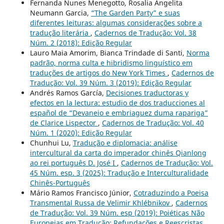
Fernanda Nunes Menegotto, Rosalia Angelita
Neumann Garcia,
“The Garden Party” e suas
diferentes leituras: algumas considerações sobre a
tradução literária
,
Cadernos de Tradução: Vol. 38
Núm. 2 (2018): Edição Regular
Lauro Maia Amorim, Bianca Trindade di Santi,
Norma
padrão, norma culta e hibridismo linguístico em
traduções de artigos do New York Times
,
Cadernos de
Tradução: Vol. 39 Núm. 3 (2019): Edição Regular
Andrés Ramos García,
Decisiones traductoras y
efectos en la lectura: estudio de dos traducciones al
español de “Devaneio e embriaguez duma rapariga”
de Clarice Lispector
,
Cadernos de Tradução: Vol. 40
Núm. 1 (2020): Edição Regular
Chunhui Lu,
Tradução e diplomacia: análise
intercultural da carta do imperador chinês Qianlong
ao rei português D. José I
,
Cadernos de Tradução: Vol.
45 Núm. esp. 3 (2025): Tradução e Interculturalidade
Chinês-Português
Mário Ramos Francisco Júnior,
Cotraduzindo a Poeisa
Transmental Russa de Velimir Khlébnikov
,
Cadernos
de Tradução: Vol. 39 Núm. esp (2019): Poiéticas Não
Europeias em Tradução: Refundações e Reescristas