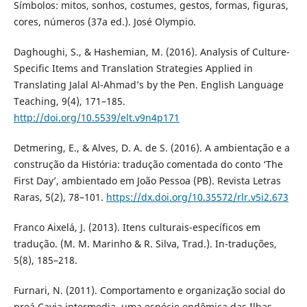
Símbolos: mitos, sonhos, costumes, gestos, formas, figuras,
cores, números (37a ed.). José Olympio.
Daghoughi, S., & Hashemian, M. (2016). Analysis of Culture-
Specific Items and Translation Strategies Applied in
Translating Jalal Al-Ahmad’s by the Pen. English Language
Teaching, 9(4), 171–185.
http://doi.org/10.5539/elt.v9n4p171
Detmering, E., & Alves, D. A. de S. (2016). A ambientação e a
construção da História: tradução comentada do conto ‘The
First Day’, ambientado em João Pessoa (PB). Revista Letras
Raras, 5(2), 78–101.
https://dx.doi.org/10.35572/rlr.v5i2.673
Franco Aixelá, J. (2013). Itens culturais-específicos em
tradução. (M. M. Marinho & R. Silva, Trad.). In-traduções,
5(8), 185–218.
Furnari, N. (2011). Comportamento e organização social do
preá Cavia intermedia, uma espécie endêmica das Ilhas