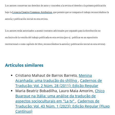
Los autores conservan sus derechos de autor y conceden a la revista el derecho a la primera publicación
bajo la
Licencia Creative Commons Attribution
, que permite que se comparta el trabajo reconociéndose la
autoría y publicación inicial en esta revista.
Los autores están autorizados a asumir contratos adicionales por separado para la distribución no
exclusiva de la versión del trabajo publicada en esta revista (por ej.: publicar en un repositorio
institucional o como capítulo de libro, reconociéndose la autoría y publicación inicial en esta revista).
Artículos similares
Cristiano Mahaut de Barros Barreto,
Menina
Acanhada: uma tradução do shījīng
,
Cadernos de
Tradução: Vol. 2 Núm. 28 (2011): Edição Regular
Maria Beatriz Bobadilha, Lauro Maia Amorim,
Chico
Buarque na Itália: uma análise da tradução de
aspectos socioculturais em “La tv”
,
Cadernos de
Tradução: Vol. 43 Núm. 1 (2023): Edição Regular (Fluxo
Contínuo)