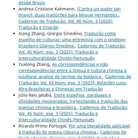
desde Brasis
Andrea Cristiane Kahmann,
[Contra un poder tan
tirano], duas traduções para Miguel Hernández
,
Cadernos de Tradução: Vol. 40 Núm. 3 (2020):
Tradução e Criação
Xiang Zhang, Giorgio Sinedino,
Tradução como
espelho de culturas: uma entrevista com o sinólogo
brasileiro Giorgio Sinedino
,
Cadernos de Tradução:
Vol. 45 Núm. esp. 3 (2025): Tradução e
Interculturalidade Chinês-Português
Yuxiong Zhang,
As correspondências e não
correspondências entre a língua e cultura chinesa e
lusófona: análise de termos da botânica
,
Cadernos de
Tradução: Vol. 43 Núm. esp. 3 (2023): Relações Luso-
Afro-Brasileiras e Chinesas em Tradução
Júlio Reis Jatobá,
Entre espelhos, paralaxes e
afinidades inesperadas: (re)visitando a tradução das
poesias chinesa e brasileira
,
Cadernos de Tradução:
Vol. 45 Núm. esp. 3 (2025): Tradução e
Interculturalidade Chinês-Português
Ricardo Primo Portugal,
Por uma literalidade aplicável
à tradução de poesia clássica chinesa
,
Cadernos de