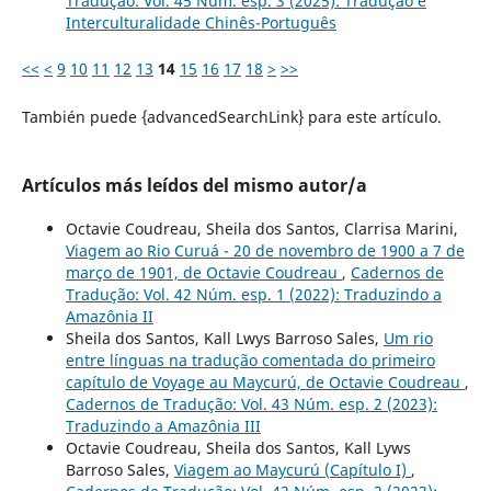
Tradução: Vol. 45 Núm. esp. 3 (2025): Tradução e
Interculturalidade Chinês-Português
<<
<
9
10
11
12
13
14
15
16
17
18
>
>>
También puede {advancedSearchLink} para este artículo.
Artículos más leídos del mismo autor/a
Octavie Coudreau, Sheila dos Santos, Clarrisa Marini,
Viagem ao Rio Curuá - 20 de novembro de 1900 a 7 de
março de 1901, de Octavie Coudreau
,
Cadernos de
Tradução: Vol. 42 Núm. esp. 1 (2022): Traduzindo a
Amazônia II
Sheila dos Santos, Kall Lwys Barroso Sales,
Um rio
entre línguas na tradução comentada do primeiro
capítulo de Voyage au Maycurú, de Octavie Coudreau
,
Cadernos de Tradução: Vol. 43 Núm. esp. 2 (2023):
Traduzindo a Amazônia III
Octavie Coudreau, Sheila dos Santos, Kall Lyws
Barroso Sales,
Viagem ao Maycurú (Capítulo I)
,