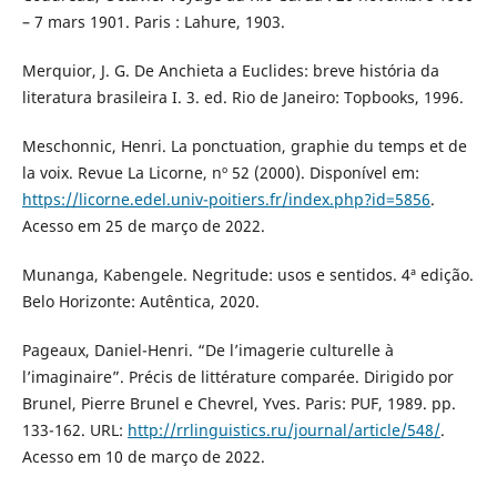
– 7 mars 1901. Paris : Lahure, 1903.
Merquior, J. G. De Anchieta a Euclides: breve história da
literatura brasileira I. 3. ed. Rio de Janeiro: Topbooks, 1996.
Meschonnic, Henri. La ponctuation, graphie du temps et de
la voix. Revue La Licorne, nº 52 (2000). Disponível em:
https://licorne.edel.univ-poitiers.fr/index.php?id=5856
.
Acesso em 25 de março de 2022.
Munanga, Kabengele. Negritude: usos e sentidos. 4ª edição.
Belo Horizonte: Autêntica, 2020.
Pageaux, Daniel-Henri. “De l’imagerie culturelle à
l’imaginaire”. Précis de littérature comparée. Dirigido por
Brunel, Pierre Brunel e Chevrel, Yves. Paris: PUF, 1989. pp.
133-162. URL:
http://rrlinguistics.ru/journal/article/548/
.
Acesso em 10 de março de 2022.