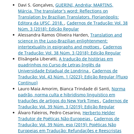
Davi S. Gonçalves,
GUERINI, Andréia; MARTINS,
Márcia. The translator’s word: Reflections on
Translation by Brazilian Translators. Florianópolis:
Editora da UFSC, 2018.
,
Cadernos de Tradução: Vol. 38
Núm. 3 (2018): Edição Regular
Alessandra Ramos Oliveira Harden,
Translation and
science in the Luso-Brazilian enlightenment:
intertextuality in epigraphs and mottoes
,
Cadernos
de Tradução: Vol. 38 Núm. 3 (2018): Edição Regular
Elisângela Liberatti,
A tradução de histórias em
quadrinhos no Curso de Letras-Inglês da
Universidade Estadual de Londrina
,
Cadernos de
Tradução: Vol. 43 Núm. 1 (2023): Edição Regular (Fluxo
Contínuo)
Lauro Maia Amorim, Bianca Trindade di Santi,
Norma
padrão, norma culta e hibridismo linguístico em
traduções de artigos do New York Times
,
Cadernos de
Tradução: Vol. 39 Núm. 3 (2019): Edição Regular
Álvaro Faleiros, Pedro Cesarino,
Herberto Helder
Tradutor de Poéticas Não-Europeias
,
Cadernos de
Tradução: Vol. 39 Núm. esp (2019): Poiéticas Não
Europeias em Tradução: Refundações e Reescristas