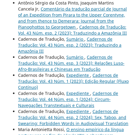
Antônio Sérgio da Costa Pinto, Joaquim Martins
Cancela Jr,
Comentário da tradução parcial de Journal
of an Expedition from Pirara to the Upper Corentyne,
and from thence to Demerara: Journal from the
Pianoghottos to Georgetown
,
Cadernos de Tradução:
Vol. 43 Núm. esp. 2 (2023): Traduzindo a Amazônia III
Cadernos de Tradução,
Sumário
,
Cadernos de
Tradução: Vol. 43 Núm. esp. 2 (2023): Traduzindo a
Amazônia III
Cadernos de Tradução,
Sumário
,
Cadernos de
Tradução: Vol. 43 Núm. esp. 3 (2023): Relações Luso-
Afro-Brasileiras e Chinesas em Tradução
Cadernos de Tradução,
Expediente
,
Cadernos de
Tradução: Vol. 43 Núm. 1 (2023): Edição Regular (Fluxo
Contínuo)
Cadernos de Tradução,
Expediente
,
Cadernos de
Tradução: Vol. 44 Núm. esp. 1 (2024): Circum-
Navegações Transtextuais e Culturais
Cadernos de Tradução,
Expediente
,
Cadernos de
Tradução: Vol. 44 Núm. esp. 2 (2024): Sex, Taboo, and
Swearing: Forbidden Words in Audiovisual Translation
Maria Antonietta Rossi,
O ensino empírico da língua