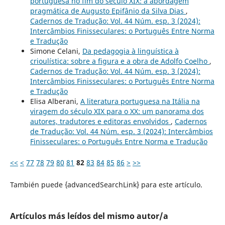
portuguesa no fim do século XIX: a abordagem
pragmática de Augusto Epifânio da Silva Dias
,
Cadernos de Tradução: Vol. 44 Núm. esp. 3 (2024):
Intercâmbios Finisseculares: o Português Entre Norma
e Tradução
Simone Celani,
Da pedagogia à linguística à
crioulística: sobre a figura e a obra de Adolfo Coelho
,
Cadernos de Tradução: Vol. 44 Núm. esp. 3 (2024):
Intercâmbios Finisseculares: o Português Entre Norma
e Tradução
Elisa Alberani,
A literatura portuguesa na Itália na
viragem do século XIX para o XX: um panorama dos
autores, tradutores e editoras envolvidos
,
Cadernos
de Tradução: Vol. 44 Núm. esp. 3 (2024): Intercâmbios
Finisseculares: o Português Entre Norma e Tradução
<<
<
77
78
79
80
81
82
83
84
85
86
>
>>
También puede {advancedSearchLink} para este artículo.
Artículos más leídos del mismo autor/a