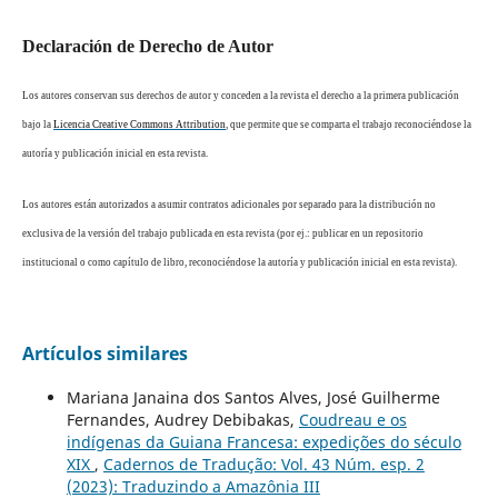
Declaración de Derecho de Autor
Los autores conservan sus derechos de autor y conceden a la revista el derecho a la primera publicación
bajo la
Licencia Creative Commons Attribution
, que permite que se comparta el trabajo reconociéndose la
autoría y publicación inicial en esta revista.
Los autores están autorizados a asumir contratos adicionales por separado para la distribución no
exclusiva de la versión del trabajo publicada en esta revista (por ej.: publicar en un repositorio
institucional o como capítulo de libro, reconociéndose la autoría y publicación inicial en esta revista).
Artículos similares
Mariana Janaina dos Santos Alves, José Guilherme
Fernandes, Audrey Debibakas,
Coudreau e os
indígenas da Guiana Francesa: expedições do século
XIX
,
Cadernos de Tradução: Vol. 43 Núm. esp. 2
(2023): Traduzindo a Amazônia III