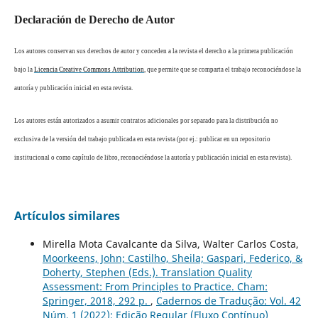
Declaración de Derecho de Autor
Los autores conservan sus derechos de autor y conceden a la revista el derecho a la primera publicación
bajo la
Licencia Creative Commons Attribution
, que permite que se comparta el trabajo reconociéndose la
autoría y publicación inicial en esta revista.
Los autores están autorizados a asumir contratos adicionales por separado para la distribución no
exclusiva de la versión del trabajo publicada en esta revista (por ej.: publicar en un repositorio
institucional o como capítulo de libro, reconociéndose la autoría y publicación inicial en esta revista).
Artículos similares
Mirella Mota Cavalcante da Silva, Walter Carlos Costa,
Moorkeens, John; Castilho, Sheila; Gaspari, Federico, &
Doherty, Stephen (Eds.). Translation Quality
Assessment: From Principles to Practice. Cham:
Springer, 2018, 292 p.
,
Cadernos de Tradução: Vol. 42
Núm. 1 (2022): Edição Regular (Fluxo Contínuo)