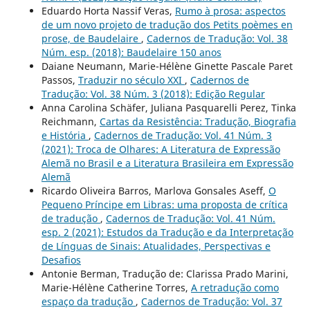
Eduardo Horta Nassif Veras,
Rumo à prosa: aspectos
de um novo projeto de tradução dos Petits poèmes en
prose, de Baudelaire
,
Cadernos de Tradução: Vol. 38
Núm. esp. (2018): Baudelaire 150 anos
Daiane Neumann, Marie-Hélène Ginette Pascale Paret
Passos,
Traduzir no século XXI
,
Cadernos de
Tradução: Vol. 38 Núm. 3 (2018): Edição Regular
Anna Carolina Schäfer, Juliana Pasquarelli Perez, Tinka
Reichmann,
Cartas da Resistência: Tradução, Biografia
e História
,
Cadernos de Tradução: Vol. 41 Núm. 3
(2021): Troca de Olhares: A Literatura de Expressão
Alemã no Brasil e a Literatura Brasileira em Expressão
Alemã
Ricardo Oliveira Barros, Marlova Gonsales Aseff,
O
Pequeno Príncipe em Libras: uma proposta de crítica
de tradução
,
Cadernos de Tradução: Vol. 41 Núm.
esp. 2 (2021): Estudos da Tradução e da Interpretação
de Línguas de Sinais: Atualidades, Perspectivas e
Desafios
Antonie Berman, Tradução de: Clarissa Prado Marini,
Marie-Hélène Catherine Torres,
A retradução como
espaço da tradução
,
Cadernos de Tradução: Vol. 37