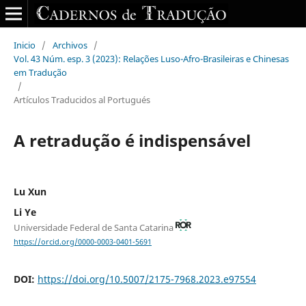
Inicio
/
Archivos
/
Vol. 43 Núm. esp. 3 (2023): Relações Luso-Afro-Brasileiras e Chinesas
em Tradução
/
Artículos Traducidos al Portugués
A retradução é indispensável
Lu Xun
Li Ye
Universidade Federal de Santa Catarina
https://orcid.org/0000-0003-0401-5691
DOI:
https://doi.org/10.5007/2175-7968.2023.e97554