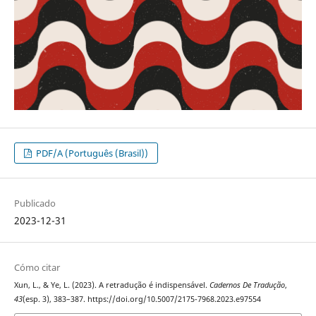
PDF/A (Português (Brasil))
Publicado
2023-12-31
Cómo citar
Xun, L., & Ye, L. (2023). A retradução é indispensável.
Cadernos De Tradução
,
43
(esp. 3), 383–387. https://doi.org/10.5007/2175-7968.2023.e97554