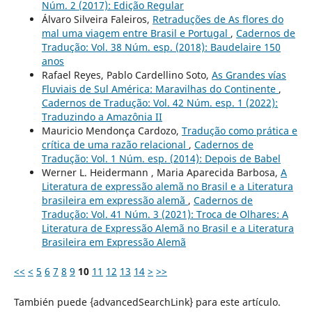
Núm. 2 (2017): Edição Regular
Álvaro Silveira Faleiros,
Retraduções de As flores do
mal uma viagem entre Brasil e Portugal
,
Cadernos de
Tradução: Vol. 38 Núm. esp. (2018): Baudelaire 150
anos
Rafael Reyes, Pablo Cardellino Soto,
As Grandes vías
Fluviais de Sul América: Maravilhas do Continente
,
Cadernos de Tradução: Vol. 42 Núm. esp. 1 (2022):
Traduzindo a Amazônia II
Mauricio Mendonça Cardozo,
Tradução como prática e
crítica de uma razão relacional
,
Cadernos de
Tradução: Vol. 1 Núm. esp. (2014): Depois de Babel
Werner L. Heidermann , Maria Aparecida Barbosa,
A
Literatura de expressão alemã no Brasil e a Literatura
brasileira em expressão alemã
,
Cadernos de
Tradução: Vol. 41 Núm. 3 (2021): Troca de Olhares: A
Literatura de Expressão Alemã no Brasil e a Literatura
Brasileira em Expressão Alemã
<<
<
5
6
7
8
9
10
11
12
13
14
>
>>
También puede {advancedSearchLink} para este artículo.