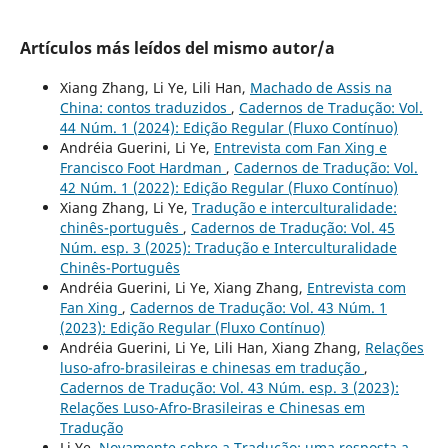
Artículos más leídos del mismo autor/a
Xiang Zhang, Li Ye, Lili Han,
Machado de Assis na
China: contos traduzidos
,
Cadernos de Tradução: Vol.
44 Núm. 1 (2024): Edição Regular (Fluxo Contínuo)
Andréia Guerini, Li Ye,
Entrevista com Fan Xing e
Francisco Foot Hardman
,
Cadernos de Tradução: Vol.
42 Núm. 1 (2022): Edição Regular (Fluxo Contínuo)
Xiang Zhang, Li Ye,
Tradução e interculturalidade:
chinês-português
,
Cadernos de Tradução: Vol. 45
Núm. esp. 3 (2025): Tradução e Interculturalidade
Chinês-Português
Andréia Guerini, Li Ye, Xiang Zhang,
Entrevista com
Fan Xing
,
Cadernos de Tradução: Vol. 43 Núm. 1
(2023): Edição Regular (Fluxo Contínuo)
Andréia Guerini, Li Ye, Lili Han, Xiang Zhang,
Relações
luso-afro-brasileiras e chinesas em tradução
,
Cadernos de Tradução: Vol. 43 Núm. esp. 3 (2023):
Relações Luso-Afro-Brasileiras e Chinesas em
Tradução
Li Ye,
Novamente sobre a Tradução: uma resposta a