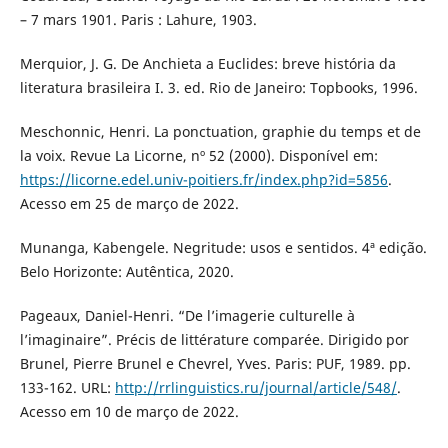
– 7 mars 1901. Paris : Lahure, 1903.
Merquior, J. G. De Anchieta a Euclides: breve história da
literatura brasileira I. 3. ed. Rio de Janeiro: Topbooks, 1996.
Meschonnic, Henri. La ponctuation, graphie du temps et de
la voix. Revue La Licorne, nº 52 (2000). Disponível em:
https://licorne.edel.univ-poitiers.fr/index.php?id=5856
.
Acesso em 25 de março de 2022.
Munanga, Kabengele. Negritude: usos e sentidos. 4ª edição.
Belo Horizonte: Autêntica, 2020.
Pageaux, Daniel-Henri. “De l’imagerie culturelle à
l’imaginaire”. Précis de littérature comparée. Dirigido por
Brunel, Pierre Brunel e Chevrel, Yves. Paris: PUF, 1989. pp.
133-162. URL:
http://rrlinguistics.ru/journal/article/548/
.
Acesso em 10 de março de 2022.