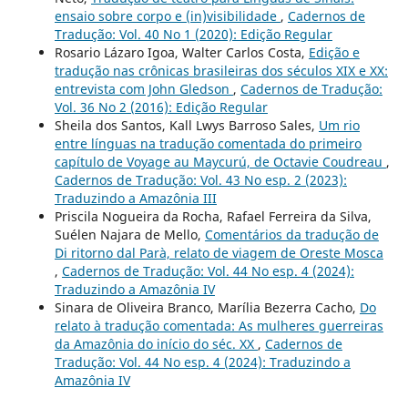
ensaio sobre corpo e (in)visibilidade
,
Cadernos de
Tradução: Vol. 40 No 1 (2020): Edição Regular
Rosario Lázaro Igoa, Walter Carlos Costa,
Edição e
tradução nas crônicas brasileiras dos séculos XIX e XX:
entrevista com John Gledson
,
Cadernos de Tradução:
Vol. 36 No 2 (2016): Edição Regular
Sheila dos Santos, Kall Lwys Barroso Sales,
Um rio
entre línguas na tradução comentada do primeiro
capítulo de Voyage au Maycurú, de Octavie Coudreau
,
Cadernos de Tradução: Vol. 43 No esp. 2 (2023):
Traduzindo a Amazônia III
Priscila Nogueira da Rocha, Rafael Ferreira da Silva,
Suélen Najara de Mello,
Comentários da tradução de
Di ritorno dal Parà, relato de viagem de Oreste Mosca
,
Cadernos de Tradução: Vol. 44 No esp. 4 (2024):
Traduzindo a Amazônia IV
Sinara de Oliveira Branco, Marília Bezerra Cacho,
Do
relato à tradução comentada: As mulheres guerreiras
da Amazônia do início do séc. XX
,
Cadernos de
Tradução: Vol. 44 No esp. 4 (2024): Traduzindo a
Amazônia IV