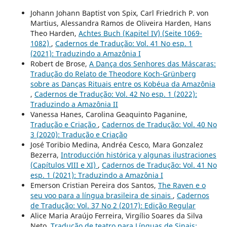
Johann Johann Baptist von Spix, Carl Friedrich P. von
Martius, Alessandra Ramos de Oliveira Harden, Hans
Theo Harden,
Achtes Buch (Kapitel IV) (Seite 1069-
1082)
,
Cadernos de Tradução: Vol. 41 No esp. 1
(2021): Traduzindo a Amazônia I
Robert de Brose,
A Dança dos Senhores das Máscaras:
Tradução do Relato de Theodore Koch-Grünberg
sobre as Danças Rituais entre os Kobéua da Amazônia
,
Cadernos de Tradução: Vol. 42 No esp. 1 (2022):
Traduzindo a Amazônia II
Vanessa Hanes, Carolina Geaquinto Paganine,
Tradução e Criação
,
Cadernos de Tradução: Vol. 40 No
3 (2020): Tradução e Criação
José Toribio Medina, Andréa Cesco, Mara Gonzalez
Bezerra,
Introducción histórica y algunas ilustraciones
(Capítulos VIII e XI)
,
Cadernos de Tradução: Vol. 41 No
esp. 1 (2021): Traduzindo a Amazônia I
Emerson Cristian Pereira dos Santos,
The Raven e o
seu voo para a língua brasileira de sinais
,
Cadernos
de Tradução: Vol. 37 No 2 (2017): Edição Regular
Alice Maria Araújo Ferreira, Virgílio Soares da Silva
Neto,
Tradução de teatro para Línguas de Sinais: