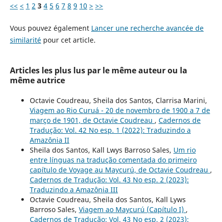
<<
<
1
2
3
4
5
6
7
8
9
10
>
>>
Vous pouvez également
Lancer une recherche avancée de
similarité
pour cet article.
Articles les plus lus par le même auteur ou la
même autrice
Octavie Coudreau, Sheila dos Santos, Clarrisa Marini,
Viagem ao Rio Curuá - 20 de novembro de 1900 a 7 de
março de 1901, de Octavie Coudreau
,
Cadernos de
Tradução: Vol. 42 No esp. 1 (2022): Traduzindo a
Amazônia II
Sheila dos Santos, Kall Lwys Barroso Sales,
Um rio
entre línguas na tradução comentada do primeiro
capítulo de Voyage au Maycurú, de Octavie Coudreau
,
Cadernos de Tradução: Vol. 43 No esp. 2 (2023):
Traduzindo a Amazônia III
Octavie Coudreau, Sheila dos Santos, Kall Lyws
Barroso Sales,
Viagem ao Maycurú (Capítulo I)
,
Cadernos de Tradução: Vol. 43 No esp. 2 (2023):