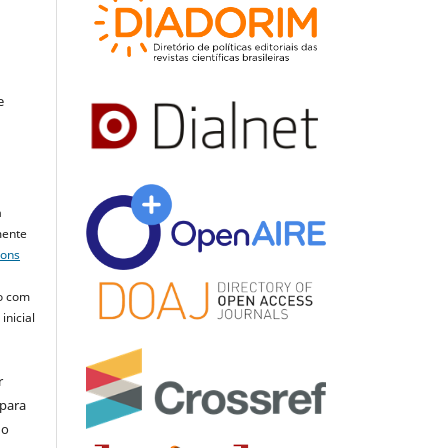
e
a
mente
mons
o com
inicial
r
 para
do