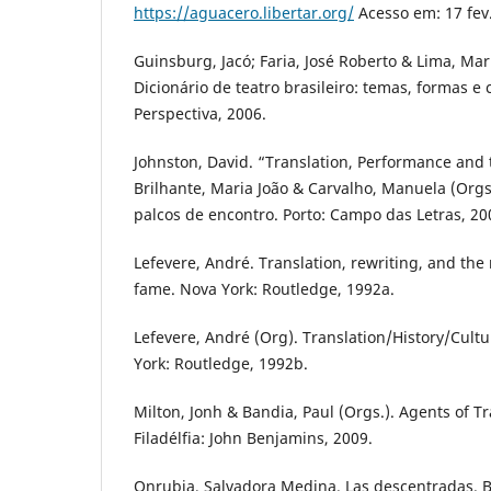
https://aguacero.libertar.org/
Acesso em: 17 fev
Guinsburg, Jacó; Faria, José Roberto & Lima, Mar
Dicionário de teatro brasileiro: temas, formas e 
Perspectiva, 2006.
Johnston, David. “Translation, Performance and 
Brilhante, Maria João & Carvalho, Manuela (Orgs
palcos de encontro. Porto: Campo das Letras, 200
Lefevere, André. Translation, rewriting, and the 
fame. Nova York: Routledge, 1992a.
Lefevere, André (Org). Translation/History/Cult
York: Routledge, 1992b.
Milton, Jonh & Bandia, Paul (Orgs.). Agents of T
Filadélfia: John Benjamins, 2009.
Onrubia, Salvadora Medina. Las descentradas. Bu