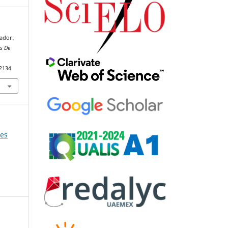
mador:
s De
92134
res