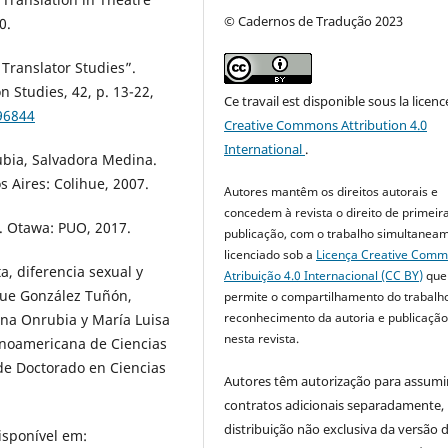
© Cadernos de Tradução 2023
0.
ranslator Studies”.
Studies, 42, p. 13-22,
Ce travail est disponible sous la licenc
.96844
Creative Commons Attribution 4.0
International
.
rubia, Salvadora Medina.
s Aires: Colihue, 2007.
Autores mantêm os direitos autorais e
concedem à revista o direito de primeir
ge. Otawa: PUO, 2017.
publicação, com o trabalho simultanea
licenciado sob a
Licença Creative Com
a, diferencia sexual y
Atribuição 4.0 Internacional (CC BY)
que
ique González Tuñón,
permite o compartilhamento do trabalh
reconhecimento da autoria e publicação 
ina Onrubia y María Luisa
nesta revista.
ionoamericana de Ciencias
de Doctorado en Ciencias
Autores têm autorização para assumi
contratos adicionais separadamente,
distribuição não exclusiva da versão 
isponível em: