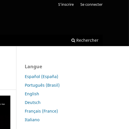
S'inscrire
Se connecter
Rechercher
Langue
Español (España)
Português (Brasil)
English
Deutsch
Français (France)
Italiano