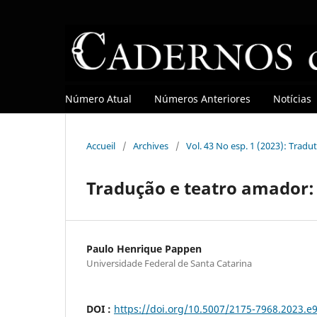
Número Atual
Números Anteriores
Notícias
Accueil
/
Archives
/
Vol. 43 No esp. 1 (2023): Tradu
Tradução e teatro amador:
Paulo Henrique Pappen
Universidade Federal de Santa Catarina
DOI :
https://doi.org/10.5007/2175-7968.2023.e