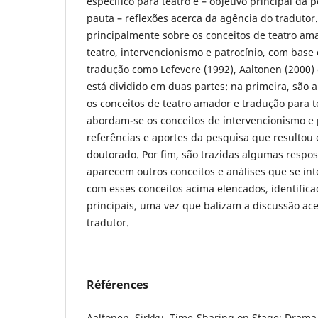
específico para teatro e – objetivo principal d
pauta – reflexões acerca da agência do tradutor.
principalmente sobre os conceitos de teatro am
teatro, intervencionismo e patrocínio, com bas
tradução como Lefevere (1992), Aaltonen (2000) 
está dividido em duas partes: na primeira, são 
os conceitos de teatro amador e tradução para t
abordam-se os conceitos de intervencionismo e 
referências e aportes da pesquisa que resultou
doutorado. Por fim, são trazidas algumas respost
aparecem outros conceitos e análises que se in
com esses conceitos acima elencados, identific
principais, uma vez que balizam a discussão ac
tradutor.
Références
Aaltonen, Sirkku. Time-Sharing on Stage: Drama 