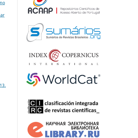
 no
lar
13.