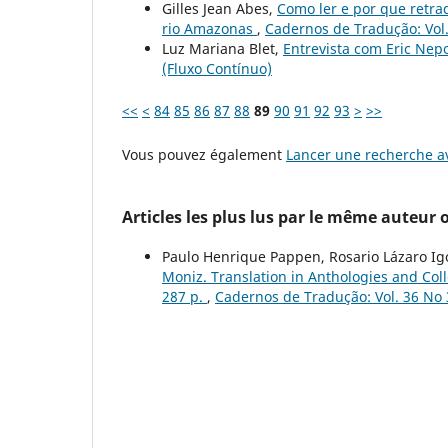
Gilles Jean Abes,
Como ler e por que retra
rio Amazonas
,
Cadernos de Tradução: Vol.
Luz Mariana Blet,
Entrevista com Eric N
(Fluxo Contínuo)
<<
<
84
85
86
87
88
89
90
91
92
93
>
>>
Vous pouvez également
Lancer une recherche av
Articles les plus lus par le même auteur
Paulo Henrique Pappen, Rosario Lázaro Ig
Moniz. Translation in Anthologies and Col
287 p.
,
Cadernos de Tradução: Vol. 36 No 