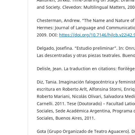
and Society. Clevedon: Multilingual Matters, 200
Chesterman, Andrew. “The Name and Nature of T
Hermes: Journal of Language and Communication 
2009. DOI:
https://doi.org/10.7146/hjlcb.v22i42
Delgado, Josefina. “Estudio preliminar”. In: On
Las descentradas y otras piezas teatrales. Bueno
Delisle, Jean. La traduction en citations: florilè
Diz, Tania. Imaginación falogocéntrica y feminist
escritura en Roberto Arlt, Alfonsina Storni, Enr
Roberto Mariani, Nicolás Olivari, Salvadora Med
Carnelli. 2011. Tese (Doutorado) – Facultad Lat
Sociales, Sede Académica Argentina, Programa 
Sociales, Buenos Aires, 2011.
Gota (Grupo Organizado de Teatro Aguacero). D