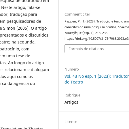
a pesquisa de doutorado em
 Neste artigo, fala-se
ador, tradução para
Comment citer
e em pesquisadores de
Pappen, P. H. (2023). Tradução e teatro a
conceitos de uma pesquisa prática.
Caderno
e Simon (2005). O artigo
Tradução
,
43
(esp. 1), 218–235.
apresentados e discutidos
https://doi.org/10.5007/2175-7968.2023.e
eatro; na segunda,
patrocínio, com
Formats de citations
 em uma tese de
as. Ao longo do artigo,
Numéro
ter-relacionam e dialogam
Vol. 43 No esp. 1 (2023): Traduto
ados aqui como os
de Teatro
erca da agência do
Rubrique
Artigos
Licence
Translation in Theatre