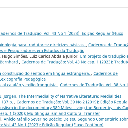
adernos de Tradução: Vol. 43 No 1 (2023): Edição Regular (Fluxo
inologia para tradutores: diretrizes básicas.
,
Cadernos de Traduç
res e Pesquisadores em Estudos da Tradução
, Hugo Simões, Luiz Carlos Abdala Junior,
Um projeto de tradução
 Bernhard
,
Cadernos de Tradução: Vol. 43 No esp. 1 (2023): Tradut
na construção do sentido em língua estrangeira.
,
Cadernos de
 Lexicografia Pedagógica
 al catalán y exilio franquista
,
Cadernos de Tradução: Vol. 38 No 
 Jørgen. The Intermediality of Narrative Literature: Medialities
, 137 p.
,
Cadernos de Tradução: Vol. 39 No 2 (2019): Edição Regula
guslism in the documentary 389 Miles: Living the Border by Luis Ca
esp. 1 (2020): Multilingualism and Cultural Transfer
i,
Anício Mânlio Severino Boécio: De seu Segundo Comentário sobr
 Vol. 43 No 1 (2023): Edição Regular (Fluxo Contínuo)