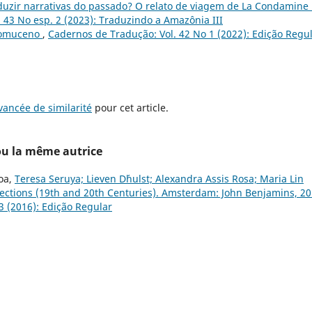
duzir narrativas do passado? O relato de viagem de La Condamine
 43 No esp. 2 (2023): Traduzindo a Amazônia III
epomuceno
,
Cadernos de Tradução: Vol. 42 No 1 (2022): Edição Regu
ancée de similarité
pour cet article.
 ou la même autrice
oa,
Teresa Seruya; Lieven D´hulst; Alexandra Assis Rosa; Maria Lin
lections (19th and 20th Centuries). Amsterdam: John Benjamins, 20
3 (2016): Edição Regular