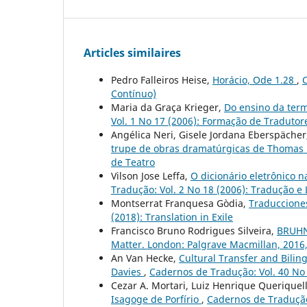
Articles similaires
Pedro Falleiros Heise,
Horácio, Ode 1.28
,
C
Contínuo)
Maria da Graça Krieger,
Do ensino da term
Vol. 1 No 17 (2006): Formação de Traduto
Angélica Neri, Gisele Jordana Eberspächer
trupe de obras dramatúrgicas de Thomas
de Teatro
Vilson Jose Leffa,
O dicionário eletrônico 
Tradução: Vol. 2 No 18 (2006): Tradução e
Montserrat Franquesa Gòdia,
Traducciones
(2018): Translation in Exile
Francisco Bruno Rodrigues Silveira,
BRUHN,
Matter. London: Palgrave Macmillan, 2016
An Van Hecke,
Cultural Transfer and Bilin
Davies
,
Cadernos de Tradução: Vol. 40 No 
Cezar A. Mortari, Luiz Henrique Queriquell
Isagoge de Porfírio
,
Cadernos de Tradução: