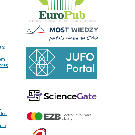
ão:
 em
ores
1
r
rlos
e a