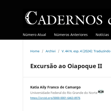
Número Atual
Números Anteriores
Notícias
Home
/
Archivi
/
V. 44 N. esp. 4 (2024): Traduzind
Excursão ao Oiapoque II
Katia Aily Franco de Camargo
Universidade Federal do Rio Grande do Norte
https://orcid.org/0000-0001-6463-8976