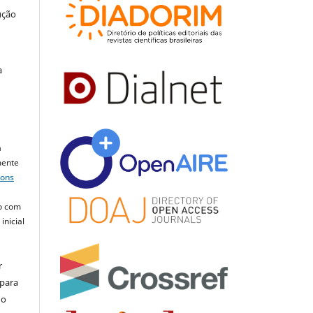
ução
a
a
mente
mons
o com
inicial
r
 para
do