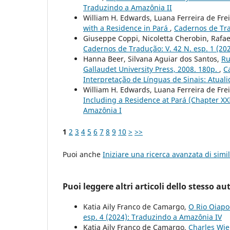
Traduzindo a Amazônia II
William H. Edwards, Luana Ferreira de Fre
with a Residence in Pará
,
Cadernos de Tra
Giuseppe Coppi, Nicoletta Cherobin, Rafael
Cadernos de Tradução: V. 42 N. esp. 1 (20
Hanna Beer, Silvana Aguiar dos Santos,
Ru
Gallaudet University Press, 2008. 180p.
,
C
Interpretação de Línguas de Sinais: Atuali
William H. Edwards, Luana Ferreira de Fre
Including a Residence at Pará (Chapter XX
Amazônia I
1
2
3
4
5
6
7
8
9
10
>
>>
Puoi anche
Iniziare una ricerca avanzata di simil
Puoi leggere altri articoli dello stesso au
Katia Aily Franco de Camargo,
O Rio Oiapo
esp. 4 (2024): Traduzindo a Amazônia IV
Katia Aily Franco de Camargo,
Charles Wie