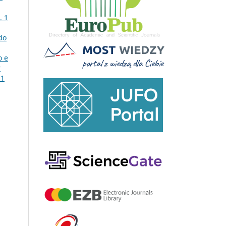
. 1
do
o e
r
 1