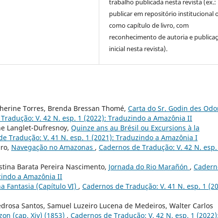
trabalho publicada nesta revista (ex.:
publicar em repositório institucional 
como capítulo de livro, com
reconhecimento de autoria e publica
inicial nesta revista).
therine Torres, Brenda Bressan Thomé,
Carta do Sr. Godin des Odo
Tradução: V. 42 N. esp. 1 (2022): Traduzindo a Amazônia II
ne Langlet-Dufresnoy,
Quinze ans au Brésil ou Excursions à la
e Tradução: V. 41 N. esp. 1 (2021): Traduzindo a Amazônia I
iro,
Navegação no Amazonas
,
Cadernos de Tradução: V. 42 N. esp.
istina Barata Pereira Nascimento,
Jornada do Rio Marañón
,
Cadern
zindo a Amazônia II
 Fantasia (Capítulo VI)
,
Cadernos de Tradução: V. 41 N. esp. 1 (20
edrosa Santos, Samuel Luzeiro Lucena de Medeiros, Walter Carlos
zon (cap. Xiv) (1853)
,
Cadernos de Tradução: V. 42 N. esp. 1 (2022)