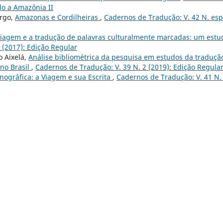
do a Amazônia II
argo,
Amazonas e Cordilheiras
,
Cadernos de Tradução: V. 42 N. esp
viagem e a tradução de palavras culturalmente marcadas: um estu
 (2017): Edição Regular
o Aixelá,
Análise bibliométrica da pesquisa em estudos da traduçã
 no Brasil
,
Cadernos de Tradução: V. 39 N. 2 (2019): Edição Regula
ogr´´afica: a Viagem e sua Escrita
,
Cadernos de Tradução: V. 41 N.