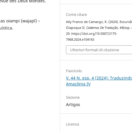
 Revue des Deux Mondes.
Come citare
uas oiampi (wajapī) –
Aily Franco de Camargo, K. (2024). Excursã
ística.
Oiapoque II.
Cadernos De Tradução
,
44
(esp. 
29. https://doi.org/10.5007/2175-
7968.2024.e104165
Ulteriori formati di citazione
Fascicolo
V. 44 N. esp. 4 (2024): Traduzind
Amazônia IV
Sezione
Artigos
Licenza