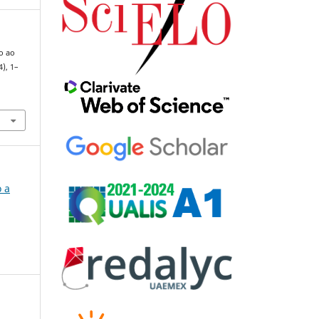
o ao
4), 1–
o a