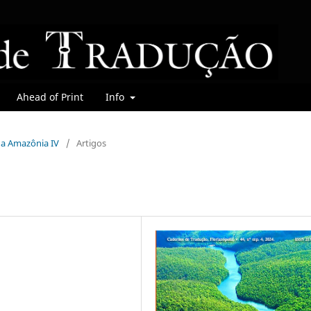
Ahead of Print
Info
o a Amazônia IV
/
Artigos