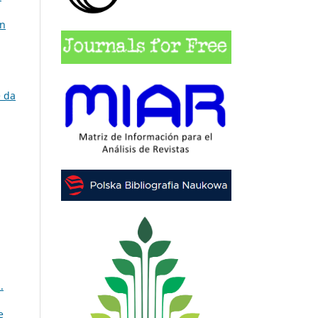
on
e da
.
e