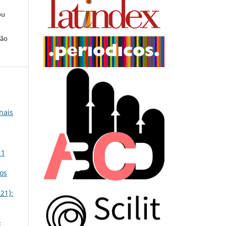
ou
ção
nais
 1
os
21):
: