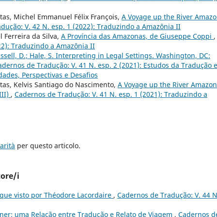
itas, Michel Emmanuel Félix François,
A Voyage up the River Amaz
dução: V. 42 N. esp. 1 (2022): Traduzindo a Amazônia II
 Ferreira da Silva,
A Província das Amazonas, de Giuseppe Coppi
,
22): Traduzindo a Amazônia II
ssell, D.; Hale, S. Interpreting in Legal Settings. Washington, DC:
adernos de Tradução: V. 41 N. esp. 2 (2021): Estudos da Tradução 
dades, Perspectivas e Desafios
itas, Kelvis Santiago do Nascimento,
A Voyage up the River Amazon
III)
,
Cadernos de Tradução: V. 41 N. esp. 1 (2021): Traduzindo a
arità
per questo articolo.
tore/i
que visto por Théodore Lacordaire
,
Cadernos de Tradução: V. 44 N
ner: uma Relação entre Tradução e Relato de Viagem
,
Cadernos d