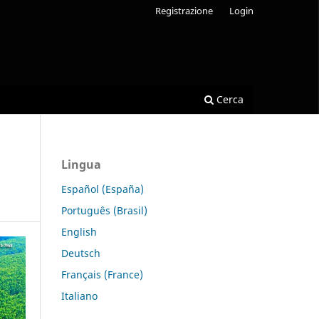
Registrazione
Login
Cerca
Lingua
Español (España)
Português (Brasil)
English
Deutsch
Français (France)
Italiano