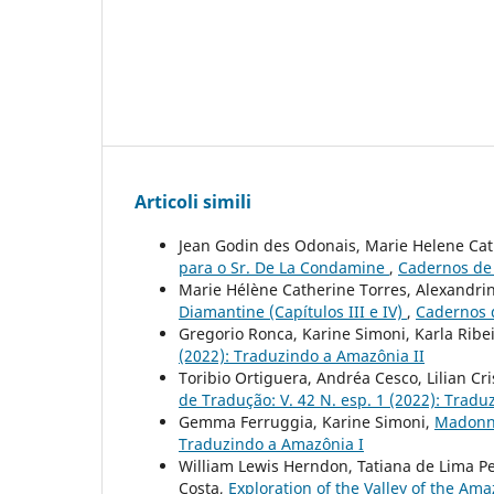
Articoli simili
Jean Godin des Odonais, Marie Helene Ca
para o Sr. De La Condamine
,
Cadernos de 
Marie Hélène Catherine Torres, Alexandri
Diamantine (Capítulos III e IV)
,
Cadernos d
Gregorio Ronca, Karine Simoni, Karla Ribe
(2022): Traduzindo a Amazônia II
Toribio Ortiguera, Andréa Cesco, Lilian Cr
de Tradução: V. 42 N. esp. 1 (2022): Tradu
Gemma Ferruggia, Karine Simoni,
Madonna
Traduzindo a Amazônia I
William Lewis Herndon, Tatiana de Lima P
Costa,
Exploration of the Valley of the Ama