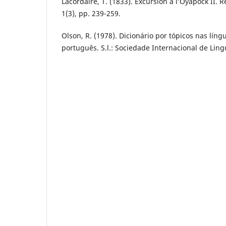
Lacordaire, T. (1833). Excursion à l’Oyapock II.
1(3), pp. 239-259.
Olson, R. (1978). Dicionário por tópicos nas líng
português. S.l.: Sociedade Internacional de Lingu