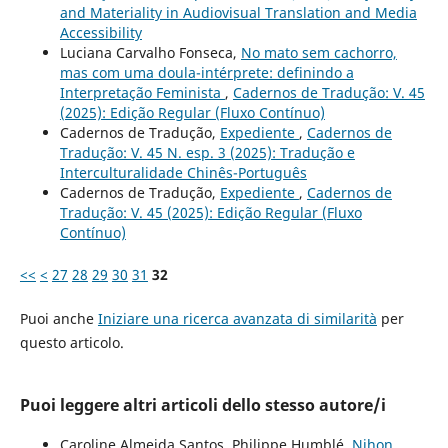
and Materiality in Audiovisual Translation and Media
Accessibility
Luciana Carvalho Fonseca,
No mato sem cachorro,
mas com uma doula-intérprete: definindo a
Interpretação Feminista
,
Cadernos de Tradução: V. 45
(2025): Edição Regular (Fluxo Contínuo)
Cadernos de Tradução,
Expediente
,
Cadernos de
Tradução: V. 45 N. esp. 3 (2025): Tradução e
Interculturalidade Chinês-Português
Cadernos de Tradução,
Expediente
,
Cadernos de
Tradução: V. 45 (2025): Edição Regular (Fluxo
Contínuo)
<<
<
27
28
29
30
31
32
Puoi anche
Iniziare una ricerca avanzata di similarità
per
questo articolo.
Puoi leggere altri articoli dello stesso autore/i
Caroline Almeida Santos, Philippe Humblé,
Nihon