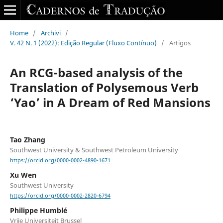
Home
/
Archivi
/
V. 42 N. 1 (2022): Edição Regular (Fluxo Contínuo)
/
Artigos
An RCG-based analysis of the
Translation of Polysemous Verb
‘Yao’ in A Dream of Red Mansions
Tao Zhang
Southwest University & Southwest Petroleum University
https://orcid.org/0000-0002-4890-1671
Xu Wen
Southwest University
https://orcid.org/0000-0002-2820-6794
Philippe Humblé
Vrije Universiteit Brussel