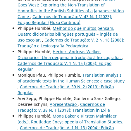
Goes West: Exploring the Non-Translation of
Honorifics in the English Subtitles of a Japanese Video
Game
,
Cadernos de Tradução: V. 43 N. 1 (2023):
Edição Regular (Fluxo Contínuo)
Philippe Humblé,
Melhor do que muitos pensam.
Quatro dicionários bilíngües português – inglês de
uso escolar.
,
Cadernos de Tradução: V. 2 N. 18 (2006):
Tradução e Lexicografia Pedagógica
Philippe Humblé,
Herbert Andreas Welker.
Dicionários. Uma pequena introdução à lexicografia.
,
Cadernos de Tradução: V. 1 N. 15 (2005): Edição
Regular
Monique Pfau, Philippe Humble,
Translation analysis
of academic texts in the Human Sciences: a case study
,
Cadernos de Tradução: V. 39 N. 2 (2019): Edição
Regular
Arvi Sepp, Philippe Humblé, Guillermo Sanz Gallego,
Désirée Schyns,
Apresentação
,
Cadernos de
Tradução: V. 38 N. 1 (2018): Translation in Exile
Philippe Humblé,
Mona Baker e Kirsten Malmklaer
(eds.). Routledge Encyclopedia of Translation Studies.
,
Cadernos de Tradução: V. 1 N. 13 (2004): Edição