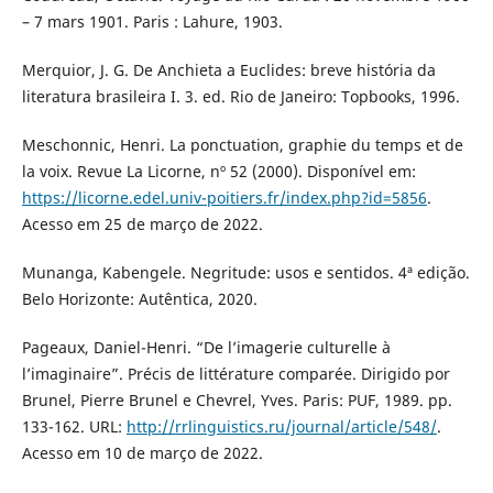
– 7 mars 1901. Paris : Lahure, 1903.
Merquior, J. G. De Anchieta a Euclides: breve história da
literatura brasileira I. 3. ed. Rio de Janeiro: Topbooks, 1996.
Meschonnic, Henri. La ponctuation, graphie du temps et de
la voix. Revue La Licorne, nº 52 (2000). Disponível em:
https://licorne.edel.univ-poitiers.fr/index.php?id=5856
.
Acesso em 25 de março de 2022.
Munanga, Kabengele. Negritude: usos e sentidos. 4ª edição.
Belo Horizonte: Autêntica, 2020.
Pageaux, Daniel-Henri. “De l’imagerie culturelle à
l’imaginaire”. Précis de littérature comparée. Dirigido por
Brunel, Pierre Brunel e Chevrel, Yves. Paris: PUF, 1989. pp.
133-162. URL:
http://rrlinguistics.ru/journal/article/548/
.
Acesso em 10 de março de 2022.