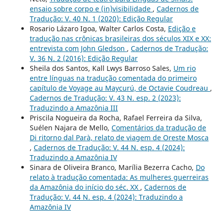
ensaio sobre corpo e (in)visibilidade
,
Cadernos de
Tradução: V. 40 N. 1 (2020): Edição Regular
Rosario Lázaro Igoa, Walter Carlos Costa,
Edição e
tradução nas crônicas brasileiras dos séculos XIX e XX:
entrevista com John Gledson
,
Cadernos de Tradução:
V. 36 N. 2 (2016): Edição Regular
Sheila dos Santos, Kall Lwys Barroso Sales,
Um rio
entre línguas na tradução comentada do primeiro
capítulo de Voyage au Maycurú, de Octavie Coudreau
,
Cadernos de Tradução: V. 43 N. esp. 2 (2023):
Traduzindo a Amazônia III
Priscila Nogueira da Rocha, Rafael Ferreira da Silva,
Suélen Najara de Mello,
Comentários da tradução de
Di ritorno dal Parà, relato de viagem de Oreste Mosca
,
Cadernos de Tradução: V. 44 N. esp. 4 (2024):
Traduzindo a Amazônia IV
Sinara de Oliveira Branco, Marília Bezerra Cacho,
Do
relato à tradução comentada: As mulheres guerreiras
da Amazônia do início do séc. XX
,
Cadernos de
Tradução: V. 44 N. esp. 4 (2024): Traduzindo a
Amazônia IV