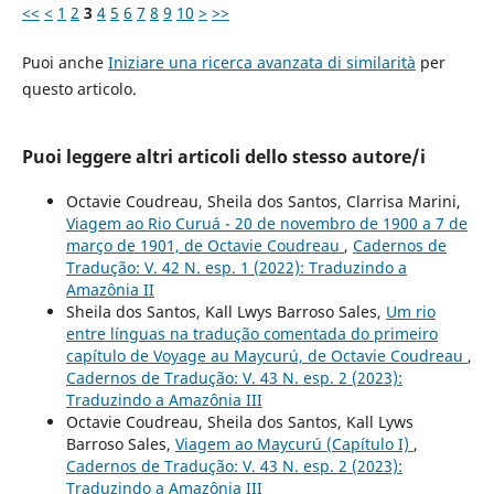
<<
<
1
2
3
4
5
6
7
8
9
10
>
>>
Puoi anche
Iniziare una ricerca avanzata di similarità
per
questo articolo.
Puoi leggere altri articoli dello stesso autore/i
Octavie Coudreau, Sheila dos Santos, Clarrisa Marini,
Viagem ao Rio Curuá - 20 de novembro de 1900 a 7 de
março de 1901, de Octavie Coudreau
,
Cadernos de
Tradução: V. 42 N. esp. 1 (2022): Traduzindo a
Amazônia II
Sheila dos Santos, Kall Lwys Barroso Sales,
Um rio
entre línguas na tradução comentada do primeiro
capítulo de Voyage au Maycurú, de Octavie Coudreau
,
Cadernos de Tradução: V. 43 N. esp. 2 (2023):
Traduzindo a Amazônia III
Octavie Coudreau, Sheila dos Santos, Kall Lyws
Barroso Sales,
Viagem ao Maycurú (Capítulo I)
,
Cadernos de Tradução: V. 43 N. esp. 2 (2023):
Traduzindo a Amazônia III