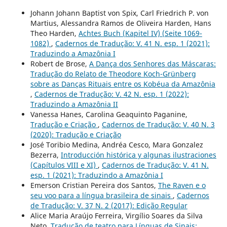
Johann Johann Baptist von Spix, Carl Friedrich P. von
Martius, Alessandra Ramos de Oliveira Harden, Hans
Theo Harden,
Achtes Buch (Kapitel IV) (Seite 1069-
1082)
,
Cadernos de Tradução: V. 41 N. esp. 1 (2021):
Traduzindo a Amazônia I
Robert de Brose,
A Dança dos Senhores das Máscaras:
Tradução do Relato de Theodore Koch-Grünberg
sobre as Danças Rituais entre os Kobéua da Amazônia
,
Cadernos de Tradução: V. 42 N. esp. 1 (2022):
Traduzindo a Amazônia II
Vanessa Hanes, Carolina Geaquinto Paganine,
Tradução e Criação
,
Cadernos de Tradução: V. 40 N. 3
(2020): Tradução e Criação
José Toribio Medina, Andréa Cesco, Mara Gonzalez
Bezerra,
Introducción histórica y algunas ilustraciones
(Capítulos VIII e XI)
,
Cadernos de Tradução: V. 41 N.
esp. 1 (2021): Traduzindo a Amazônia I
Emerson Cristian Pereira dos Santos,
The Raven e o
seu voo para a língua brasileira de sinais
,
Cadernos
de Tradução: V. 37 N. 2 (2017): Edição Regular
Alice Maria Araújo Ferreira, Virgílio Soares da Silva
Neto,
Tradução de teatro para Línguas de Sinais: