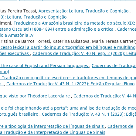
itas Pereira Toassi,
Apresentação: Leitura, Tradução e Cognição
,
20): Leitura, Tradução e Cognição
Simoni,
Traduzindo a Amazônia brasileira da metade do século XIX:
etano Osculati (1808-1894) entre a admiração e a crítica
,
Cadernos
ndo a Amazônia IV
istina de Barros Torresi, Katerina Lukasova, Maria Teresa Carther
cesso lexical a partir do input ortográfico em bilíngues e multilín
ções executivas
,
Cadernos de Tradução: V. 40 N. esp. 2 (2020): Leitu
: the case of English and Persian languages
,
Cadernos de Tradução
ínuo)
o. Tradução como política: escritores e tradutores em tempos de gu
p.
,
Cadernos de Tradução: V. 43 N. 1 (2023): Edição Regular (Fluxo
que visto por Théodore Lacordaire
,
Cadernos de Tradução: V. 44 N
 ele foi chapinhando até a porta": uma análise de tradução de mo
ortuguês brasileiro
,
Cadernos de Tradução: V. 43 N. 1 (2023): Ediç
re a tipologia da interpretação de línguas de sinais
,
Cadernos de
da Tradução e da Interpretação de Línguas de Sinais