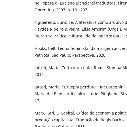
nell’opera di Luciano Bianciardi traduttore. Firen
Fiorentina, 2007. p. 191-207.
Figueiredo, Eurídice. A literatura como arquivo d
Haydée Ribeiro & Vieira, Elisa Amorim (Orgs.). 
literatura, crítica, cultura. Rio de Janeiro: Batel,
Hooks, bell. Teoria feminista: da margem ao cen
Patriota. São Paulo: Perspectiva, 2020.
Jatosti, Maria. Tutto d'un fiato. Roma: Stampa Al
2012.
Jatosti, Maria. “L’utopia perduta”. In: Baraghini, 
Maria del Bianciardi e altre storie. Pitigliano: St
27.
Marx, Karl. O Capital. Crítica da economia políti
produção capitalista. Tradução de Regis Barbosa 
Paulo: Nova Cultural, 1986.