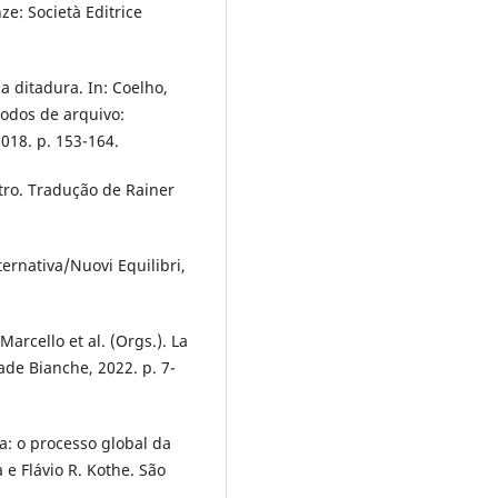
ze: Società Editrice
a ditadura. In: Coelho,
Modos de arquivo:
 2018. p. 153-164.
tro. Tradução de Rainer
ternativa/Nuovi Equilibri,
Marcello et al. (Orgs.). La
rade Bianche, 2022. p. 7-
ca: o processo global da
e Flávio R. Kothe. São