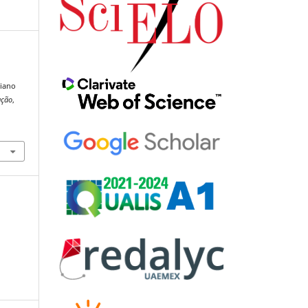
ciano
ução
,