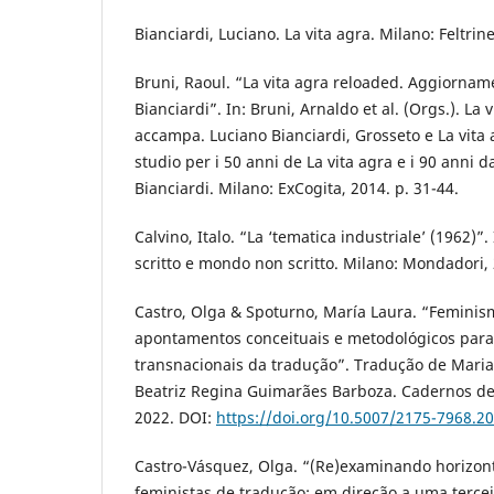
Bianciardi, Luciano. La vita agra. Milano: Feltrine
Bruni, Raoul. “La vita agra reloaded. Aggiorname
Bianciardi”. In: Bruni, Arnaldo et al. (Orgs.). La
accampa. Luciano Bianciardi, Grosseto e La vita 
studio per i 50 anni de La vita agra e i 90 anni d
Bianciardi. Milano: ExCogita, 2014. p. 31-44.
Calvino, Italo. “La ‘tematica industriale’ (1962)”.
scritto e mondo non scritto. Milano: Mondadori, 
Castro, Olga & Spoturno, María Laura. “Feminis
apontamentos conceituais e metodológicos para
transnacionais da tradução”. Tradução de Maria
Beatriz Regina Guimarães Barboza. Cadernos de 
2022. DOI:
https://doi.org/10.5007/2175-7968.2
Castro-Vásquez, Olga. “(Re)examinando horizon
feministas de tradução: em direção a uma terce