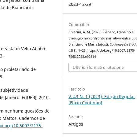
a de Jatosti como uma
2023-12-29
ida de Bianciardi.
Come citare
Chiarini, A. M. (2023). Gênero, trabalho e
tradução no confronto narrativo entre Lu
Bianciardi e Maria Jatosti.
Cadernos De Trad
tervista di Velio Abati e
43
(1), 1–23. https://doi.org/10.5007/2175-
3.
7968.2023.e92614
Ulteriori formati di citazione
vo proletariado de
8.
Fascicolo
 subjetividade
V. 43 N. 1 (2023): Edição Regular
e Janeiro: EdUERJ, 2010.
(Fluxo Contínuo)
em nenhum: questões de
Sezione
o Mattos. Cadernos de
Artigos
doi.org/10.5007/2175-