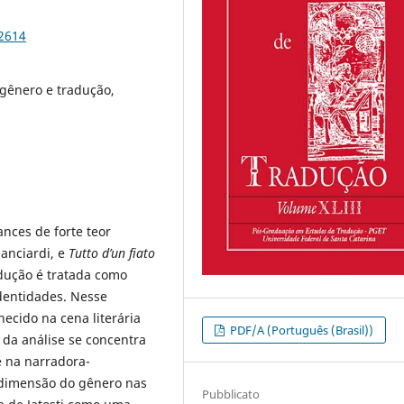
92614
, gênero e tradução,
nces de forte teor
ianciardi, e
Tutto d’un fiato
adução é tratada como
identidades. Nesse
ecido na cena literária
PDF/A (Português (Brasil))
 da análise se concentra
 na narradora-
dimensão do gênero nas
Pubblicato