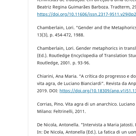
Beatriz Regina Guimarães Barboza. Tradterm, 29,
https://doi.org/10.11606/issn.2317-9511.v29i0p
Chamberlain, Lori. “Gender and the Metaphorics 
13(3), p. 454-472, 1988.
Chamberlain, Lori. Gender metaphorics in transl
(Ed.). Routledge Encyclopedia of Translation Stu
Routledge, 2001. p. 93-96.
Chiarini, Ana Maria. “A crítica do progresso e d
vita agra, de Luciano Bianciardi”. Revista da Anpo
2019. DOI:
https://doi.org/10.18309/anp.v1i51.1
Corrias, Pino. Vita agra di un anarchico. Luciano
Milano: Feltrinelli, 2011.
De Nicola, Antonella. "Intervista a Maria Jatosti
In: De Nicola, Antonella (Ed.). La fatica di un u