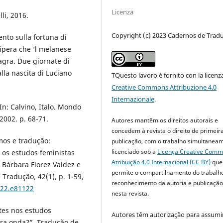
Licenza
lli, 2016.
Copyright (c) 2023 Cadernos de Trad
nto sulla fortuna di
 vipera che ‘l melanese
agra. Due giornate di
alla nascita di Luciano
TQuesto lavoro è fornito con la licenz
Creative Commons Attribuzione 4.0
Internazionale
.
 In: Calvino, Italo. Mondo
2002. p. 68-71.
Autores mantêm os direitos autorais e
concedem à revista o direito de primeir
mos e tradução:
publicação, com o trabalho simultanea
licenciado sob a
Licença Creative Com
 os estudos feministas
Atribuição 4.0 Internacional (CC BY)
que
 Bárbara Florez Valdez e
permite o compartilhamento do trabalh
Tradução, 42(1), p. 1-59,
reconhecimento da autoria e publicação 
022.e81122
nesta revista.
tes nos estudos
Autores têm autorização para assumi
ira onda?”. Tradução de