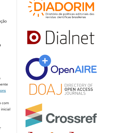
ução
a
a
mente
mons
o com
inicial
r