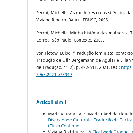
Perrot, Michelle. As mulheres ou os silêncios da
Viviane Ribeiro. Bauru: EDUSC, 2005.
Perrot, Michelle. Minha história das mulheres. 
Correa. São Paulo: Contexto, 2007.
Von Flotow, Luise. “Tradução feminista: contextos
Tradução de Ofir Bergemann de Aguiar e Lilian 
de Tradução, 41(2), p. 492-511, 2021. DOI:
https
7968.2021.e75949
Articoli simili
Maria Vittoria Calvi, Maria Cândida Figue
Diversidade Cultural e Tradução de Textos
(Fluxo Contínuo)
Viviana Rodríguez,
"A Clockwork Orange" 