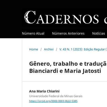
Número Atual
Números Anteriores
Notícias
Home
/
Archivi
/
V. 43 N. 1 (2023): Edição Regular
Gênero, trabalho e traduçã
Bianciardi e Maria Jatosti
Ana Maria Chiarini
Universidade Federal de Minas Gerais
https://orcid.org/0000-0003-0622-5385