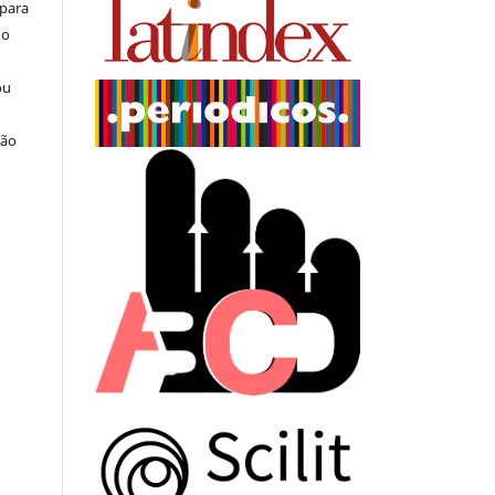
 para
do
ou
ção