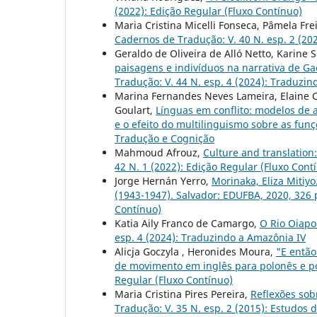
(2022): Edição Regular (Fluxo Contínuo)
Maria Cristina Micelli Fonseca, Pâmela Fre
Cadernos de Tradução: V. 40 N. esp. 2 (20
Geraldo de Oliveira de Alló Netto, Karine 
paisagens e indivíduos na narrativa de Ga
Tradução: V. 44 N. esp. 4 (2024): Traduzi
Marina Fernandes Neves Lameira, Elaine Cr
Goulart,
Línguas em conflito: modelos de a
e o efeito do multilinguismo sobre as fun
Tradução e Cognição
Mahmoud Afrouz,
Culture and translation
42 N. 1 (2022): Edição Regular (Fluxo Cont
Jorge Hernán Yerro,
Morinaka, Eliza Mitiy
(1943-1947). Salvador: EDUFBA, 2020, 326 
Contínuo)
Katia Aily Franco de Camargo,
O Rio Oiapo
esp. 4 (2024): Traduzindo a Amazônia IV
Alicja Goczyla , Heronides Moura,
"E então
de movimento em inglês para polonês e p
Regular (Fluxo Contínuo)
Maria Cristina Pires Pereira,
Reflexões sob
Tradução: V. 35 N. esp. 2 (2015): Estudos 