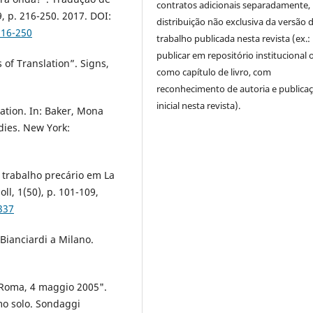
contratos adicionais separadamente,
 p. 216-250. 2017. DOI:
distribuição não exclusiva da versão 
216-250
trabalho publicada nesta revista (ex.:
publicar em repositório institucional 
of Translation”. Signs,
como capítulo de livro, com
reconhecimento de autoria e publica
inicial nesta revista).
ation. In: Baker, Mona
dies. New York:
o trabalho precário em La
ll, 1(50), p. 101-109,
337
 Bianciardi a Milano.
. Roma, 4 maggio 2005".
omo solo. Sondaggi