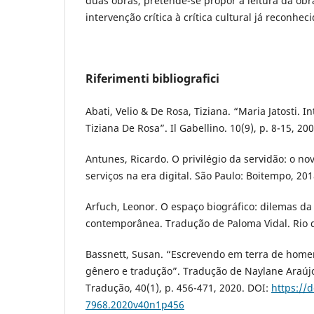
duas obras, pretende-se propor a leitura da obr
intervenção crítica à crítica cultural já reconhec
Riferimenti bibliografici
Abati, Velio & De Rosa, Tiziana. “Maria Jatosti. In
Tiziana De Rosa”. Il Gabellino. 10(9), p. 8-15, 200
Antunes, Ricardo. O privilégio da servidão: o no
serviços na era digital. São Paulo: Boitempo, 201
Arfuch, Leonor. O espaço biográfico: dilemas da
contemporânea. Tradução de Paloma Vidal. Rio d
Bassnett, Susan. “Escrevendo em terra de hom
gênero e tradução”. Tradução de Naylane Araúj
Tradução, 40(1), p. 456-471, 2020. DOI:
https://
7968.2020v40n1p456