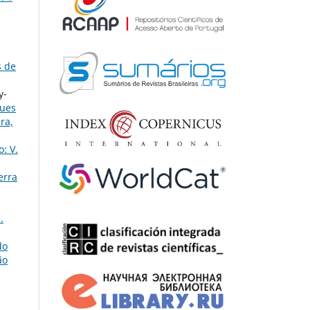
 de
y-
gues
ra,
: V.
erra
.
do
ão