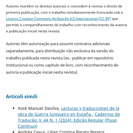
Autores mantêm os direitos autorais e concedem à revista o direito de
primeira publicação, com o trabalho simultaneamente licenciado sob a
Licença Creative Commons Atribuição 4.0 Internacional (CC BY)
que
permite o compartilhamento do trabalho com reconhecimento da autoria
e publicação inicial nesta revista.
Autores têm autorização para assumir contratos adicionais
separadamente, para distribuição não exclusiva da versão do
trabalho publicada nesta revista (ex.: publicar em repositório
institucional ou como capítulo de livro, com reconhecimento de
autoria e publicação inicial nesta revista).
Articoli simili
Xosé Manuel Dasilva,
Lecturas y traducciones de la
obra de Guerra Junqueiro en España
,
Cadernos de
Tradução: V. 44 N. 1 (2024): Edição Regular (Fluxo
Contínuo)
Andréa Cesco, Lilian Cristina Barata Pereira