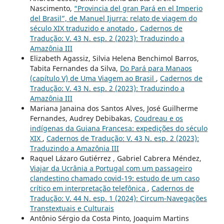
Nascimento,
“Provincia del gran Pará en el Imperio
del Brasil”, de Manuel Ijurra: relato de viagem do
século XIX traduzido e anotado
,
Cadernos de
Tradução: V. 43 N. esp. 2 (2023): Traduzindo a
Amazônia III
Elizabeth Agassiz, Silvia Helena Benchimol Barros,
Tabita Fernandes da Silva,
Do Pará para Manaos
(capítulo V) de Uma Viagem ao Brasil
,
Cadernos de
Tradução: V. 43 N. esp. 2 (2023): Traduzindo a
Amazônia III
Mariana Janaina dos Santos Alves, José Guilherme
Fernandes, Audrey Debibakas,
Coudreau e os
indígenas da Guiana Francesa: expedições do século
XIX
,
Cadernos de Tradução: V. 43 N. esp. 2 (2023):
Traduzindo a Amazônia III
Raquel Lázaro Gutiérrez , Gabriel Cabrera Méndez,
Viajar da Ucrânia a Portugal com um passageiro
clandestino chamado covid-19: estudo de um caso
crítico em interpretação telefônica
,
Cadernos de
Tradução: V. 44 N. esp. 1 (2024): Circum-Navegações
Transtextuais e Culturais
Antônio Sérgio da Costa Pinto, Joaquim Martins