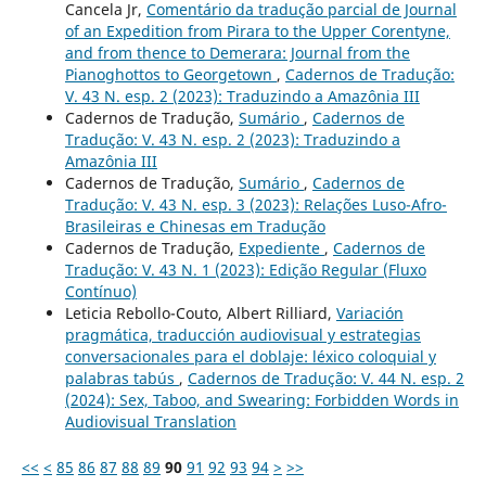
Cancela Jr,
Comentário da tradução parcial de Journal
of an Expedition from Pirara to the Upper Corentyne,
and from thence to Demerara: Journal from the
Pianoghottos to Georgetown
,
Cadernos de Tradução:
V. 43 N. esp. 2 (2023): Traduzindo a Amazônia III
Cadernos de Tradução,
Sumário
,
Cadernos de
Tradução: V. 43 N. esp. 2 (2023): Traduzindo a
Amazônia III
Cadernos de Tradução,
Sumário
,
Cadernos de
Tradução: V. 43 N. esp. 3 (2023): Relações Luso-Afro-
Brasileiras e Chinesas em Tradução
Cadernos de Tradução,
Expediente
,
Cadernos de
Tradução: V. 43 N. 1 (2023): Edição Regular (Fluxo
Contínuo)
Leticia Rebollo-Couto, Albert Rilliard,
Variación
pragmática, traducción audiovisual y estrategias
conversacionales para el doblaje: léxico coloquial y
palabras tabús
,
Cadernos de Tradução: V. 44 N. esp. 2
(2024): Sex, Taboo, and Swearing: Forbidden Words in
Audiovisual Translation
<<
<
85
86
87
88
89
90
91
92
93
94
>
>>