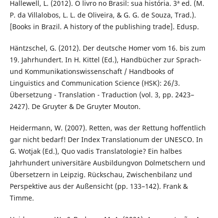
Hallewell, L. (2012). O livro no Brasil: sua história. 3ª ed. (M.
P. da Villalobos, L. L. de Oliveira, & G. G. de Souza, Trad.).
[Books in Brazil. A history of the publishing trade]. Edusp.
Häntzschel, G. (2012). Der deutsche Homer vom 16. bis zum
19. Jahrhundert. In H. Kittel (Ed.), Handbücher zur Sprach-
und Kommunikationswissenschaft / Handbooks of
Linguistics and Communication Science (HSK): 26/3.
Übersetzung - Translation - Traduction (vol. 3, pp. 2423–
2427). De Gruyter & De Gruyter Mouton.
Heidermann, W. (2007). Retten, was der Rettung hoffentlich
gar nicht bedarf! Der Index Translationum der UNESCO. In
G. Wotjak (Ed.), Quo vadis Translatologie? Ein halbes
Jahrhundert universitäre Ausbildungvon Dolmetschern und
Übersetzern in Leipzig. Rückschau, Zwischenbilanz und
Perspektive aus der Außensicht (pp. 133–142). Frank &
Timme.