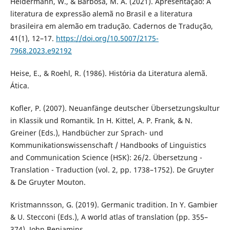
Heidermann, W., & Barbosa, M. A. (2021). Apresentação: A
literatura de expressão alemã no Brasil e a literatura
brasileira em alemão em tradução. Cadernos de Tradução,
41(1), 12–17.
https://doi.org/10.5007/2175-
7968.2023.e92192
Heise, E., & Roehl, R. (1986). História da Literatura alemã.
Ática.
Kofler, P. (2007). Neuanfänge deutscher Übersetzungskultur
in Klassik und Romantik. In H. Kittel, A. P. Frank, & N.
Greiner (Eds.), Handbücher zur Sprach- und
Kommunikationswissenschaft / Handbooks of Linguistics
and Communication Science (HSK): 26/2. Übersetzung -
Translation - Traduction (vol. 2, pp. 1738–1752). De Gruyter
& De Gruyter Mouton.
Kristmannsson, G. (2019). Germanic tradition. In Y. Gambier
& U. Stecconi (Eds.), A world atlas of translation (pp. 355–
374). John Benjamins.