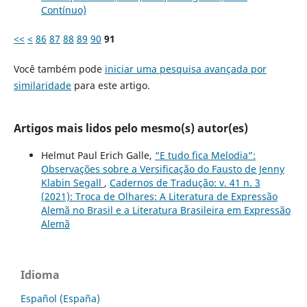
Contínuo)
<<
<
86
87
88
89
90
91
Você também pode
iniciar uma pesquisa avançada por
similaridade
para este artigo.
Artigos mais lidos pelo mesmo(s) autor(es)
Helmut Paul Erich Galle,
“E tudo fica Melodia”:
Observações sobre a Versificação do Fausto de Jenny
Klabin Segall
,
Cadernos de Tradução: v. 41 n. 3
(2021): Troca de Olhares: A Literatura de Expressão
Alemã no Brasil e a Literatura Brasileira em Expressão
Alemã
Idioma
Español (España)