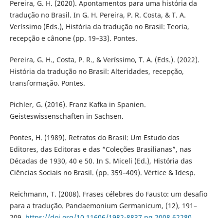
Pereira, G. H. (2020). Apontamentos para uma história da
tradução no Brasil. In G. H. Pereira, P. R. Costa, & T. A.
Veríssimo (Eds.), História da tradução no Brasil: Teoria,
recepção e cânone (pp. 19–33). Pontes.
Pereira, G. H., Costa, P. R., & Veríssimo, T. A. (Eds.). (2022).
História da tradução no Brasil: Alteridades, recepção,
transformação. Pontes.
Pichler, G. (2016). Franz Kafka in Spanien.
Geisteswissenschaften in Sachsen.
Pontes, H. (1989). Retratos do Brasil: Um Estudo dos
Editores, das Editoras e das “Coleções Brasilianas”, nas
Décadas de 1930, 40 e 50. In S. Miceli (Ed.), História das
Ciências Sociais no Brasil. (pp. 359–409). Vértice & Idesp.
Reichmann, T. (2008). Frases célebres do Fausto: um desafio
para a tradução. Pandaemonium Germanicum, (12), 191–
209.
https://doi.org/10.11606/1982-8837.pg.2008.62280