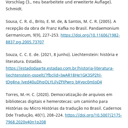
Vorschlag (3., neu bearbeitete und erweiterte Auflage).
Schmidt.
Sousa, C. R. d., Brito, E. M. de, & Santos, M. C. R. (2005). A
recepção da obra de Franz Kafka no Brasil. Pandaemonium
Germanicum, 9(9), 227–253.
https://doi.org/10.11606/1982-
8837.pg.2005.73707
Souza, C. C. E. de. (2021, 8 junho). Liechtenstein: história e
literatura. Estadão.
https://estadodaarte.estadao.com.br/historia-literatura-
liechtenstein-ospelt/?fbclid=IwAR18He1GK3SP2hl-
tDg8na_lved40uDhqOLYLjIyZFtPwro_bKypc0mIoD4
Torres, M.‑H. C. (2020). Democratização de arquivos em
bibliotecas digitais e hemerotecas: um caminho para
Histórias ou Micro Histórias da tradução no Brasil. Cadernos
Dde Tradução, 40(1), 208–224.
https://doi.org/10.5007/2175-
7968.2020v40n1p208