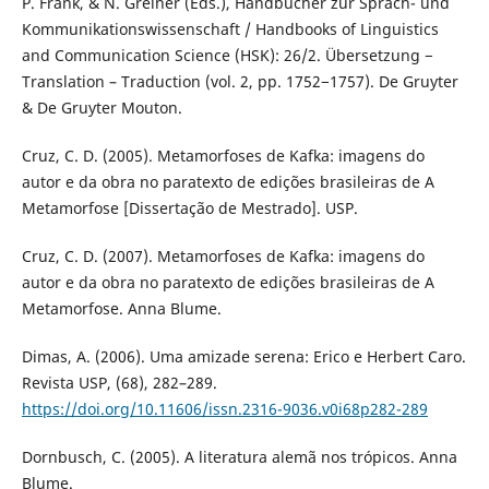
P. Frank, & N. Greiner (Eds.), Handbücher zur Sprach- und
Kommunikationswissenschaft / Handbooks of Linguistics
and Communication Science (HSK): 26/2. Übersetzung −
Translation – Traduction (vol. 2, pp. 1752−1757). De Gruyter
& De Gruyter Mouton.
Cruz, C. D. (2005). Metamorfoses de Kafka: imagens do
autor e da obra no paratexto de edições brasileiras de A
Metamorfose [Dissertação de Mestrado]. USP.
Cruz, C. D. (2007). Metamorfoses de Kafka: imagens do
autor e da obra no paratexto de edições brasileiras de A
Metamorfose. Anna Blume.
Dimas, A. (2006). Uma amizade serena: Erico e Herbert Caro.
Revista USP, (68), 282–289.
https://doi.org/10.11606/issn.2316-9036.v0i68p282-289
Dornbusch, C. (2005). A literatura alemã nos trópicos. Anna
Blume.