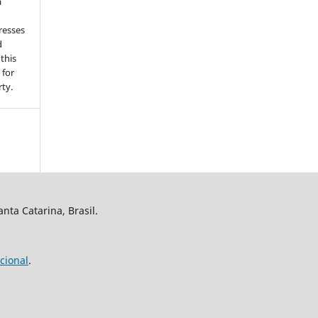
a
resses
d
 this
 for
ty.
nta Catarina, Brasil.
cional
.