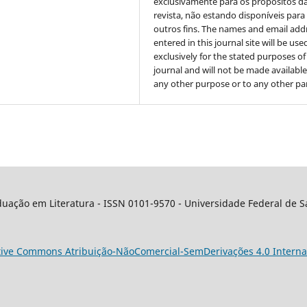
exclusivamente para os propósitos d
revista, não estando disponíveis para
outros fins. The names and email add
entered in this journal site will be use
exclusively for the stated purposes of
journal and will not be made available
any other purpose or to any other par
ação em Literatura - ISSN 0101-9570 - Universidade Federal de Sa
tive Commons Atribuição-NãoComercial-SemDerivações 4.0 Interna