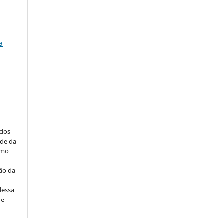
a
ados
ade da
smo
ção da
dessa
 e-