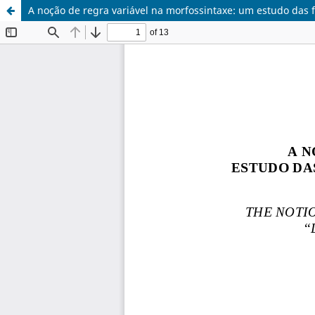
A noção de regra variável na morfossintaxe: um estudo das 