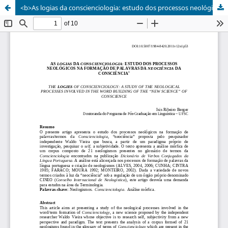
<b>As logias da conscienciologia: estudo dos processos neológicos na formação de palavras da neociência da consciência