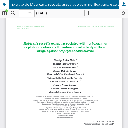
Extrato de Matricaria recutita associado com norfloxacina e cefalexina aumenta a atividade antimicrobiana destes medicamentos contra Staphylococcus aureus