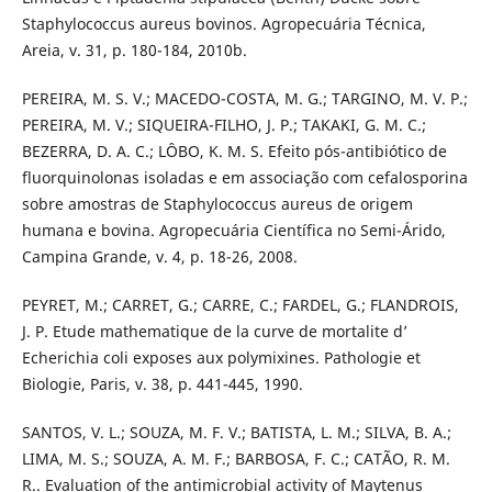
Staphylococcus aureus bovinos. Agropecuária Técnica,
Areia, v. 31, p. 180-184, 2010b.
PEREIRA, M. S. V.; MACEDO-COSTA, M. G.; TARGINO, M. V. P.;
PEREIRA, M. V.; SIQUEIRA-FILHO, J. P.; TAKAKI, G. M. C.;
BEZERRA, D. A. C.; LÔBO, K. M. S. Efeito pós-antibiótico de
fluorquinolonas isoladas e em associação com cefalosporina
sobre amostras de Staphylococcus aureus de origem
humana e bovina. Agropecuária Científica no Semi-Árido,
Campina Grande, v. 4, p. 18-26, 2008.
PEYRET, M.; CARRET, G.; CARRE, C.; FARDEL, G.; FLANDROIS,
J. P. Etude mathematique de la curve de mortalite d’
Echerichia coli exposes aux polymixines. Pathologie et
Biologie, Paris, v. 38, p. 441-445, 1990.
SANTOS, V. L.; SOUZA, M. F. V.; BATISTA, L. M.; SILVA, B. A.;
LIMA, M. S.; SOUZA, A. M. F.; BARBOSA, F. C.; CATÃO, R. M.
R.. Evaluation of the antimicrobial activity of Maytenus