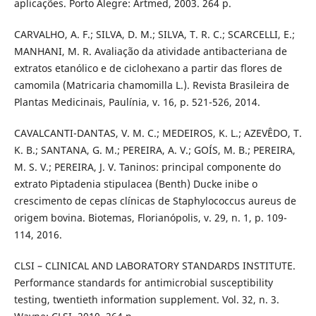
aplicações. Porto Alegre: Artmed, 2003. 264 p.
CARVALHO, A. F.; SILVA, D. M.; SILVA, T. R. C.; SCARCELLI, E.;
MANHANI, M. R. Avaliação da atividade antibacteriana de
extratos etanólico e de ciclohexano a partir das flores de
camomila (Matricaria chamomilla L.). Revista Brasileira de
Plantas Medicinais, Paulínia, v. 16, p. 521-526, 2014.
CAVALCANTI-DANTAS, V. M. C.; MEDEIROS, K. L.; AZEVÊDO, T.
K. B.; SANTANA, G. M.; PEREIRA, A. V.; GOÍS, M. B.; PEREIRA,
M. S. V.; PEREIRA, J. V. Taninos: principal componente do
extrato Piptadenia stipulacea (Benth) Ducke inibe o
crescimento de cepas clínicas de Staphylococcus aureus de
origem bovina. Biotemas, Florianópolis, v. 29, n. 1, p. 109-
114, 2016.
CLSI – CLINICAL AND LABORATORY STANDARDS INSTITUTE.
Performance standards for antimicrobial susceptibility
testing, twentieth information supplement. Vol. 32, n. 3.