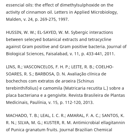
essencial oils: the effect of dimethylsulphoxide on the
activity of cinnamon oil. Letters in Applied Microbiology,
Malden, v. 24, p. 269-275, 1997.
HUSSIN, W. W.; EL-SAYED, W. M. Sybergic interactions
between selecyed botanical extracts and tetracycline
against Gram positive and Gram positive bacteria. Journal of
Biological Sciences, Faisalabad, v. 11, p. 433-441, 2011.
LINS, R.; VASCONCELOS, F. H. P.; LEITE, R. B.; COELHO-
SOARES, R. S.; BARBOSA, D. N. Avaliação clínica de
bochechos com extratos de aroeira (Schinus
terebinthifolius) e camomila (Matricaria recutita L.) sobre a
placa bacteriana e a gengivite. Revista Brasileira de Plantas
Medicinais, Paulínia, v. 15, p. 112-120, 2013.
MACHADO, T. B.; LEAL, I. C. R.; AMARAL, F. A. C.; SANTOS, K.
R. N.; SILVA, M. G.; KUSTER, R. M. Antimicrobial ellagitannin
of Punica granatum fruits. Journal Brazilian Chemical