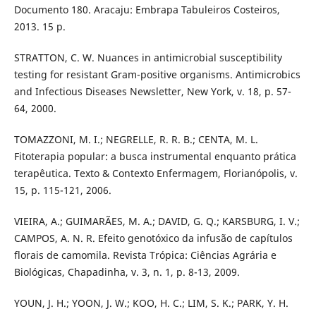
Documento 180. Aracaju: Embrapa Tabuleiros Costeiros,
2013. 15 p.
STRATTON, C. W. Nuances in antimicrobial susceptibility
testing for resistant Gram-positive organisms. Antimicrobics
and Infectious Diseases Newsletter, New York, v. 18, p. 57-
64, 2000.
TOMAZZONI, M. I.; NEGRELLE, R. R. B.; CENTA, M. L.
Fitoterapia popular: a busca instrumental enquanto prática
terapêutica. Texto & Contexto Enfermagem, Florianópolis, v.
15, p. 115-121, 2006.
VIEIRA, A.; GUIMARÃES, M. A.; DAVID, G. Q.; KARSBURG, I. V.;
CAMPOS, A. N. R. Efeito genotóxico da infusão de capítulos
florais de camomila. Revista Trópica: Ciências Agrária e
Biológicas, Chapadinha, v. 3, n. 1, p. 8-13, 2009.
YOUN, J. H.; YOON, J. W.; KOO, H. C.; LIM, S. K.; PARK, Y. H.