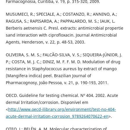
Farmacognosia, Curitiba, v. 19, p. 315-320, 2009.
MUSUMECI, R.; SPECIALE, A.; COSTANZO, R.; ANNINO, A.;
RAGUSA, S.; RAPISARDA, A.; PAPPALARDO, M. S.; IAUK, L.
Berberis aetnensis C. Presl. extracts: antimicrobial propertie
sand interaction with ciprofloxacin. Journal Antimicrobial
Agents, Henderson, v. 22, p. 48-53, 2003.
OLIVEIRA, S. M. S.; FALCÃO-SILVA, V. S.; SIQUEIRA-JÚNIOR, J.
P.; COSTA, M. J. C.; DINIZ, M. F. F. M. D. Modulation of drug
resistance in Staphylococcus aureus by extract of mango
(Mangifera indica) peel. Brazilian Journal of
Pharmacognosy, João Pessoa, v. 21, p. 190-193, 2011.
OECD. Guideline for testing chemical. Nº 404. 2002. Acute
dermal Irritation/corrosion. Disponível em
<
http://www.oecd-ilibrary.org/environment/test-no-404-
acute-dermal-irritation-corrosion_9789264070622-en
>.
OTEO, J.; BELÉN, A. M. Molecular characterization of