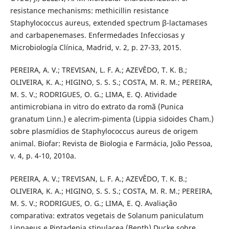
resistance mechanisms: methicillin resistance
Staphylococcus aureus, extended spectrum β-lactamases
and carbapenemases. Enfermedades Infecciosas y
Microbiología Clínica, Madrid, v. 2, p. 27-33, 2015.
PEREIRA, A. V.; TREVISAN, L. F. A.; AZEVÊDO, T. K. B.;
OLIVEIRA, K. A.; HIGINO, S. S. S.; COSTA, M. R. M.; PEREIRA,
M. S. V.; RODRIGUES, O. G.; LIMA, E. Q. Atividade
antimicrobiana in vitro do extrato da romã (Punica
granatum Linn.) e alecrim-pimenta (Lippia sidoides Cham.)
sobre plasmídios de Staphylococcus aureus de origem
animal. Biofar: Revista de Biologia e Farmácia, João Pessoa,
v. 4, p. 4-10, 2010a.
PEREIRA, A. V.; TREVISAN, L. F. A.; AZEVÊDO, T. K. B.;
OLIVEIRA, K. A.; HIGINO, S. S. S.; COSTA, M. R. M.; PEREIRA,
M. S. V.; RODRIGUES, O. G.; LIMA, E. Q. Avaliação
comparativa: extratos vegetais de Solanum paniculatum
Linnaeus e Piptadenia stipulacea (Benth) Ducke sobre