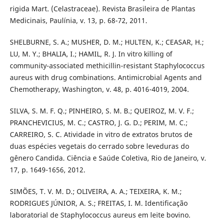
rigida Mart. (Celastraceae). Revista Brasileira de Plantas
Medicinais, Paulínia, v. 13, p. 68-72, 2011.
SHELBURNE, S. A.; MUSHER, D. M.; HULTEN, K.; CEASAR, H.;
LU, M. Y.; BHALIA, I.; HAMIL, R. J. In vitro killing of
community-associated methicillin-resistant Staphylococcus
aureus with drug combinations. Antimicrobial Agents and
Chemotherapy, Washington, v. 48, p. 4016-4019, 2004.
SILVA, S. M. F. Q.; PINHEIRO, S. M. B.; QUEIROZ, M. V. F.;
PRANCHEVICIUS, M. C.; CASTRO, J. G. D.; PERIM, M. C.;
CARREIRO, S. C. Atividade in vitro de extratos brutos de
duas espécies vegetais do cerrado sobre leveduras do
gênero Candida. Ciência e Saúde Coletiva, Rio de Janeiro, v.
17, p. 1649-1656, 2012.
SIMÕES, T. V. M. D.; OLIVEIRA, A. A.; TEIXEIRA, K. M.;
RODRIGUES JÚNIOR, A. S.; FREITAS, I. M. Identificação
laboratorial de Staphylococcus aureus em leite bovino.