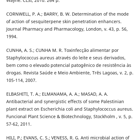
Wayne: CLSI, 2010. 264 p.
CORNWELL, P. A.; BARRY, B. W. Determination of the mode
of action of sesquiterpene skin penetration enhancers.
Journal Pharmacy and Pharmacology, London, v. 43, p. 56,
1994.
CUNHA, A. S.; CUNHA M. R. Toxinfecção alimentar por
Staphylococcus aureus através do leite e seus derivados,
bem como o elevado potencial patogênico de resistência às
drogas. Revista Saúde e Meio Ambiente, Três Lagoas, v. 2, p.
105-114, 2007.
ELBASHITI, T. A.; ELMANAMA, A. A.; MASAD, A. A.
Antibacterial and synergistic effects of some Palestinian
plant extract on Escherichia coli and Staphylococcus aureus.
Funcional Plant Science & Biotechnology, Stockholm , v. 5, p.
57-62, 2011.
HILI, P.; EVANS, C. S.; VENESS, R. G. Anti microbial action of