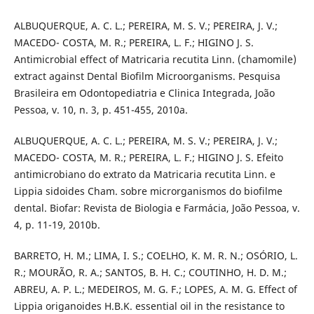
ALBUQUERQUE, A. C. L.; PEREIRA, M. S. V.; PEREIRA, J. V.;
MACEDO- COSTA, M. R.; PEREIRA, L. F.; HIGINO J. S.
Antimicrobial effect of Matricaria recutita Linn. (chamomile)
extract against Dental Biofilm Microorganisms. Pesquisa
Brasileira em Odontopediatria e Clinica Integrada, João
Pessoa, v. 10, n. 3, p. 451-455, 2010a.
ALBUQUERQUE, A. C. L.; PEREIRA, M. S. V.; PEREIRA, J. V.;
MACEDO- COSTA, M. R.; PEREIRA, L. F.; HIGINO J. S. Efeito
antimicrobiano do extrato da Matricaria recutita Linn. e
Lippia sidoides Cham. sobre microrganismos do biofilme
dental. Biofar: Revista de Biologia e Farmácia, João Pessoa, v.
4, p. 11-19, 2010b.
BARRETO, H. M.; LIMA, I. S.; COELHO, K. M. R. N.; OSÓRIO, L.
R.; MOURÃO, R. A.; SANTOS, B. H. C.; COUTINHO, H. D. M.;
ABREU, A. P. L.; MEDEIROS, M. G. F.; LOPES, A. M. G. Effect of
Lippia origanoides H.B.K. essential oil in the resistance to