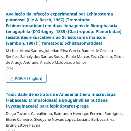
Avaliação da infecção experimental por Echinostoma
paraensei (Lie & Basch, 1967) (Trematoda:
Echinostomatidae) em duas linhagens de Biomphalaria
tenagophila (D’Orbigny, 1835) (Gastropoda: Planorbidae)
resistentes e suscetíveis ao Schistosoma mansoni
(Sambon, 1907) (Trematoda: Schistosomatidae)
Michele Maria Santos, Juberlan Silva Garcia, Raquel de Oliveira
Simões, Samaly dos Santos Souza, Paulo Marcos Zech Coelho, Zilton
de Araújo Andrade, Arnaldo Maldonado Júnior
7-14
PDF/A (English)
Toxicidade de extratos de Anadenanthera macrocarpa
(Fabaceae: Mimosoideae) e Bougainvillea buttiana
(Nyctaginaceae) para lepidópteros-praga
Diego Tavares Carvalhinho, Raimundo Henrique Ferreira Rodrigues,
Eliane Carneiro, Gleidyane Novais Lopes, Luciana Barboza Silva,
Bruno Ettore Pavan
15-24