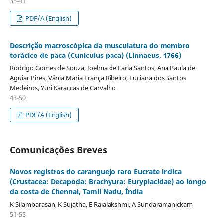
35-41
PDF/A (English)
Descrição macroscópica da musculatura do membro
torácico de paca (Cuniculus paca) (Linnaeus, 1766)
Rodrigo Gomes de Souza, Joelma de Faria Santos, Ana Paula de
Aguiar Pires, Vânia Maria França Ribeiro, Luciana dos Santos
Medeiros, Yuri Karaccas de Carvalho
43-50
PDF/A (English)
Comunicações Breves
Novos registros do caranguejo raro Eucrate indica
(Crustacea: Decapoda: Brachyura: Euryplacidae) ao longo
da costa de Chennai, Tamil Nadu, Índia
K Silambarasan, K Sujatha, E Rajalakshmi, A Sundaramanickam
51-55