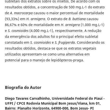
subletais dos extratos sobre os insetos. De acordo com os
resultados obtidos, a concentração de 500 mg.L-1 do extrato
de
A. macrocarpa
causou o maior percentual de mortalidade
(93,33%) em
H. armigera
. O extrato de
B. buttiana
causou
86,67% e 60% de mortalidade em
H. armigera
(1.000 mg.L-1)
e
S. cosmioides
(4.000 mg.L-1), respectivamente. A redução
da emergência dos adultos foi o principal efeito subletal
constatado em
S. cosmioides
e
S. frugiperda
. Considerando os
resultados obtidos, destaca-se que os extratos vegetais
utilizados apresentam-se como uma alternativa em
potencial para o manejo de lepidópteros-praga.
Biografia do Autor
Diego Tavares Carvalhinho,
Universidade Federal do Piauí -
UFPI / CPCE Rodovia Municipal Bom Jesus/Viana, km 01,
Bairro: Planalto Horizonte, 64900-000, Bom Jesus- PI