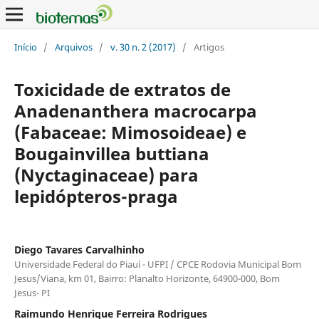
Início
/
Arquivos
/
v. 30 n. 2 (2017)
/
Artigos
Toxicidade de extratos de
Anadenanthera macrocarpa
(Fabaceae: Mimosoideae) e
Bougainvillea buttiana
(Nyctaginaceae) para
lepidópteros-praga
Diego Tavares Carvalhinho
Universidade Federal do Piauí - UFPI / CPCE Rodovia Municipal Bom
Jesus/Viana, km 01, Bairro: Planalto Horizonte, 64900-000, Bom
Jesus- PI
Raimundo Henrique Ferreira Rodrigues