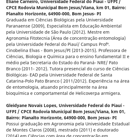
Eliane Carneiro,
Universidade Federal do Piauí - UFPI /
CPCE Rodovia Municipal Bom Jesus/Viana, km 01, Bairro:
Planalto Horizonte, 64900-000, Bom Jesus- PI
Graduada em Ciências Biológicas pela Universidade
Paranaense (2009), Especialista em Educação Ambiental
pela Universidade de São Paulo (2012). Mestre em
Agronomia Fitotecnia (Área de concentração entomologia)
pela Universidade Federal do Piauí/ Campus Profª.
Cinobelina Elvas - Bom Jesus/PI (2013-2015). Professora de
Ciências, Biologia e Química para o ensino fundamental II e
médio pela Secretaria do Estado do Paraná- NRE/ Pato
Branco (2011- 2012). Tutora presencial do curso de Ciências
Biológicas- EAD pela Universidade Federal de Santa
Catarina-Polo Pato Branco ( 2011/2012). Experiência na área
de entomologia, atuando principalmente na área
bioquímica e comportamental de Helicoverpa armigera.
Gleidyane Novais Lopes,
Universidade Federal do Piauí -
UFPI / CPCE Rodovia Municipal Bom Jesus/Viana, km 01,
Bairro: Planalto Horizonte, 64900-000, Bom Jesus- PI
Possui graduação em Agronomia pela Univesidade Estadual
de Montes Claros (2008), mestrado (2011) e doutorado
(2014) em Ciências com área de concentração em