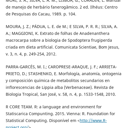
MORI, S. A.; SILVA, L. A. M.; LISBOA, G.; CORADIN, L. Manual
de manejo de herbário fanerogâmico. 2 ed. Ilhéus: Centro
de Pesquisas do Cacau, 1989. p. 104.
MOURA, J. Z.; PÁDUA, L. E. de M.; E SILVA, P. R. R.; SILVA, A.
A.; MAGGIONI, K. Extrato de folhas de Anadenanthera
macrocarpa sobre a biologia de Spodoptera frugiperda
criada em dieta artificial. Comunicata Scientiae, Bom Jesus,
v. 3, n. 4, p. 249-254, 2012.
PARRA-GARCÉS, M. I.; CAROPRESE-ARAQUE, J. F.; ARRIETA-
PRIETO, D.; STASHENKO, E. Morfología, anatomía, ontogenia
y composición química de metabolitos secundarios en
inflorescencias de Lippia alba (Verbenaceae). Revista de
Biologia Tropical, San José, v. 58, n. 4, p. 1533-1548, 2010.
R CORE TEAM. R: a language and environment for
Statiscarica Compunting. 2015. Vienna: R. Foundation for
Statistical Computing. Disponível em <
http://www.R-
project.org/
>.