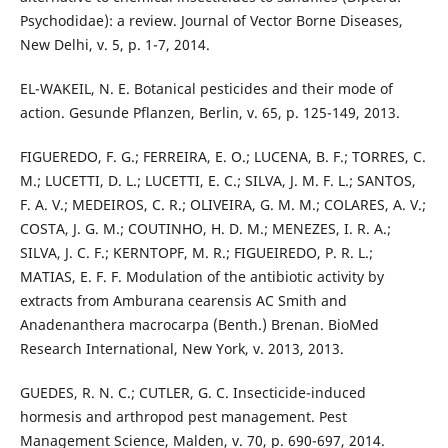
Psychodidae): a review. Journal of Vector Borne Diseases,
New Delhi, v. 5, p. 1-7, 2014.
EL-WAKEIL, N. E. Botanical pesticides and their mode of
action. Gesunde Pflanzen, Berlin, v. 65, p. 125-149, 2013.
FIGUEREDO, F. G.; FERREIRA, E. O.; LUCENA, B. F.; TORRES, C.
M.; LUCETTI, D. L.; LUCETTI, E. C.; SILVA, J. M. F. L.; SANTOS,
F. A. V.; MEDEIROS, C. R.; OLIVEIRA, G. M. M.; COLARES, A. V.;
COSTA, J. G. M.; COUTINHO, H. D. M.; MENEZES, I. R. A.;
SILVA, J. C. F.; KERNTOPF, M. R.; FIGUEIREDO, P. R. L.;
MATIAS, E. F. F. Modulation of the antibiotic activity by
extracts from Amburana cearensis AC Smith and
Anadenanthera macrocarpa (Benth.) Brenan. BioMed
Research International, New York, v. 2013, 2013.
GUEDES, R. N. C.; CUTLER, G. C. Insecticide-induced
hormesis and arthropod pest management. Pest
Management Science, Malden, v. 70, p. 690-697, 2014.