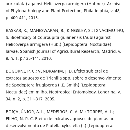
auriculata) against Helicoverpa armigera (Hubner). Archives
of Phytopathology and Plant Protection, Philadelphia, v. 48,
p. 400-411, 2015.
BASKAR, K.; MAHESWARAN, R.; KINGSLEY, S.; IGNACIMUTHU,
S. Bioefficacy of Couroupita guianensis (Aubl) against
Helicoverpa armigera (Hub.) (Lepidoptera: Noctuidae)
larvae. Spanish Journal of Agricultural Research, Madrid, v.
8, n. 1, p.135-141, 2010.
BOGORNI, P. C.; VENDRAMIM, J. D. Efeito subletal de
extratos aquosos de Trichilia spp. sobre o desenvolvimento
de Spodoptera frugiperda (J.E. Smith) (Lepidoptera:
Noctuidae) em milho. Neotropical Entomology, Londrina, v.
34, n. 2, p. 311-317, 2005.
BOIÇA JÚNIOR, A. L.; MEDEIROS, C. A. M.; TORRES, A. L.;
FILHO, N. R. C. Efeito de extratos aquosos de plantas no
desenvolvimento de Plutella xylostella (l.) (Lepidoptera: