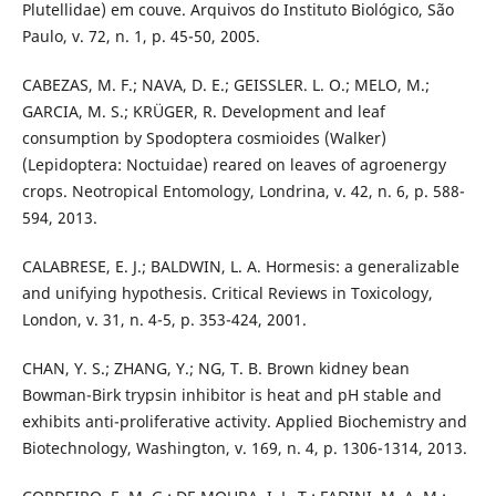
Plutellidae) em couve. Arquivos do Instituto Biológico, São
Paulo, v. 72, n. 1, p. 45-50, 2005.
CABEZAS, M. F.; NAVA, D. E.; GEISSLER. L. O.; MELO, M.;
GARCIA, M. S.; KRÜGER, R. Development and leaf
consumption by Spodoptera cosmioides (Walker)
(Lepidoptera: Noctuidae) reared on leaves of agroenergy
crops. Neotropical Entomology, Londrina, v. 42, n. 6, p. 588-
594, 2013.
CALABRESE, E. J.; BALDWIN, L. A. Hormesis: a generalizable
and unifying hypothesis. Critical Reviews in Toxicology,
London, v. 31, n. 4-5, p. 353-424, 2001.
CHAN, Y. S.; ZHANG, Y.; NG, T. B. Brown kidney bean
Bowman-Birk trypsin inhibitor is heat and pH stable and
exhibits anti-proliferative activity. Applied Biochemistry and
Biotechnology, Washington, v. 169, n. 4, p. 1306-1314, 2013.