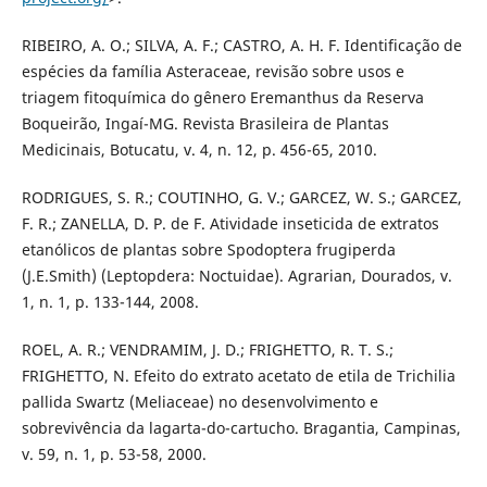
RIBEIRO, A. O.; SILVA, A. F.; CASTRO, A. H. F. Identificação de
espécies da família Asteraceae, revisão sobre usos e
triagem fitoquímica do gênero Eremanthus da Reserva
Boqueirão, Ingaí-MG. Revista Brasileira de Plantas
Medicinais, Botucatu, v. 4, n. 12, p. 456-65, 2010.
RODRIGUES, S. R.; COUTINHO, G. V.; GARCEZ, W. S.; GARCEZ,
F. R.; ZANELLA, D. P. de F. Atividade inseticida de extratos
etanólicos de plantas sobre Spodoptera frugiperda
(J.E.Smith) (Leptopdera: Noctuidae). Agrarian, Dourados, v.
1, n. 1, p. 133-144, 2008.
ROEL, A. R.; VENDRAMIM, J. D.; FRIGHETTO, R. T. S.;
FRIGHETTO, N. Efeito do extrato acetato de etila de Trichilia
pallida Swartz (Meliaceae) no desenvolvimento e
sobrevivência da lagarta-do-cartucho. Bragantia, Campinas,
v. 59, n. 1, p. 53-58, 2000.