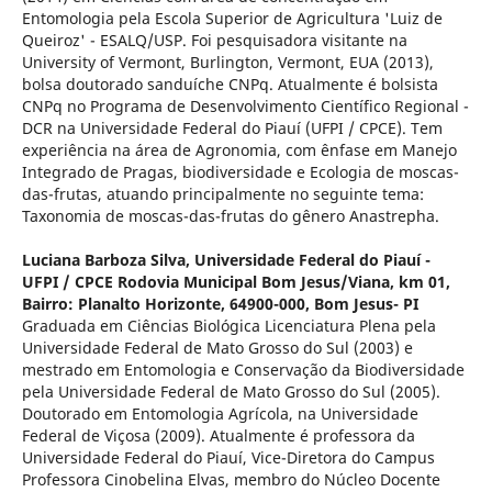
Entomologia pela Escola Superior de Agricultura 'Luiz de
Queiroz' - ESALQ/USP. Foi pesquisadora visitante na
University of Vermont, Burlington, Vermont, EUA (2013),
bolsa doutorado sanduíche CNPq. Atualmente é bolsista
CNPq no Programa de Desenvolvimento Científico Regional -
DCR na Universidade Federal do Piauí (UFPI / CPCE). Tem
experiência na área de Agronomia, com ênfase em Manejo
Integrado de Pragas, biodiversidade e Ecologia de moscas-
das-frutas, atuando principalmente no seguinte tema:
Taxonomia de moscas-das-frutas do gênero Anastrepha.
Luciana Barboza Silva,
Universidade Federal do Piauí -
UFPI / CPCE Rodovia Municipal Bom Jesus/Viana, km 01,
Bairro: Planalto Horizonte, 64900-000, Bom Jesus- PI
Graduada em Ciências Biológica Licenciatura Plena pela
Universidade Federal de Mato Grosso do Sul (2003) e
mestrado em Entomologia e Conservação da Biodiversidade
pela Universidade Federal de Mato Grosso do Sul (2005).
Doutorado em Entomologia Agrícola, na Universidade
Federal de Viçosa (2009). Atualmente é professora da
Universidade Federal do Piauí, Vice-Diretora do Campus
Professora Cinobelina Elvas, membro do Núcleo Docente