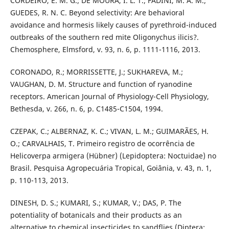
CORDEIRO, E. M. G.; DE MOURA, I. L. T.; FADINI, M. A. M.;
GUEDES, R. N. C. Beyond selectivity: Are behavioral
avoidance and hormesis likely causes of pyrethroid-induced
outbreaks of the southern red mite Oligonychus ilicis?.
Chemosphere, Elmsford, v. 93, n. 6, p. 1111-1116, 2013.
CORONADO, R.; MORRISSETTE, J.; SUKHAREVA, M.;
VAUGHAN, D. M. Structure and function of ryanodine
receptors. American Journal of Physiology-Cell Physiology,
Bethesda, v. 266, n. 6, p. C1485-C1504, 1994.
CZEPAK, C.; ALBERNAZ, K. C.; VIVAN, L. M.; GUIMARÃES, H.
O.; CARVALHAIS, T. Primeiro registro de ocorrência de
Helicoverpa armigera (Hübner) (Lepidoptera: Noctuidae) no
Brasil. Pesquisa Agropecuária Tropical, Goiânia, v. 43, n. 1,
p. 110-113, 2013.
DINESH, D. S.; KUMARI, S.; KUMAR, V.; DAS, P. The
potentiality of botanicals and their products as an
alternative to chemical insecticides to sandflies (Diptera: