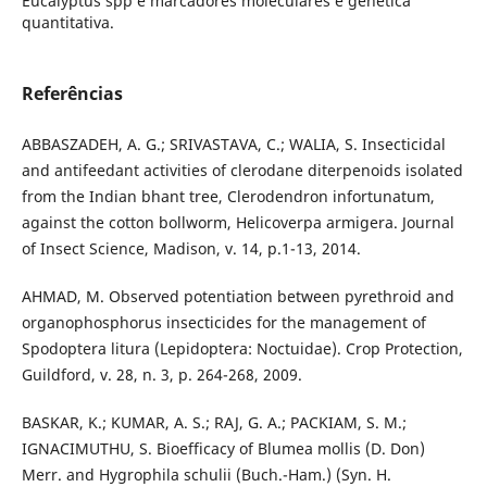
Eucalyptus spp e marcadores moleculares e genética
quantitativa.
Referências
ABBASZADEH, A. G.; SRIVASTAVA, C.; WALIA, S. Insecticidal
and antifeedant activities of clerodane diterpenoids isolated
from the Indian bhant tree, Clerodendron infortunatum,
against the cotton bollworm, Helicoverpa armigera. Journal
of Insect Science, Madison, v. 14, p.1-13, 2014.
AHMAD, M. Observed potentiation between pyrethroid and
organophosphorus insecticides for the management of
Spodoptera litura (Lepidoptera: Noctuidae). Crop Protection,
Guildford, v. 28, n. 3, p. 264-268, 2009.
BASKAR, K.; KUMAR, A. S.; RAJ, G. A.; PACKIAM, S. M.;
IGNACIMUTHU, S. Bioefficacy of Blumea mollis (D. Don)
Merr. and Hygrophila schulii (Buch.-Ham.) (Syn. H.