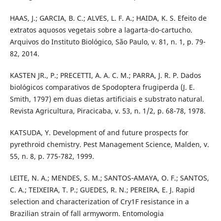
HAAS, J.; GARCIA, B. C.; ALVES, L. F. A.; HAIDA, K. S. Efeito de
extratos aquosos vegetais sobre a lagarta-do-cartucho.
Arquivos do Instituto Biológico, São Paulo, v. 81, n. 1, p. 79-
82, 2014.
KASTEN JR., P.; PRECETTI, A. A. C. M.; PARRA, J. R. P. Dados
biológicos comparativos de Spodoptera frugiperda (J. E.
Smith, 1797) em duas dietas artificiais e substrato natural.
Revista Agricultura, Piracicaba, v. 53, n. 1/2, p. 68-78, 1978.
KATSUDA, Y. Development of and future prospects for
pyrethroid chemistry. Pest Management Science, Malden, v.
55, n. 8, p. 775-782, 1999.
LEITE, N. A.; MENDES, S. M.; SANTOS‐AMAYA, O. F.; SANTOS,
C. A.; TEIXEIRA, T. P.; GUEDES, R. N.; PEREIRA, E. J. Rapid
selection and characterization of Cry1F resistance in a
Brazilian strain of fall armyworm. Entomologia