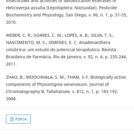
insecticides and activities of detoxification esterases of
Helicoverpa assulta (Lepidoptera: Noctuidae). Pesticide
Biochemistry and Physiology, San Diego, v. 96, n. 1, p. 51-55,
2010.
WEBER, C. R.; SOARES, C. M.; LOPES, A. B.; SILVA, T. S.;
NASCIMENTO, M. S.; XIMENES, E. C. Anadenanthera
colubrina: um estudo do potencial terapêutico. Revista
Brasileira de Farmácia, Rio de Janeiro, v. 92, n. 4, p. 235-244,
2011.
ZHAO, B.; MOOCHHALA, S. M.; THAM, S-Y. Biologically active
components of Physostigma venenosum. Journal of
Chromatography B, Tallahassee, v. 812, n. 1, p. 183-192,
2004.
PDF/A