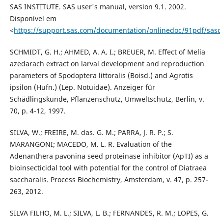
SAS INSTITUTE. SAS user's manual, version 9.1. 2002.
Disponível em
<
https://support.sas.com/documentation/onlinedoc/91pdf/sas
SCHMIDT, G. H.; AHMED, A. A. I.; BREUER, M. Effect of Melia
azedarach extract on larval development and reproduction
parameters of Spodoptera littoralis (Boisd.) and Agrotis
ipsilon (Hufn.) (Lep. Notuidae). Anzeiger für
Schädlingskunde, Pflanzenschutz, Umweltschutz, Berlin, v.
70, p. 4-12, 1997.
SILVA, W.; FREIRE, M. das. G. M.; PARRA, J. R. P.; S.
MARANGONI; MACEDO, M. L. R. Evaluation of the
Adenanthera pavonina seed proteinase inhibitor (ApTI) as a
bioinsecticidal tool with potential for the control of Diatraea
saccharalis. Process Biochemistry, Amsterdam, v. 47, p. 257-
263, 2012.
SILVA FILHO, M. L.; SILVA, L. B.; FERNANDES, R. M.; LOPES, G.