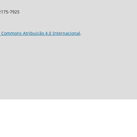
 2175-7925
e Commons Atribuição 4.0 Internacional
.