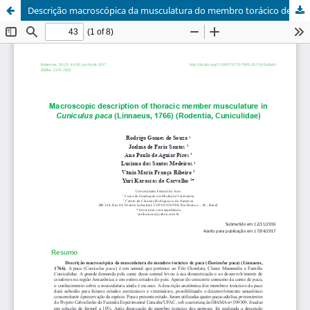
Descrição macroscópica da musculatura do membro torácico de paca (Cuniculus paca) (Linnaeus, 1766)