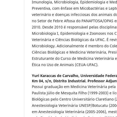
Imunologia, Microbiologia, Epidemiologia e Med
Preventiva, com ênfase em Micobactérias e Lept
veterinário e doenças infecciosas dos animais d
no Setor de Febre Aftosa do PANAFTOSA/OPAS en
2010. Desde 2010 é responsável pelas disciplin
Microbiologia I, Epidemiologia e Zoonoses nos 
Veterinária e Ciências Biológicas da UFAC. É revi
Microbiology. Adicionalmente é membro do Col
Ciências Biológicas e Medicina Veterinária, Pre
Estruturante do Curso de Medicina Veterinária
Ética no Uso de Animais (CEUA-UFAC).
Yuri Karaccas de Carvalho,
Universidade Federa
Km 04, s/n, Distrito Industrial. Professor Adjun
Possui graduação em Medicina Veterinária pela
Paulista Júlio de Mesquita Filho (1999-2003) e l
Biológicas pelo Centro Universitário Claretiano 
Anestesiologia Veterinária UNESP/Botucatu (200
em Anestesiologia Veterinária (2005-2006), mes