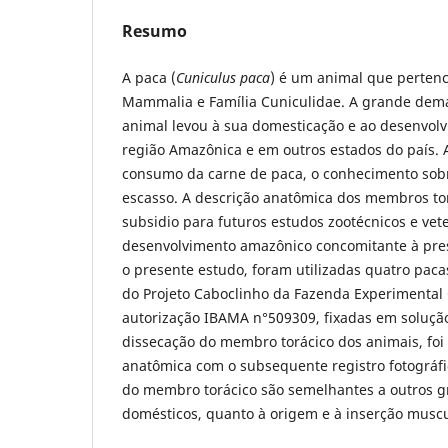
Resumo
A paca (
Cuniculus paca
) é um animal que pertenc
Mammalia e Família Cuniculidae. A grande dem
animal levou à sua domesticação e ao desenvolv
região Amazônica e em outros estados do país. 
consumo da carne de paca, o conhecimento sob
escasso. A descrição anatômica dos membros to
subsidio para futuros estudos zootécnicos e vete
desenvolvimento amazônico concomitante à pres
o presente estudo, foram utilizadas quatro paca
do Projeto Caboclinho da Fazenda Experimental
autorização IBAMA n°509309, fixadas em soluçã
dissecação do membro torácico dos animais, foi 
anatômica com o subsequente registro fotográfi
do membro torácico são semelhantes a outros g
domésticos, quanto à origem e à inserção muscu