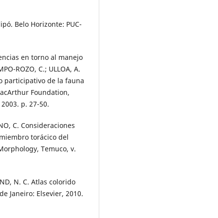
pó. Belo Horizonte: PUC-
ncias en torno al manejo
AMPO-ROZO, C.; ULLOA, A.
o participativo de la fauna
MacArthur Foundation,
 2003. p. 27-50.
NO, C. Consideraciones
 miembro torácico del
 Morphology, Temuco, v.
ND, N. C. Atlas colorido
de Janeiro: Elsevier, 2010.