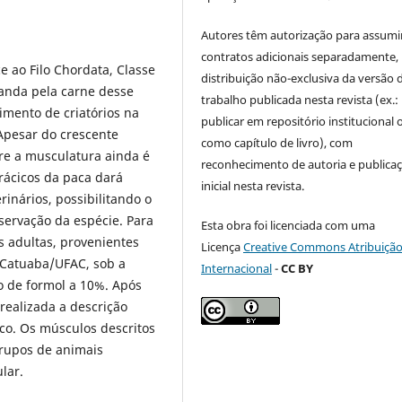
Autores têm autorização para assumi
contratos adicionais separadamente,
e ao Filo Chordata, Classe
distribuição não-exclusiva da versão 
anda pela carne desse
trabalho publicada nesta revista (ex.:
imento de criatórios na
publicar em repositório institucional 
Apesar do crescente
como capítulo de livro), com
re a musculatura ainda é
reconhecimento de autoria e publica
rácicos da paca dará
inicial nesta revista.
rinários, possibilitando o
ervação da espécie. Para
Esta obra foi licenciada com uma
s adultas, provenientes
Licença
Creative Commons Atribuição
 Catuaba/UFAC, sob a
Internacional
-
CC BY
o de formol a 10%. Após
realizada a descrição
co. Os músculos descritos
rupos de animais
lar.