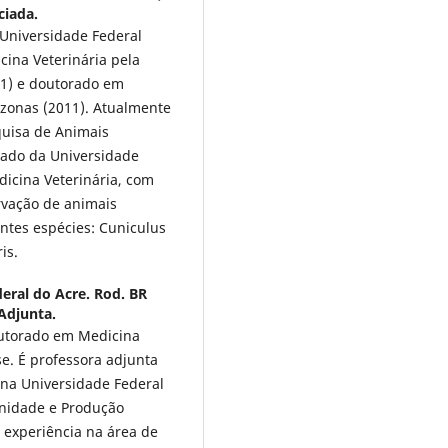
ciada.
 Universidade Federal
ina Veterinária pela
91) e doutorado em
azonas (2011). Atualmente
squisa de Animais
ciado da Universidade
dicina Veterinária, com
rvação de animais
ntes espécies: Cuniculus
is.
eral do Acre. Rod. BR
 Adjunta.
outorado em Medicina
e. É professora adjunta
 na Universidade Federal
nidade e Produção
 experiência na área de