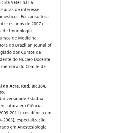
icina Veterinária
ospiras de interesse
omésticos. Foi consultora
tre os anos de 2007 e
as de Imunologia,
Cursos de Medicina
sora do Brazilian Jounal of
egiado dos Cursos de
sidente do Núcleo Docente
 e membro do Comitê de
l do Acre. Rod. BR 364,
to.
 Universidade Estadual
icenciatura em Ciências
(2009-2011), residência em
4-2006), especialização
trado em Anestesiologia