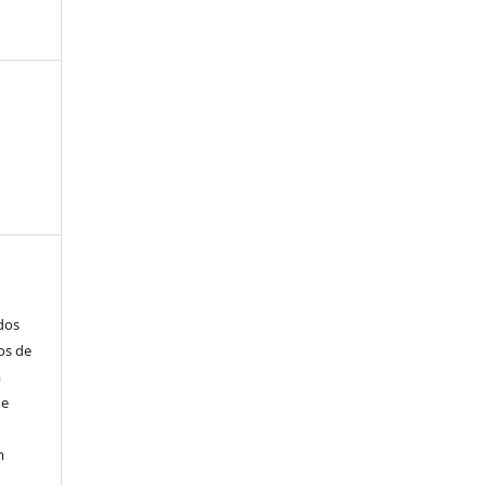
ados
os de
m
de
m