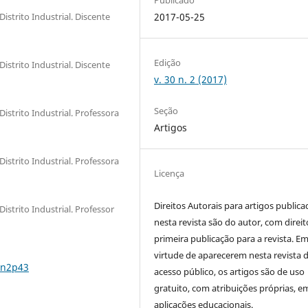
istrito Industrial. Discente
2017-05-25
Edição
istrito Industrial. Discente
v. 30 n. 2 (2017)
Seção
istrito Industrial. Professora
Artigos
istrito Industrial. Professora
Licença
Direitos Autorais para artigos public
istrito Industrial. Professor
nesta revista são do autor, com direit
primeira publicação para a revista. E
virtude de aparecerem nesta revista 
0n2p43
acesso público, os artigos são de uso
gratuito, com atribuições próprias, e
aplicações educacionais.