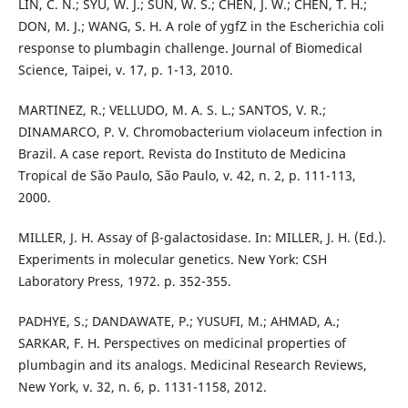
LIN, C. N.; SYU, W. J.; SUN, W. S.; CHEN, J. W.; CHEN, T. H.;
DON, M. J.; WANG, S. H. A role of ygfZ in the Escherichia coli
response to plumbagin challenge. Journal of Biomedical
Science, Taipei, v. 17, p. 1-13, 2010.
MARTINEZ, R.; VELLUDO, M. A. S. L.; SANTOS, V. R.;
DINAMARCO, P. V. Chromobacterium violaceum infection in
Brazil. A case report. Revista do Instituto de Medicina
Tropical de São Paulo, São Paulo, v. 42, n. 2, p. 111-113,
2000.
MILLER, J. H. Assay of β-galactosidase. In: MILLER, J. H. (Ed.).
Experiments in molecular genetics. New York: CSH
Laboratory Press, 1972. p. 352-355.
PADHYE, S.; DANDAWATE, P.; YUSUFI, M.; AHMAD, A.;
SARKAR, F. H. Perspectives on medicinal properties of
plumbagin and its analogs. Medicinal Research Reviews,
New York, v. 32, n. 6, p. 1131-1158, 2012.