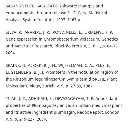
SAS INSTITUTE. SAS/STAT® software: changes and
enhancements through release 6.12. Cary: Statistical
Analysis System Institute, 1997. 1167 p.
SILVA, R.; ARARIPE, J. R.; RONDINELLI, E.; URMÉNYI, T. P.
Gene expression in Chromobacterium violaceum. Genetics
and Molecular Research, Ribeirão Preto, v. 3, n. 1, p. 64-75,
2004.
SPAINK, H. P.; OKKER, J. H.; WIJFFELMAN, C. A.; PEES, E.;
LUGTENBERG, B. J. J. Promoters in the nodulation region of
the Rhizobium leguminosarum Sym plasmid pRL1JL. Plant
Molecular Biology, Zurich, v. 9, p. 27-39, 1987.
TILAK, J. C.; ADHIKARI, S.; DEVASAGAYAM, T. P. Antioxidant
properties of Plumbago zeylanica, an Indian medicinal plant
and its active ingredient plumbagin. Redox Report, London,
v. 9, p. 219-227, 2004.