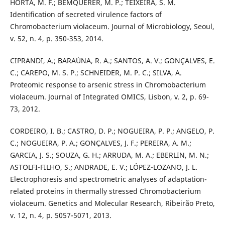
HORTA, M. F.; BEMQUERER, M. P.; TEIXEIRA, S. M.
Identification of secreted virulence factors of
Chromobacterium violaceum. Journal of Microbiology, Seoul,
v. 52, n. 4, p. 350-353, 2014.
CIPRANDI, A.; BARAÚNA, R. A.; SANTOS, A. V.; GONÇALVES, E.
C.; CAREPO, M. S. P.; SCHNEIDER, M. P. C.; SILVA, A.
Proteomic response to arsenic stress in Chromobacterium
violaceum. Journal of Integrated OMICS, Lisbon, v. 2, p. 69-
73, 2012.
CORDEIRO, I. B.; CASTRO, D. P.; NOGUEIRA, P. P.; ANGELO, P.
C.; NOGUEIRA, P. A.; GONÇALVES, J. F.; PEREIRA, A. M.;
GARCIA, J. S.; SOUZA, G. H.; ARRUDA, M. A.; EBERLIN, M. N.;
ASTOLFI-FILHO, S.; ANDRADE, E. V.; LÓPEZ-LOZANO, J. L.
Electrophoresis and spectrometric analyses of adaptation-
related proteins in thermally stressed Chromobacterium
violaceum. Genetics and Molecular Research, Ribeirão Preto,
v. 12, n. 4, p. 5057-5071, 2013.