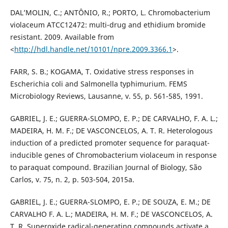
DAL’MOLIN, C.; ANTÔNIO, R.; PORTO, L. Chromobacterium
violaceum ATCC12472: multi-drug and ethidium bromide
resistant. 2009. Available from
<
http://hdl.handle.net/10101/npre.2009.3366.1
>.
FARR, S. B.; KOGAMA, T. Oxidative stress responses in
Escherichia coli and Salmonella typhimurium. FEMS
Microbiology Reviews, Lausanne, v. 55, p. 561-585, 1991.
GABRIEL, J. E.; GUERRA-SLOMPO, E. P.; DE CARVALHO, F. A. L.;
MADEIRA, H. M. F.; DE VASCONCELOS, A. T. R. Heterologous
induction of a predicted promoter sequence for paraquat-
inducible genes of Chromobacterium violaceum in response
to paraquat compound. Brazilian Journal of Biology, São
Carlos, v. 75, n. 2, p. 503-504, 2015a.
GABRIEL, J. E.; GUERRA-SLOMPO, E. P.; DE SOUZA, E. M.; DE
CARVALHO F. A. L.; MADEIRA, H. M. F.; DE VASCONCELOS, A.
T. R. Superoxide radical-generating compounds activate a