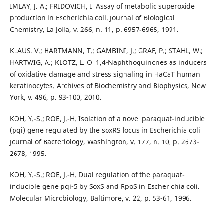
IMLAY, J. A.; FRIDOVICH, I. Assay of metabolic superoxide
production in Escherichia coli. Journal of Biological
Chemistry, La Jolla, v. 266, n. 11, p. 6957-6965, 1991.
KLAUS, V.; HARTMANN, T.; GAMBINI, J.; GRAF, P.; STAHL, W.;
HARTWIG, A.; KLOTZ, L. O. 1,4-Naphthoquinones as inducers
of oxidative damage and stress signaling in HaCaT human
keratinocytes. Archives of Biochemistry and Biophysics, New
York, v. 496, p. 93-100, 2010.
KOH, Y.-S.; ROE, J.-H. Isolation of a novel paraquat-inducible
(pqi) gene regulated by the soxRS locus in Escherichia coli.
Journal of Bacteriology, Washington, v. 177, n. 10, p. 2673-
2678, 1995.
KOH, Y.-S.; ROE, J.-H. Dual regulation of the paraquat-
inducible gene pqi-5 by SoxS and RpoS in Escherichia coli.
Molecular Microbiology, Baltimore, v. 22, p. 53-61, 1996.