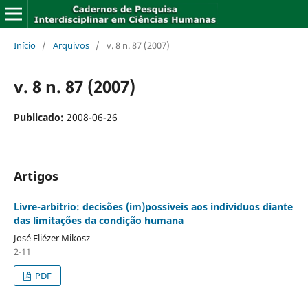
Início
/
Arquivos
/
v. 8 n. 87 (2007)
v. 8 n. 87 (2007)
Publicado:
2008-06-26
Artigos
Livre-arbítrio: decisões (im)possíveis aos indivíduos diante
das limitações da condição humana
José Eliézer Mikosz
2-11
PDF