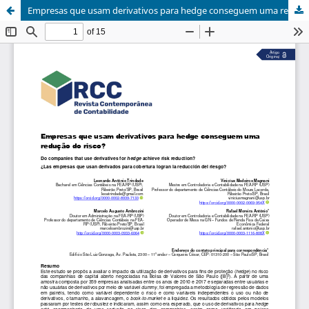
Empresas que usam derivativos para hedge conseguem uma redução do risco?