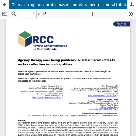
Teoria da agência, problemas de monitoramento e moral tributária: efeitos na arrecadação de tributos em municípios