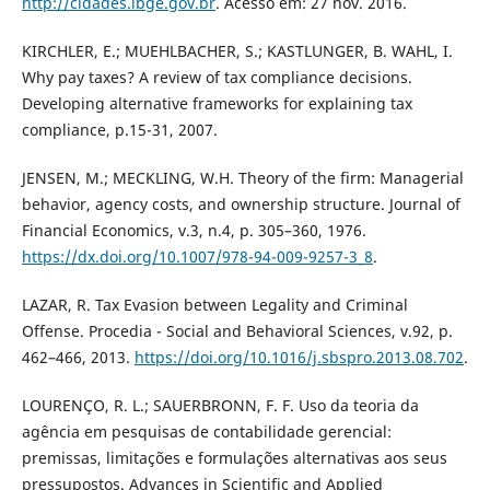
http://cidades.ibge.gov.br
. Acesso em: 27 nov. 2016.
KIRCHLER, E.; MUEHLBACHER, S.; KASTLUNGER, B. WAHL, I.
Why pay taxes? A review of tax compliance decisions.
Developing alternative frameworks for explaining tax
compliance, p.15-31, 2007.
JENSEN, M.; MECKLING, W.H. Theory of the firm: Managerial
behavior, agency costs, and ownership structure. Journal of
Financial Economics, v.3, n.4, p. 305–360, 1976.
https://dx.doi.org/10.1007/978-94-009-9257-3_8
.
LAZAR, R. Tax Evasion between Legality and Criminal
Offense. Procedia - Social and Behavioral Sciences, v.92, p.
462–466, 2013.
https://doi.org/10.1016/j.sbspro.2013.08.702
.
LOURENÇO, R. L.; SAUERBRONN, F. F. Uso da teoria da
agência em pesquisas de contabilidade gerencial:
premissas, limitações e formulações alternativas aos seus
pressupostos. Advances in Scientific and Applied