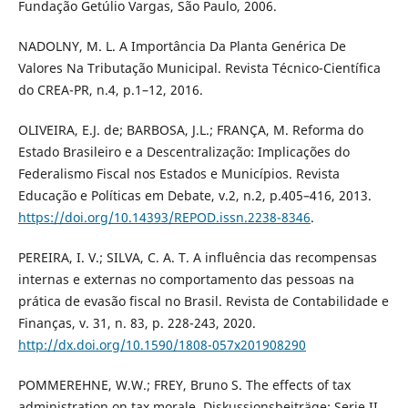
Fundação Getúlio Vargas, São Paulo, 2006.
NADOLNY, M. L. A Importância Da Planta Genérica De
Valores Na Tributação Municipal. Revista Técnico-Científica
do CREA-PR, n.4, p.1–12, 2016.
OLIVEIRA, E.J. de; BARBOSA, J.L.; FRANÇA, M. Reforma do
Estado Brasileiro e a Descentralização: Implicações do
Federalismo Fiscal nos Estados e Municípios. Revista
Educação e Políticas em Debate, v.2, n.2, p.405–416, 2013.
https://doi.org/10.14393/REPOD.issn.2238-8346
.
PEREIRA, I. V.; SILVA, C. A. T. A influência das recompensas
internas e externas no comportamento das pessoas na
prática de evasão fiscal no Brasil. Revista de Contabilidade e
Finanças, v. 31, n. 83, p. 228-243, 2020.
http://dx.doi.org/10.1590/1808-057x201908290
POMMEREHNE, W.W.; FREY, Bruno S. The effects of tax
administration on tax morale. Diskussionsbeiträge: Serie II,