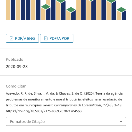
PDF/A ENG
PDF/A POR
Publicado
2020-09-28
Como Citar
Azevedo, R. R. de, Silva, J. M. da, & Chaves, S. de O. (2020). Teoria da agência,
problemas de monitoramento e moral tributária: efeitos na arrecadação de
tributos em municípios.
Revista Contemporânea De Contabilidade
,
17
(45), 3–18.
https://doi.org/10.5007/2175-8069.2020v17n45p3
Fomatos de Citação