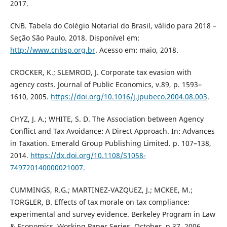
2017.
CNB. Tabela do Colégio Notarial do Brasil, válido para 2018 –
Seção São Paulo. 2018. Disponível em:
http://www.cnbsp.org.br
. Acesso em: maio, 2018.
CROCKER, K.; SLEMROD, J. Corporate tax evasion with
agency costs. Journal of Public Economics, v.89, p. 1593–
1610, 2005.
https://doi.org/10.1016/j.jpubeco.2004.08.003
.
CHYZ, J. A.; WHITE, S. D. The Association between Agency
Conflict and Tax Avoidance: A Direct Approach. In: Advances
in Taxation. Emerald Group Publishing Limited. p. 107–138,
2014.
https://dx.doi.org/10.1108/S1058-
749720140000021007
.
CUMMINGS, R.G.; MARTINEZ-VAZQUEZ, J.; MCKEE, M.;
TORGLER, B. Effects of tax morale on tax compliance:
experimental and survey evidence. Berkeley Program in Law
& Economics, Working Paper Series, October, p.37, 2006.