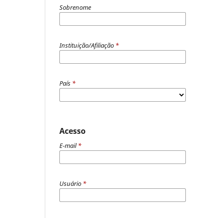
Sobrenome
Instituição/Afiliação
*
País
*
Acesso
E-mail
*
Usuário
*