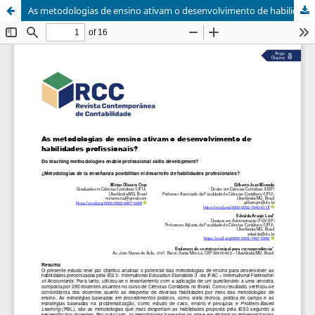
As metodologias de ensino ativam o desenvolvimento de habilidades profissionais?