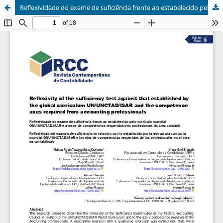
Reflexividade do exame de suficiência frente ao estabelecido pelo currículo mundial ONU/UNCTAD/ISAR e a eixos de competências requeridas dos profissionais da área contábil