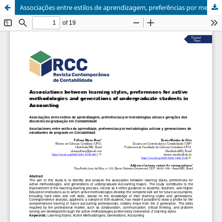
Associações entre estilos de aprendizagem, preferências por metodologias ativas e gerações dos discentes de graduação em Contabilidade