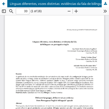
Línguas diferentes, vozes distintas: evidências da fala de bilíngues em português e inglês