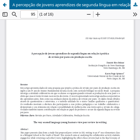
A percepção de jovens aprendizes de segunda língua em relação à prática de revisão por pares em produção escrita