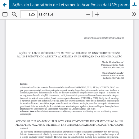
Ações do Laboratório de Letramento Acadêmico da USP: promovendo a escrita acadêmica na graduação e na pós-graduação