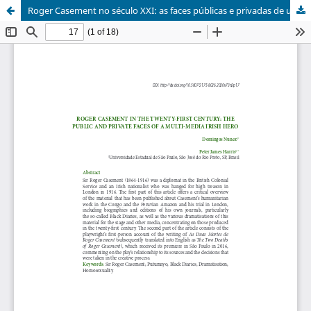
Roger Casement no século XXI: as faces públicas e privadas de um herói irlandês multimídia